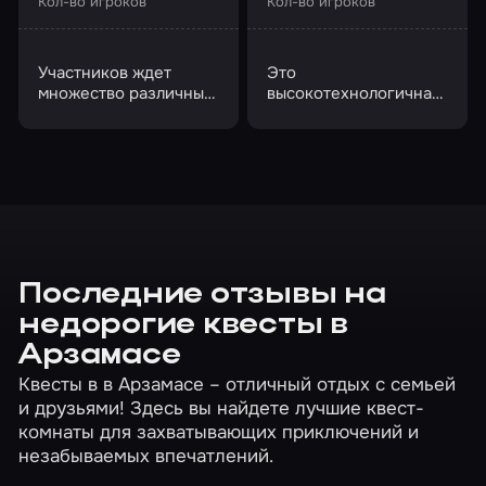
Кол-во игроков
Кол-во игроков
Участников ждет
Это
множество различных
высокотехнологичная
испытаний
альтернатива
лазертагу и
пейнтболу,
перенесенная в VR-
пространство
Последние отзывы на
недорогие квесты в
Арзамасе
Квесты в в Арзамасе – отличный отдых с семьей
и друзьями! Здесь вы найдете лучшие квест-
комнаты для захватывающих приключений и
незабываемых впечатлений.