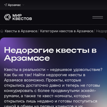
Арзамас
Квесты в Арзамасе
Категории квестов в Арзамасе
Недор
Недорогие квесты в
Арзамасе
Квесты в реальности – недешевое удовольствие?
Как бы не так! Найти недорогие квесты в
Арзамасе возможно. Проекты, которые
открылись достаточно давно и теперь не готовы
конкурировать с более продвинутыми эскейп-
румами, а также те квест-комнаты, которые
открылись лишь недавно и готовы поступиться
ценой в обмен на первых клиентов и их