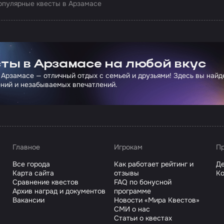
опулярные квесты в Арзамасе
ртнера Сколково
ты в Арзамасе на любой вкус
 Арзамасе — отличный отдых с семьей и друзьями! Здесь вы най
ний и незабываемых впечатлений.
Главное
Игрокам
Пр
Все города
Как работает рейтинг и
Де
Карта сайта
отзывы
Ко
Сравнение квестов
FAQ по бонусной
Архив наград и документов
программе
Вакансии
Новости «Мира Квестов»
СМИ о нас
Статьи о квестах