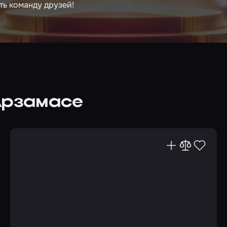
ть команду друзей!
Арзамасе