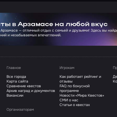
ртнера Сколково
ты в Арзамасе на любой вкус
 Арзамасе — отличный отдых с семьей и друзьями! Здесь вы най
ний и незабываемых впечатлений.
Главное
Игрокам
Пр
Все города
Как работает рейтинг и
Де
Карта сайта
отзывы
Ко
Сравнение квестов
FAQ по бонусной
Архив наград и документов
программе
Вакансии
Новости «Мира Квестов»
СМИ о нас
Статьи о квестах
Организаторам