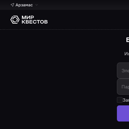
Арзамас
И
Эле
Па
За