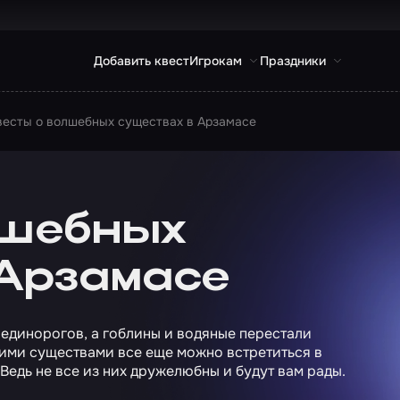
Добавить квест
Игрокам
Праздники
весты о волшебных существах в Арзамасе
лшебных
 Арзамасе
и единорогов, а гоблины и водяные перестали
кими существами все еще можно встретиться в
. Ведь не все из них дружелюбны и будут вам рады.