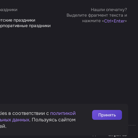
аздники
Нашли опечатку?
Выделите фрагмент текста и
тские праздники
нажмите «
»
Ctrl
+
Enter
рпоративные праздники
ies в соответствии с
политикой
Принять
ьных данных
. Пользуясь сайтом
ей.
Affarts
рата
Дизайн