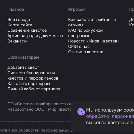
Главное
Игрокам
Пр
Все города
Как работает рейтинг и
Де
Карта сайта
отзывы
Ко
Сравнение квестов
FAQ по бонусной
Архив наград и документов
программе
Вакансии
Новости «Мира Квестов»
СМИ о нас
Статьи о квестах
Организаторам
Добавить квест
Система бронирования
квестов и перформансов
Как стать партнером
Личный кабинет партнера
ПО «Система подбора квестов»
Разработано ООО «Мир Квестов С», ИНН 9725168751
Мы используем cook
обработки персонал
вы соглашаетесь с н
Политика обработки персональных данных
Условия оплаты и возв