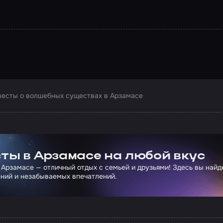
весты о волшебных существах в Арзамасе
ртнера Сколково
ты в Арзамасе на любой вкус
 Арзамасе — отличный отдых с семьей и друзьями! Здесь вы най
ний и незабываемых впечатлений.