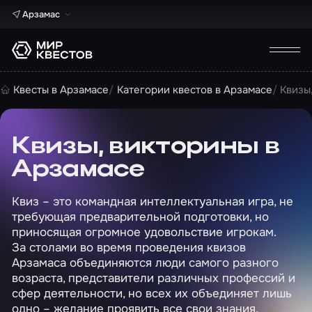
Арзамас
Квесты в Арзамасе
Категории квестов в Арзамасе
Квизы
Квизы, викторины в
Арзамасе
Квиз – это командная интеллектуальная игра, не
требующая предварительной подготовки, но
приносящая огромное удовольствие игрокам.
За столами во время проведения квизов
Арзамаса объединяются люди самого разного
возраста, представители различных профессий и
сфер деятельности, но всех их объединяет лишь
одно – желание проявить все свои знания,