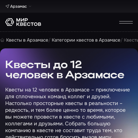
Арзамас
Квесты в Арзамасе
Категории квестов в Арзамасе
Квест
Квесты до 12
человек в Арзамасе
Квесты на 12 человек в Арзамасе – приключение
для сплоченных команд коллег и друзей.
Настолько просторные квесты в реальности –
редкость, и тем более ценно то время, которое
вы можете провести в квесте с любимыми,
коллегами и друзьями. Собрать большую
компанию в квесте не составит труда тем, кто
действительно готов бросить вызов миру