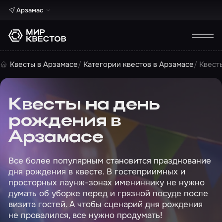
Арзамас
Квесты в Арзамасе
Категории квестов в Арзамасе
Квест
Квесты на день
рождения в
Арзамасе
Все более популярным становится празднование
дня рождения в квесте. В гостеприимных и
просторных лаунж-зонах имениннику не нужно
думать об уборке перед и грязной посуде после
визита гостей. А чтобы сценарий дня рождения
не провалился, все нужно продумать!