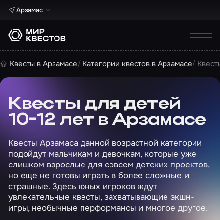
Арзамас
Квесты в Арзамасе
Категории квестов в Арзамасе
Квесты
Квесты для детей
10-12 лет в Арзамасе
Квесты Арзамаса данной возрастной категории
подойдут мальчикам и девочкам, которые уже
слишком взрослые для совсем детских проектов,
но еще не готовы играть в более сложные и
страшные. Здесь юных игроков ждут
увлекательные квесты, захватывающие экшн-
игры, необычные перформансы и многое другое.