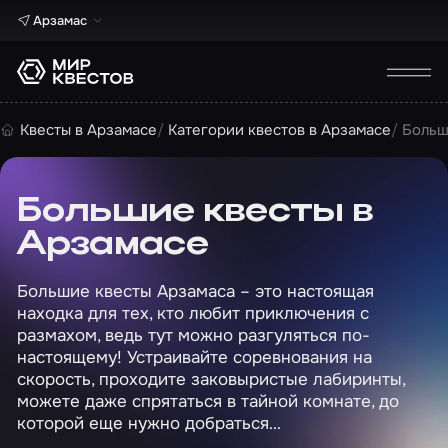
Арзамас
Квесты в Арзамасе
Категории квестов в Арзамасе
Больш
Большие квесты в
Арзамасе
Большие квесты Арзамаса – это настоящая
находка для тех, кто любит приключения с
размахом, ведь тут можно разгуляться по-
настоящему! Устраивайте соревнования на
скорость, проходите заковыристые лабиринты,
можете даже спрятаться в тайной комнате, до
которой еще нужно добраться…