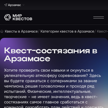
Арзамас
Квесты в Арзамасе
Категории квестов в Арзамасе
Квест
Квест-состязания в
Арзамасе
Хотите проверить свои навыки и окунуться в
увлекательную атмосферу соревнования? Здесь
вы будете сражаться с соперниками за звание
чемпиона, решая головоломки и проходя ряд
испытаний. Физические, интеллектуальные,
творческие – не имеет значения, ведь в квест-
состязаниях самое главное сработаться с
командой, разработать план действий и одержать