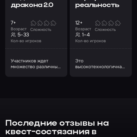
дракона 2.0
реальность
7+
12+
Возраст
Возраст
Сложность
Сложность
5–33
1–4
Кол-во игроков
Кол-во игроков
Участников ждет
Это
множество различных
высокотехнологичная
испытаний
альтернатива
лазертагу и
пейнтболу,
перенесенная в VR-
пространство
Последние отзывы на
квест-состязания в