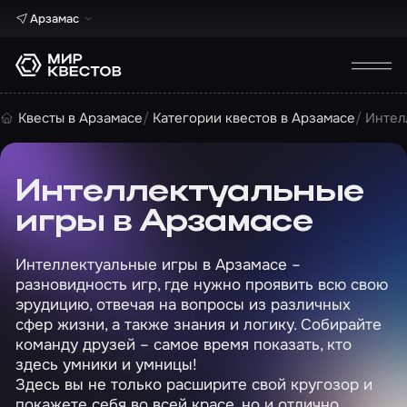
Арзамас
Квесты в Арзамасе
Категории квестов в Арзамасе
Интел
Интеллектуальные
игры в Арзамасе
Интеллектуальные игры в Арзамасе –
разновидность игр, где нужно проявить всю свою
эрудицию, отвечая на вопросы из различных
сфер жизни, а также знания и логику. Собирайте
команду друзей – самое время показать, кто
здесь умники и умницы!
Здесь вы не только расширите свой кругозор и
покажете себя во всей красе, но и отлично