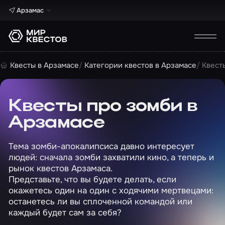
Арзамас
Квесты в Арзамасе
Категории квестов в Арзамасе
Квест
Квесты про зомби в
Арзамасе
Тема зомби-апокалипсиса давно интересует
людей: сначала зомби захватили кино, а теперь и
рынок квестов Арзамаса.
Представьте, что вы будете делать, если
окажетесь один на один с ходячими мертвецами:
останетесь ли вы сплоченной командой или
каждый будет сам за себя?