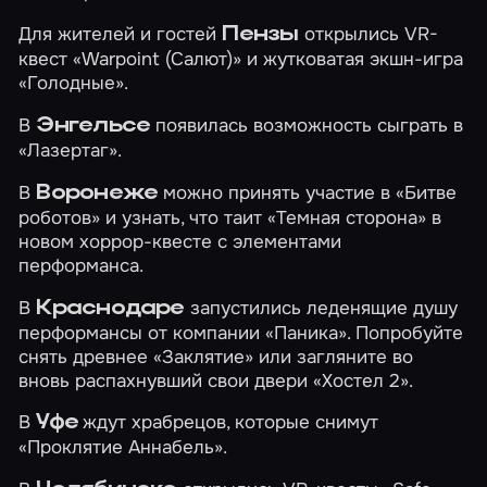
Для жителей и гостей
открылись VR-
Пензы
квест
«Warpoint (Салют)»
и жутковатая экшн-игра
«Голодные»
.
В
появилась возможность сыграть в
Энгельсе
«Лазертаг»
.
В
можно принять участие в
«Битве
Воронеже
роботов»
и узнать, что таит
«Темная сторона»
в
новом хоррор-квесте с элементами
перформанса.
В
запустились леденящие душу
Краснодаре
перформансы от компании «Паника». Попробуйте
снять древнее
«Заклятие»
или загляните во
вновь распахнувший свои двери
«Хостел 2»
.
В
ждут храбрецов, которые снимут
Уфе
«Проклятие Аннабель»
.