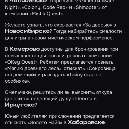
В
открылись VR-квесты
«Safe
Челябинске
Night»
,
«Colony: Code Red»
и
«Shmooter»
от
компании «Mistik Quest».
Желаете узнать, что скрывается
«За дверью»
в
? Тогда набирайтесь смелости
Новосибирске
для игры в новом мистическом перформансе.
В
доступны для бронирования три
Кемерово
новых квеста для юных игроков от компании
«OKey Quest». Ребятам предлагается познать
«Магию древнего леса»
, отыскать
«Сокровища
подземелий»
и разгадать
«Тайну старого
особняка»
.
Смельчаки, решитесь ли вы выяснить, откуда
доносится леденящий душу
«Шепот»
в
?
Иркутске
Юным любителям приключений предлагается
отыскать
«Золото майя»
в
.
Хабаровске