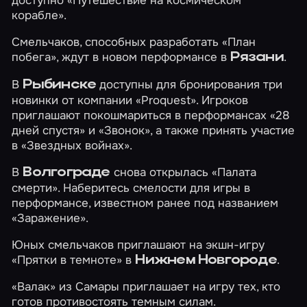
доступно
«Путешествие на космическом
корабле»
.
Смельчаков, способных разработать
«План
побега»
, ждут в новом перформансе в
.
Рязани
В
доступны для бронирования три
Рыбинске
новинки от компании «Proquest». Игроков
приглашают покошмариться в перформансах
«28
дней спустя»
и
«Звонок»
, а также принять участие
в
«Звездных войнах»
.
В
снова открылась
«Палата
Волгограде
смерти»
. Наберитесь смелости для игры в
перформансе, известном ранее под названием
«Заражение».
Юных смельчаков приглашают на экшн-игру
«Прятки в темноте»
в
.
Нижнем Новгороде
«Валак»
из Самары приглашает на игру тех, кто
готов противостоять темным силам.