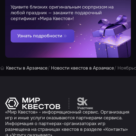
Удивите близких оригинальным сюрпризом на
любой праздник — закажите подарочный
сертификат «Мира Квестов»!
Узнать подробности
Квесты в Арзамасе
Новости квестов в Арзамасе
Ноябрьс
Перейти на сайт партн
«Мир Квестов» - информационный сервис. Организация
игр и иные услуги оказываются партнерами сервиса.
Информация о партнерах-организаторах игр
размещена на страницах квестов в разделе «Контакты»
→ «Услугу оказывает».