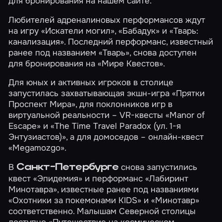
для бронирования на нашем сайте.
Любителей адреналиновых перформансов ждут
на игру
«Искатели могил»
,
«Бабадук»
и
«Тварь:
канализация»
. Последний перформанс, известный
ранее под названием «Тварь», снова доступен
для бронирования на «Мире Квестов».
Для юных и активных игроков в столице
запустилась захватывающая экшн-игра
«Прятки
Проспект Мира»
, для поклонников игр в
виртуальной реальности – VR-квесты
«Manor of
Escape»
и
«The Time Travel Paradox (ул. 1-я
Энтузиастов)»
, а для домоседов – онлайн-квест
«Megamozgo»
.
В
снова запустились
Санкт-Петербурге
квест
«Эпидемия»
и перформанс
«Лабиринт
Минотавра»
, известные ранее под названиями
«Охотники за покемонами KIDS» и «Минотавр»
соответственно. Малышам Северной столицы