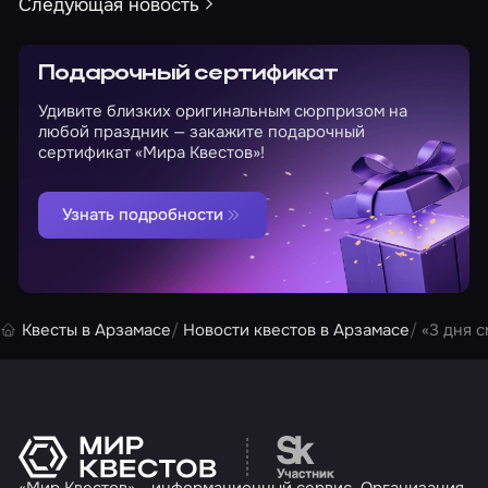
Следующая новость
Подарочный сертификат
Удивите близких оригинальным сюрпризом на
любой праздник — закажите подарочный
сертификат «Мира Квестов»!
Узнать подробности
Квесты в Арзамасе
Новости квестов в Арзамасе
«3 дня 
Перейти на сайт партн