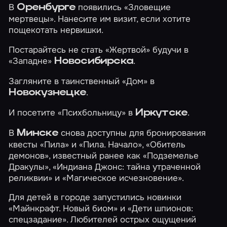
В
появились
«Зловещие
Оренбурге
мертвецы»
. Нанесите им визит, если хотите
пощекотать нервишки.
Постарайтесь не стать
«Жертвой»
будучи в
«Западне»
.
Новосибирска
Загляните в таинственный
«Дом»
в
.
Новокузнецке
И посетите
«Психбольницу»
в
.
Иркутске
В
снова доступны для бронирования
Минске
квесты
«Пила»
и
«Пила. Начало»
,
«Обитель
демонов»
, известный ранее как «Подземелье
Дракулы»,
«Индиана Джонс: тайна утраченной
реликвии»
и
«Магическое исчезновение»
.
Для детей в городе запустились новинки
«Майнкрафт. Новый биом»
и
«Дети шпионов:
спецзадание»
. Любителей острых ощущений