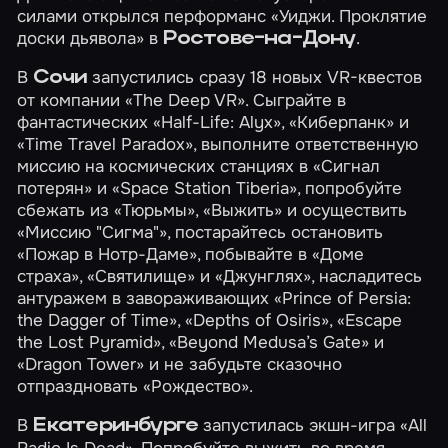
силами открылся перформанс
«Уиджи. Проклятие
доски дьявола»
в
.
Ростове-на-Дону
В
запустились сразу 18 новых VR-квестов
Сочи
от компании «The Deep VR». Сыграйте в
фантастических
«Half-Life: Alyx»
,
«Киберпанк»
и
«Time Travel Paradox»
, выполните ответственную
миссию на космических станциях в
«Сигнал
потерян»
и
«Space Station Tiberia»
, попробуйте
сбежать из
«Тюрьмы»
,
«Выжить»
и осуществить
«Миссию "Сигма"»
, постарайтесь остановить
«Пожар в Нотр-Даме»
, побывайте в
«Доме
страха»
,
«Святилище»
и
«Джунглях»
, насладитесь
антуражем в завораживающих
«Prince of Persia:
the Dagger of Time»
,
«Depths of Osiris»
,
«Escape
the Lost Pyramid»
,
«Beyond Medusa’s Gate»
и
«Dragon Tower»
и не забудьте сказочно
отпраздновать
«Рождество»
.
В
запустилась экшн-игра
«All
Екатеринбурге