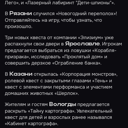
Лего», и
«Лазерный лабиринт "Дети-шпионы"»
.
В
случился
«Новогодний переполох»
!
Рязани
Отправляйтесь на игру, чтобы узнать, что
произошло.
Три новых квеста от компании «Элизиум» уже
распахнули свои двери в
. Игрокам
Ярославле
предлагается выбраться из ловушки
«Корабля-
призрака»
, исследовать
«Проклятый дом»
и
совершить дерзкое
«Ограбление банка»
.
В
открылась
«Корпорация монстров»
,
Казани
ролевой квест с закрытыми глазами
«Тень»
и
квест с элементами перформанса и участием
домашних животных
«Шерлок»
.
Жителям и гостям
предлагается
Вологды
раскрыть
«Тайну картографа»
. Увлекательный
квест для детей и взрослых ранее назывался
«Кабинет картографа».