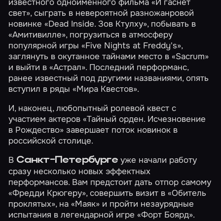
известного одноименного фильма
«И гаснет
свет»
, сыграть в невероятной разножанровой
новинке
«Dead Inside. Зов Ктулху»
, побывать в
«Амитивилле»
, погрузиться в атмосферу
популярной игры
«Five Nights at Freddy's»
,
заглянуть в окутанное тайнами место в
«Sacrum»
и выйти в
«Астрал»
. Последний перформанс,
ранее известный под другими названиями, опять
вступил в ряды «Мира Квестов».
И, наконец, любопытный ролевой квест с
участием актеров
«Тайный орден. Исчезновение
в Рождество»
завершает поток новинок в
российской столице.
В
уже начали работу
Санкт-Петербурге
сразу несколько новых эффектных
перформансов. Вам предстоит дать отпор самому
«Фредди Крюгеру»
, совершить визит в
«Обитель
проклятых»
, на
«Маяк»
и пройти незаурядные
испытания в легендарной игре
«Форт Боярд»
.