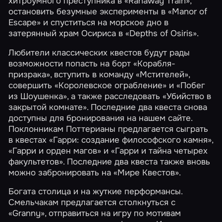
хитроумного преступника в
«Ranaway Train»
,
остановить безумные эксперименты в
«Manor of
Escape»
и спуститься на морское дно в
затерянный храм Осириса в
«Depths of Osiris»
.
Любители классических квестов будут рады
возможности попасть на борт
«Корабля-
призрака»
, вступить в команду
«Мстителей»
,
совершить
«Королевское ограбление»
и
«Побег
из Шоушенка»
, а также расследовать
«Убийство в
закрытой комнате»
. Последние два квеста снова
доступны для бронирования на нашем сайте.
Поклонникам Поттерианы предлагается сыграть
в квестах
«Гарри: создание философского камня»
,
«Гарри и орден магов»
и
«Гарри и тайна четырех
факультетов»
. Последние два квеста также вновь
можно забронировать на «Мире Квестов».
Богата столица и на жуткие перформансы.
Смельчакам предлагается столкнуться с
«Granny»
, отправиться на игру по мотивам