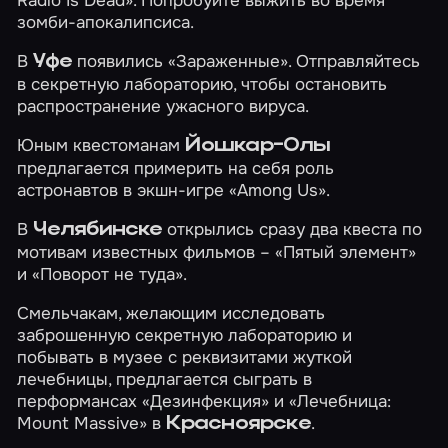
Radio Is Dead»
. Попробуйте выжить во время
зомби-апокалипсиса.
В
появились
«Зараженные»
. Отправляйтесь
Уфе
в секретную лабораторию, чтобы остановить
распространение ужасного вируса.
Юным квестоманам
Йошкар-Олы
предлагается примерить на себя роль
астронавтов в экшн-игре
«Among Us»
.
В
открылись сразу два квеста по
Челябинске
мотивам известных фильмов –
«Пятый элемент»
и
«Поворот не туда»
.
Смельчакам, желающим исследовать
заброшенную секретную лабораторию и
побывать в музее с реквизитами жуткой
лечебницы, предлагается сыграть в
перформансах
«Дезинфекция»
и
«Лечебница:
Mount Massive»
в
.
Красноярске