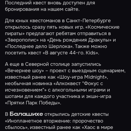
Последний квест вновь доступен для
бронирования на нашем сайте.
Для юных квестоманов в Санкт-Петербурге
открылось сразу пять новых игр.
«Космические
пираты»
предлагают ребятам отправиться в
«Зверополис»
на
«День рождения Дракулы»
и
«Последнее дело Шерлока»
. Также можно
посетить квест
«В августе 44-го. Kids»
.
А еще в Северной столице запустились
«Вечернее шоу»
– проект с выездным сценарием,
известный ранее как «Шоу-игра Midnight»,
необычная новинка
«Алкоквест "Фокус с
исчезновением"»
с алкогольными играми и
шотами для каждого участника и экшн-игра
«Прятки Парк Победы»
.
В
открылись детские квесты
Балашихе
«Инопланетное вторжение: пророчество
сбылось»
, известный ранее как «Хаос в мире