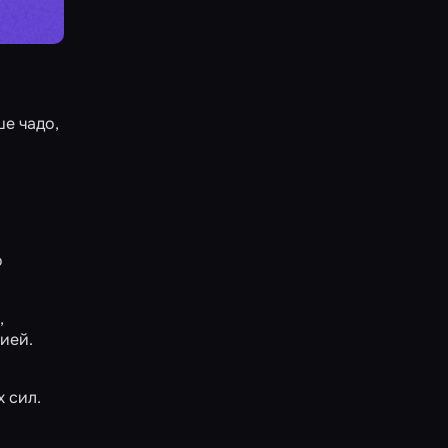
ше чадо,
в
о
,
ией.
 сил.