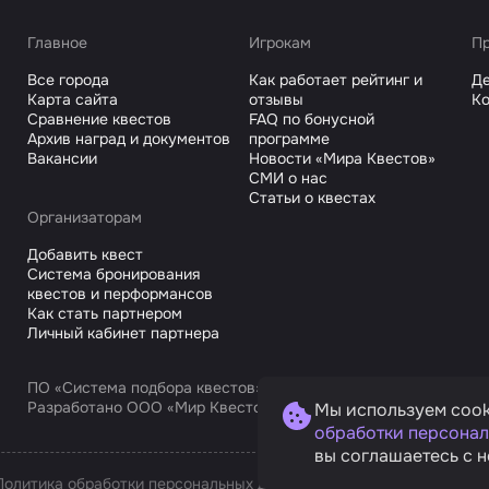
Главное
Игрокам
Пр
Все города
Как работает рейтинг и
Де
Карта сайта
отзывы
Ко
Сравнение квестов
FAQ по бонусной
Архив наград и документов
программе
Вакансии
Новости «Мира Квестов»
СМИ о нас
Статьи о квестах
Организаторам
Добавить квест
Система бронирования
квестов и перформансов
Как стать партнером
Личный кабинет партнера
ПО «Система подбора квестов»
Разработано ООО «Мир Квестов С», ИНН 9725168751
Мы используем cook
обработки персонал
вы соглашаетесь с н
Политика обработки персональных данных
Условия оплаты и возв