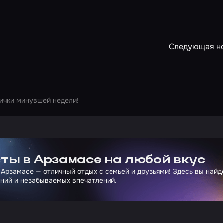
Следующая н
ички минувшей недели!
ртнера Сколково
ты в Арзамасе на любой вкус
 Арзамасе — отличный отдых с семьей и друзьями! Здесь вы най
ний и незабываемых впечатлений.