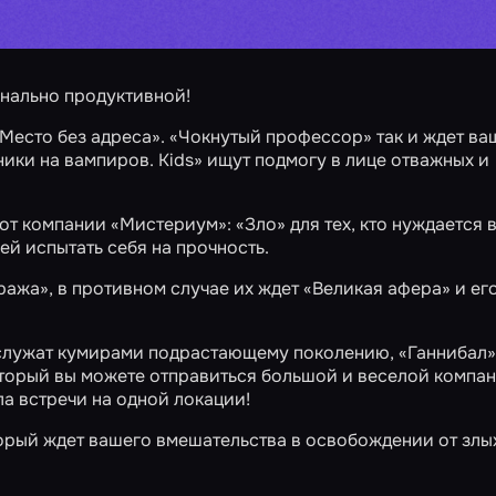
нально продуктивной!
«Место без адреса».
«Чокнутый профессор»
так и ждет ва
ики на вампиров. Kids»
ищут подмогу в лице отважных и
от компании «Мистериум»:
«Зло»
для тех, кто нуждается 
й испытать себя на прочность.
тража»
, в противном случае их ждет
«Великая афера»
и ег
ослужат кумирами подрастающему поколению,
«Ганнибал»
оторый вы можете отправиться большой и веселой компан
а встречи на одной локации!
торый ждет вашего вмешательства в освобождении от злых