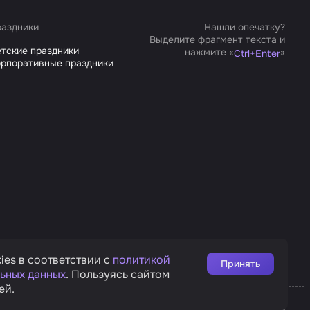
аздники
Нашли опечатку?
Выделите фрагмент текста и
тские праздники
нажмите «
»
Ctrl
+
Enter
рпоративные праздники
ies в соответствии с
политикой
Принять
ьных данных
. Пользуясь сайтом
ей.
Affarts
рата
Дизайн