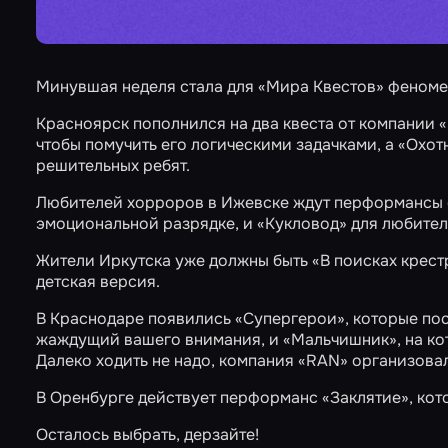
Минувшая неделя стала для «Мира Квестов» феноме
Красноярск пополнился на два квеста от компании 
чтобы помучить его логическими задачками, а
«Охотн
решительных ребят.
Любителей хорроров в Ижевске ждут перформансы 
эмоциональной разрядке, и
«Кукловод»
для любителе
Жители Иркутска уже должны быть
«В поисках крес
детская версия
.
В Краснодаре появились
«Супергерои»
, которые п
жаждущий вашего внимания, и
«Мальчишник»
, на к
Далеко ходить не надо, компания «RAN» организовал
В Оренбурге действует перформанс
«Заклятие»
, ко
Осталось выбрать, дерзайте!