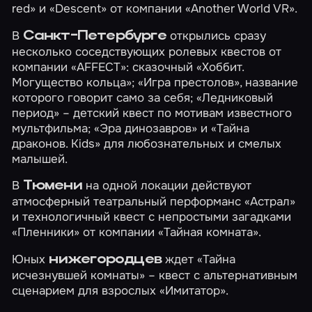
red»
и
«Descent»
от компании «Another World VR».
В
открылись сразу
Санкт-Петербурге
несколько соседствующих ролевых квестов от
компании «AFFECT»: сказочный
«Хоббит.
Могущество кольца»
;
«Игра престолов»
, название
которого говорит само за себя;
«Ледниковый
период»
– детский квест по мотивам известного
мультфильма;
«Эра динозавров»
и
«Тайна
драконов. Kids»
для любознательных и смелых
малышей.
В
на одной локации действуют
Тюмени
атмосферный театральный перформанс
«Астрал»
и технологичный квест с непростыми загадками
«Пленники»
от компании «Тайная комната».
Юных
ждет
«Тайна
нижегородцев
исчезнувшей комнаты»
– квест с альтернативным
сценарием для взрослых
«Имитатор»
.