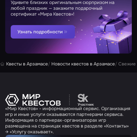
Удивите близких оригинальным сюрпризом на
любой праздник — закажите подарочный
сертификат «Мира Квестов»!
Узнать подробности
Квесты в Арзамасе
Новости квестов в Арзамасе
Свежие 
Перейти на сайт партн
«Мир Квестов» - информационный сервис. Организация
игр и иные услуги оказываются партнерами сервиса.
Информация о партнерах-организаторах игр
размещена на страницах квестов в разделе «Контакты»
→ «Услугу оказывает».