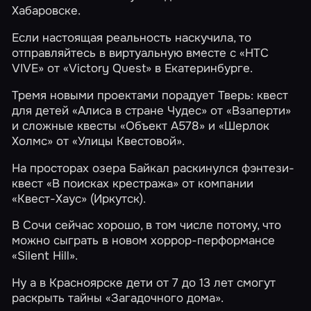
Хабаровске.
Если настоящая реальность наскучила, то
отправляйтесь в виртуальную вместе с
«HTC
VIVE»
от
«Victory Quest»
в Екатеринбурге.
Тремя новыми проектами порадует Тверь: квест
для детей
«Алиса в стране Чудес»
от «Взаперти»
и сложные квесты
«Объект А578»
и
«Шерлок
Холмс»
от
«Улицы Квестовой»
.
На просторах озера Байкал раскинулся фэнтези-
квест
«В поисках крестража»
от компании
«Квест-Хаус»
(Иркутск).
В Сочи сейчас хорошо, в том числе потому, что
можно сыграть в новом хоррор-перформансе
«Silent Hill»
.
Ну а в Красноярске дети от 7 до 13 лет смогут
раскрыть тайны
«Загадочного дома»
.