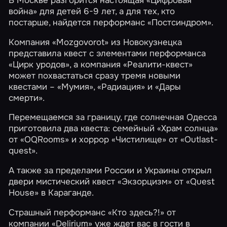
война»
для детей 6-9 лет, а для тех, кто
постарше, найдется перформанс
«Постсиндром»
.
Компания
«Mozgovorot»
из Новокузнецка
представила квест с элементами перформанса
«Цирк уродов»
, а компания
«Реалити-квест»
может похвастаться сразу тремя новыми
квестами –
«Мумия»
,
«Радиация»
и
«Дары
смерти»
.
Перемещаемся за границу, где солнечная Одесса
приготовила два квеста: семейный
«Храм солнца»
от
«OQRooms»
и хоррор
«Чистилище»
от
«Outlast-
quest»
.
А также за пределами России и Украины открыл
двери мистический квест
«Экзорцизм»
от
«Quest
House»
в Караганде.
Страшный перформанс
«Кто здесь?!»
от
компании
«Delirium»
уже ждет вас в гости в