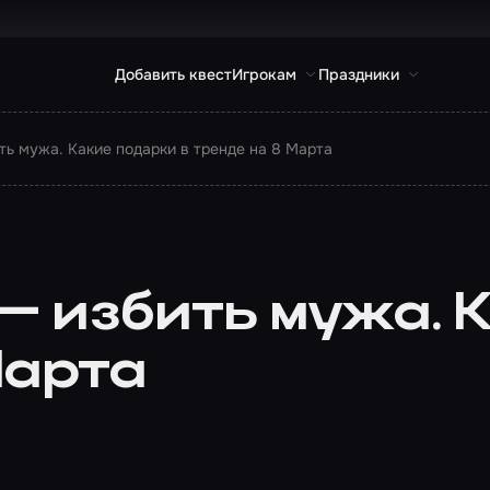
Добавить квест
Игрокам
Праздники
ть мужа. Какие подарки в тренде на 8 Марта
— избить мужа. 
Марта