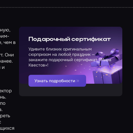
чную,
рим-
Подарочный сертификат
, чем в
Удивите близких оригинальным
т. Они
сюрпризом на любой праздник —
закажите подарочный сертификат «Мира
ранее.
Квестов»!
 и
Узнать подробности
ектор
нь.
 по
а.
реть
с
ющихся