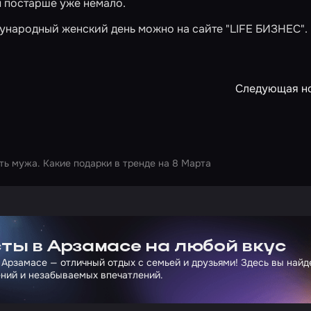
м постарше уже немало.
дународный женский день можно на сайте
"LIFE БИЗНЕС"
.
Следующая н
ть мужа. Какие подарки в тренде на 8 Марта
ртнера Сколково
ты в Арзамасе на любой вкус
 Арзамасе — отличный отдых с семьей и друзьями! Здесь вы най
ний и незабываемых впечатлений.