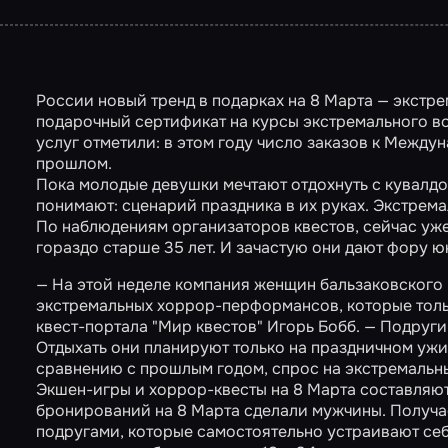
России новый тренд в подарках на 8 Марта — экстре
подарочный сертификат на курсы экстремального во
услуг отметили: в этом году число заказов к Между
прошлом.
Пока молодые девушки мечтают отдохнуть с кувалдо
понимают: сценарий праздника в их руках. Экстремал
По наблюдениям организаторов квестов, сейчас уже
гораздо старше 35 лет. И зачастую они дают фору 
— На этой неделе компания женщин бальзаковского
экстремальных хоррор-перформансов, которые толь
квест-портала "Мир квестов" Игорь Бобб. — Подруги
Отдыхать они планируют только на праздничном ужин
сравнению с прошлым годом, спрос на экстремальны
Экшен-игры и хоррор-квесты на 8 Марта составляют
бронирований на 8 Марта сделали мужчины. Получае
подругами, которые самостоятельно устраивают се