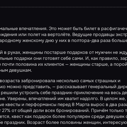
мальные впечатления. Это может быть билет в расфигаче
ждения или полет на вертолёте. Ведущие продавцы экст
народному женскому дню у них в полтора-два раза больше
й в руках, женщины постарше подарков от мужчин не жду
ьные подарки они готовят себе сами. И, как правило, за
 почти половина их клиенток — женщины старше, а порой
юным девушкам.
 возраста забронировала несколько самых страшных и
ко можно представить, — рассказывает генеральный дир
 решили устроить себе праздник-приключение на весь де
е. Уверены, впечатлений им хватит надолго. В целом же,
е квесты и перформансы перед 8 Марта вырос в два раз
 27% от общей доли всех бронирований. Причём только т
тся, квест как подарок более популярен среди девушек 
бе праздник. Возраст более половины женщин, интересу