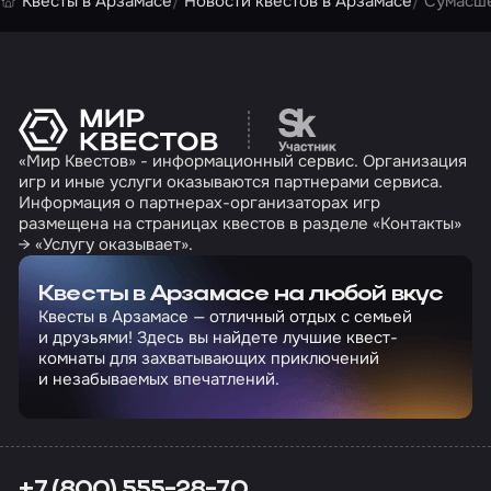
Квесты в Арзамасе
Новости квестов в Арзамасе
Сумасш
Перейти на сайт партн
«Мир Квестов» - информационный сервис. Организация
игр и иные услуги оказываются партнерами сервиса.
Информация о партнерах-организаторах игр
размещена на страницах квестов в разделе «Контакты»
→ «Услугу оказывает».
Квесты в Арзамасе на любой вкус
Квесты в Арзамасе — отличный отдых с семьей
и друзьями! Здесь вы найдете лучшие квест-
комнаты для захватывающих приключений
и незабываемых впечатлений.
+7 (800) 555-28-70