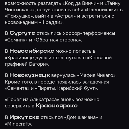
возможность разгадать
«Код да Винчи»
и
«Тайну
Чингисхана»
, почувствовать себя
«Пленниками»
в
«Психушке»
, выйти в
«Астрал»
и встретиться с
кровожадным
«Фредди»
.
В
открылись хоррор-перформансы
Сургуте
«Сомния»
и
«Обратная сторона»
.
В
можно попасть в
Новосибирске
«Хранилище душ»
и столкнуться с
«Кровавой
графиней Батори»
.
В
вернулась
«Мафия Чикаго»
.
Новокузнецк
Кроме того, в городе появилась загадочная
«Саманта»
и
«Пираты. Карибский бунт»
.
«Побег из Алькатраса»
вновь возможно
совершить в
.
Красноярске
В
открылся
«Дом шамана»
и
Иркутске
«Minecraft»
.