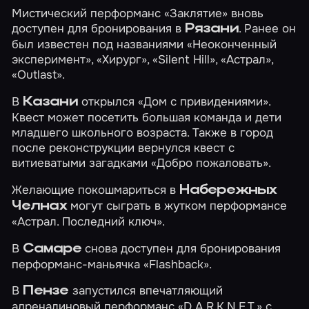
Мистический перформанс
«Заклятие»
вновь
доступен для бронирования в
. Ранее он
Рязани
был известен под названиями «Неоконченный
эксперимент», «Хирург», «Silent Hill», «Астрал»,
«Outlast».
В
открылся
«Дом с привидениями»
.
Казани
Квест может посетить большая команда и дети
младшего школьного возраста. Также в город
после реконструкции вернулся квест с
витиеватыми загадками
«Добро пожаловать»
.
Желающие покошмариться в
Набережных
могут сыграть в жутком перформансе
Челнах
«Астрал. Последний ключ»
.
В
снова доступен для бронирования
Самаре
перформанс-маньячка
«Flashback»
.
В
запустился впечатляющий
Пензе
адреналиновый перформанс
«D.A.R.K.N.E.T.»
с