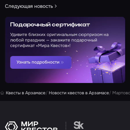
Следующая новость
Подарочный сертификат
Удивите близких оригинальным сюрпризом на
любой праздник — закажите подарочный
сертификат «Мира Квестов»!
Узнать подробности
Квесты в Арзамасе
Новости квестов в Арзамасе
Мартовс
Перейти на сайт партн