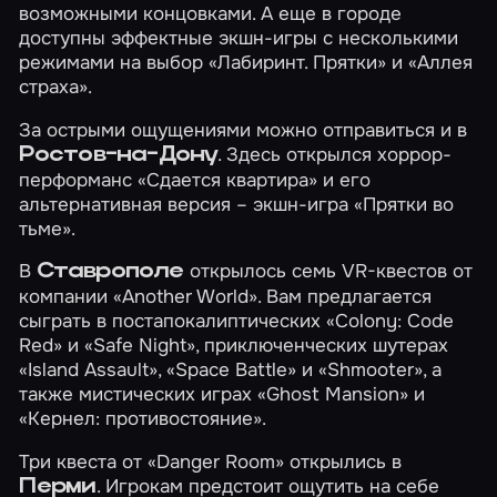
возможными концовками. А еще в городе
доступны эффектные экшн-игры с несколькими
режимами на выбор
«Лабиринт. Прятки»
и
«Аллея
страха»
.
За острыми ощущениями можно отправиться и в
. Здесь открылся хоррор-
Ростов-на-Дону
перформанс
«Сдается квартира»
и его
альтернативная версия – экшн-игра
«Прятки во
тьме»
.
В
открылось семь VR-квестов от
Ставрополе
компании «Another World». Вам предлагается
сыграть в постапокалиптических
«Colony: Code
Red»
и
«Safe Night»
, приключенческих шутерах
«Island Assault»
,
«Space Battle»
и
«Shmooter»
, а
также мистических играх
«Ghost Mansion»
и
«Кернел: противостояние»
.
Три квеста от «Danger Room» открылись в
. Игрокам предстоит ощутить на себе
Перми