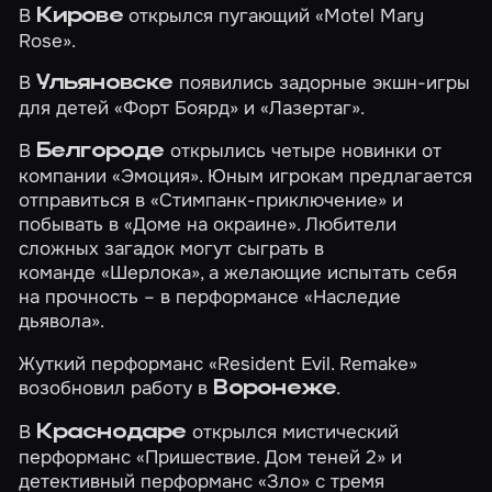
В
открылся пугающий
«Motel Mary
Кирове
Rose»
.
В
появились задорные экшн-игры
Ульяновске
для детей
«Форт Боярд»
и
«Лазертаг»
.
В
открылись четыре новинки от
Белгороде
компании «Эмоция». Юным игрокам предлагается
отправиться в
«Стимпанк-приключение»
и
побывать в
«Доме на окраине»
. Любители
сложных загадок могут сыграть в
команде
«Шерлока»
, а желающие испытать себя
на прочность – в перформансе
«Наследие
дьявола»
.
Жуткий перформанс
«Resident Evil. Remake»
возобновил работу в
.
Воронеже
В
открылся мистический
Краснодаре
перформанс
«Пришествие. Дом теней 2»
и
детективный перформанс
«Зло»
с тремя