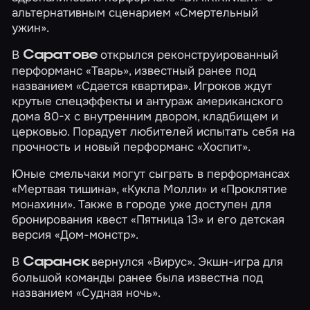
альтернативным сценарием
«Смертельный
ужин»
.
В
открылся реконструированный
С
арат
ове
перформанс
«Тварь»
, известный ранее под
названием «Сдается квартира». Игроков ждут
крутые спецэффекты и антураж американского
дома 80-х с внутренним двором, кладбищем и
церковью. Порадует любителей испытать себя на
прочность и новый перформанс
«Хоспит»
.
Юные смельчаки могут сыграть в перформансах
«Мертвая тишина»
,
«Кукла Молли»
и
«Проклятие
монахини»
. Также в городе уже доступен для
бронирования квест
«Пятница 13»
и его детская
версия
«Дом-монстр»
.
В
вернулся
«Вирус»
. Экшн-игра для
Саранск
большой команды ранее была известна под
названием «Судная ночь».