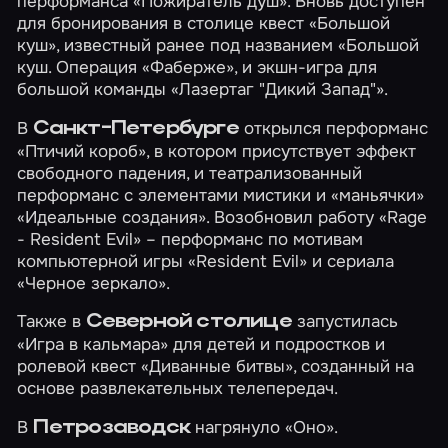
перформанса
«Пожиратель душ»
. Вновь доступен
для бронирования в столице квест
«Большой
куш»
, известный ранее под названием «Большой
куш. Операция «Фаберже», и экшн-игра для
большой команды
«Лазертаг "Дикий Запад"»
.
В
открылся перформанс
Санкт-Петербурге
«Птичий короб»
, в котором присутствует эффект
свободного падения, и театрализованный
перформанс с элементами мистики и «маньячки»
«Идеальные создания»
. Возобновил работу
«Rage
- Resident Evil»
– перформанс по мотивам
компьютерной игры «Resident Evil» и сериала
«Черное зеркало».
Также в
запустилась
Северной столице
«Игра в кальмара»
для детей и подростков и
ролевой квест
«Диванные битвы»
, созданный на
основе развлекательных телепередач.
В
нагрянуло
«Оно»
.
Петрозаводск