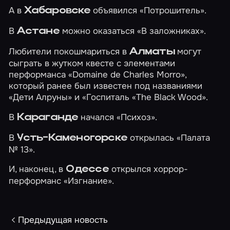
А в
объявился
«Потрошитель»
.
Хабаровске
В
можно оказаться
«В заложниках»
.
Астане
Любители покошмариться в
могут
Алматы
сыграть в жутком квесте с элементами
перформанса
«Domaine de Charles Morro»
,
который ранее был известен под названиями
«Дети Алруны» и «Госпиталь «The Black Wood».
В
начался
«Психоз»
.
Караганде
В
открылась
«Палата
Усть-Каменогорске
№ 13»
.
И, наконец, в
открылся хоррор-
Одессе
перформанс
«Изгнание»
.
Предыдущая новость