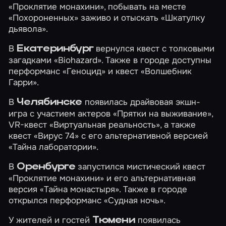
«Проклятие монахини»
, побывать на месте
«Похороненных»
заживо и отыскать
«Шкатулку
дьявола»
.
В
вернулся квест с толковыми
Екатеринбург
загадками
«Biohazard»
. Также в городе доступны
перформанс
«Геноцид»
и квест
«Волшебник
Гарри»
.
В
появилась драйвовая экшн-
Челябинске
игра с участием актеров
«Прятки на выживание»
,
VR-квест
«Виртуальная реальность»
, а также
квест
«Вирус 74»
с его альтернативной версией
«Тайна лаборатории»
.
В
запустился мистический квест
Оренбурге
«Проклятие монахини»
и его альтернативная
версия
«Тайна монастыря»
. Также в городе
открылся перформанс
«Судная ночь»
.
У жителей и гостей
появилась
Тюмени