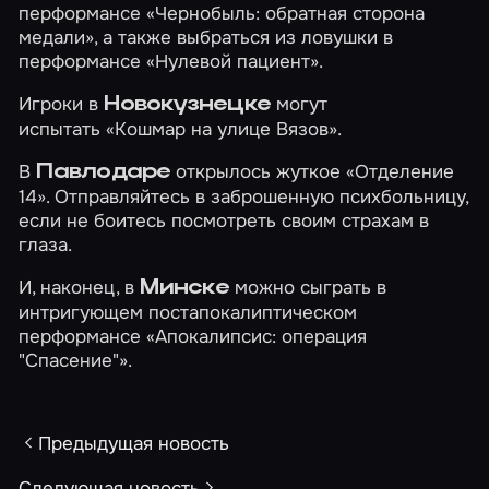
перформансе
«Чернобыль: обратная сторона
медали»
, а также выбраться из ловушки в
перформансе
«Нулевой пациент»
.
Игроки в
могут
Новокузнецке
испытать
«Кошмар на улице Вязов»
.
В
открылось жуткое
«Отделение
Павлодаре
14»
. Отправляйтесь в заброшенную психбольницу,
если не боитесь посмотреть своим страхам в
глаза.
И, наконец, в
можно сыграть в
Минске
интригующем постапокалиптическом
перформансе
«Апокалипсис: операция
"Спасение"»
.
Предыдущая новость
Следующая новость