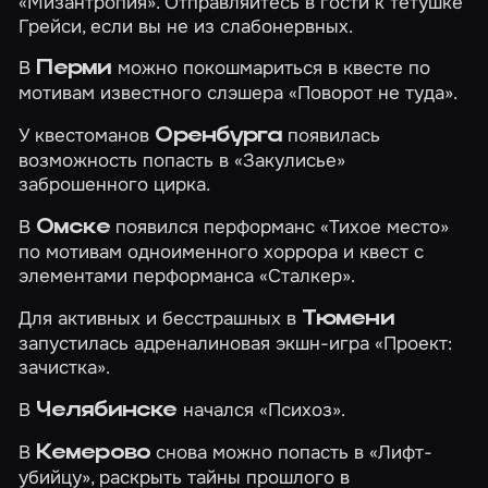
«Мизантропия»
. Отправляйтесь в гости к тетушке
Грейси, если вы не из слабонервных.
В
можно покошмариться в квесте по
Перми
мотивам известного слэшера
«Поворот не туда»
.
У квестоманов
появилась
Оренбурга
возможность попасть в
«Закулисье»
заброшенного цирка.
В
появился перформанс
«Тихое место»
Омске
по мотивам одноименного хоррора и квест с
элементами перформанса
«Сталкер»
.
Для активных и бесстрашных в
Тюмени
запустилась адреналиновая экшн-игра
«Проект:
зачистка»
.
В
начался
«Психоз»
.
Челябинске
В
снова можно попасть в
«Лифт-
Кемерово
убийцу»
, раскрыть тайны прошлого в