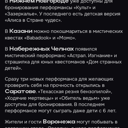
В
уже доступны для
Нижнем Новгороде
бронирования перформансы
«Культ»
и
«Зазеркалье»
. У последнего есть детская версия
«Алиса в Стране чудес»
.
В
можно покошмариться в мистических
Казани
квестах
«Babadook»
и
«Момо»
.
В
появился
Набережных Челнах
мистический перформанс
«Астрал. Изгнание»
и
страшилка для юных квестоманов
«Дом странных
детей»
.
Сразу три новых перформанса для желающих
проверить себя на прочность открылись в
.
«Техасская резня бензопилой»
,
Саратове
«Ходячие мертвецы»
и
«Обитель ведьм»
уже
доступны для бронирования. В последнем
перформансе могут сыграть даже дети с 6 лет.
Жители и гости
могут побывать в
Воронежа