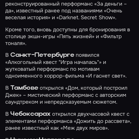
реконструированный перформанс
«За деньги –
да»
, известный ранее под названиями «Очень
веселая история» и «Darknet. Secret Show».
Кроме того, вновь доступны для бронирования в
столице экшн-игры
«Пять жизней»
и
«Фильтр
тоналя»
.
В
появился
Санкт-Петербурге
«Алкогольный квест "Игра началась"»
и
жутковатый перформанс по мотивам
одноименного хоррор-фильма
«И гаснет свет»
.
В
открылся
«Дом, который построил
Тамбове
Джек»
– мистический перформанс с авторским
саундтреком и непредсказуемым сюжетом.
В
открылся двухчасовой квест с
Чебоксарах
элементами перформанса
«Дожить до рассвета»
,
ранее известный как «Меж двух миров».