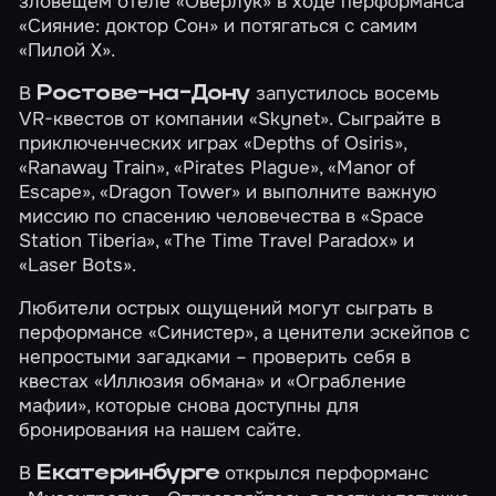
зловещем отеле «Оверлук» в ходе перформанса
«Сияние: доктор Сон»
и потягаться с самим
«Пилой Х»
.
В
запустилось восемь
Ростове-на-Дону
VR-квестов от компании «Skynet». Сыграйте в
приключенческих играх
«Depths of Osiris»
,
«Ranaway Train»
,
«Pirates Plague»
,
«Manor of
Escape»
,
«Dragon Tower»
и выполните важную
миссию по спасению человечества в
«Space
Station Tiberia»
,
«The Time Travel Paradox»
и
«Laser Bots»
.
Любители острых ощущений могут сыграть в
перформансе
«Синистер»
, а ценители эскейпов с
непростыми загадками – проверить себя в
квестах
«Иллюзия обмана»
и
«Ограбление
мафии»
, которые снова доступны для
бронирования на нашем сайте.
В
открылся перформанс
Екатеринбурге