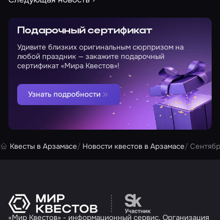
Подарочный сертификат
Удивите близких оригинальным сюрпризом на
любой праздник — закажите подарочный
сертификат «Мира Квестов»!
Узнать подробности
Квесты в Арзамасе
Новости квестов в Арзамасе
Сентябр
Перейти на сайт партн
«Мир Квестов» - информационный сервис. Организация