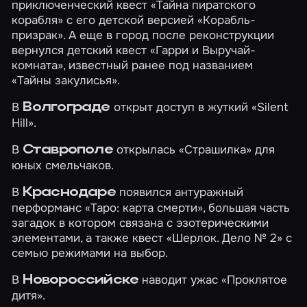
приключенческий квест
«Тайна пиратского
корабля»
с его детской версией
«Корабль-
призрак»
. А еще в город после реконструкции
вернулся детский квест
«Гарри и Выручай-
комната»
, известный ранее под названием
«Тайны закулисья».
В
открыт доступ в жуткий
«Silent
Волгограде
Hill»
.
В
открылась
«Страшилка»
для
Ставрополе
юных смельчаков.
В
появился антуражный
Краснодаре
перформанс
«Таро: карта смерти»
, большая часть
загадок в котором связана с эзотерическими
элементами, а также квест
«Шерлок. Дело № 2»
с
семью режимами на выбор.
В
наводит ужас
«Проклятое
Новороссийске
дитя»
.