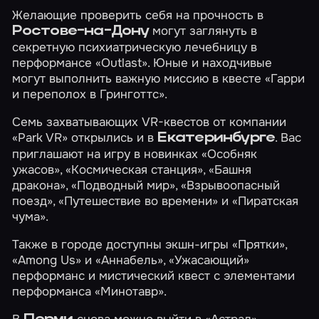
Желающие проверить себя на прочность в
могут заглянуть в
Ростове-на-Дону
секретную психиатрическую лечебницу в
перформансе
«Outlast»
. Юные и находчивые
могут выполнить важную миссию в квесте
«Гарри
и переполох в Гринготтс»
.
Семь захватывающих VR-квестов от компании
«Park VR» открылись и в
. Вас
Екатеринбурге
приглашают на игру в новинках
«Особняк
ужасов»
,
«Космическая станция»
,
«Башня
дракона»
,
«Подводный мир»
,
«Взрывоопасный
поезд»
,
«Путешествие во времени»
и
«Пиратская
чума»
.
Также в городе доступны экшн-игры
«Прятки»
,
«Among Us»
и
«Аннабель»
,
«Ужасающий»
перформанс и мистический квест с элементами
перформанса
«Минотавр»
.
В
снова можно выйти в
«Астрал»
.