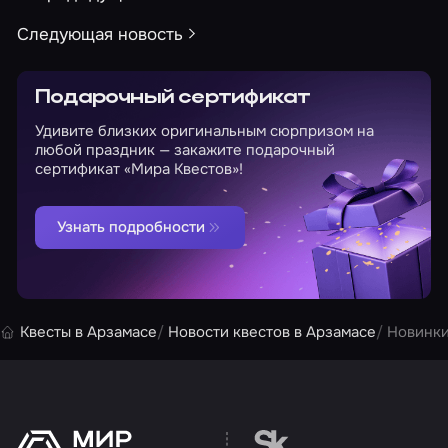
Следующая новость
Подарочный сертификат
Удивите близких оригинальным сюрпризом на
любой праздник — закажите подарочный
сертификат «Мира Квестов»!
Узнать подробности
Квесты в Арзамасе
Новости квестов в Арзамасе
Новинки
Перейти на сайт партн