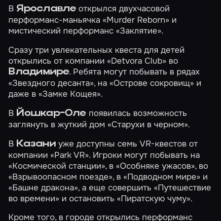
В
открылся двухчасовой
Ярославле
перформанс-маньячка
«Murder Reborn»
и
мистический перформанс
«Заклятие»
.
Сразу три увлекательных квеста для детей
открылись от компании «Detvora Club» во
. Ребята могут побывать в рядах
Владимире
«Звездного десанта»
, на
«Острове сокровищ»
и
даже в
«Замке Кощея»
.
В
появилась возможность
Йошкар-Оле
заглянуть в жуткий дом
«Старухи в черном»
.
В
уже доступны семь VR-квестов от
Казани
компании «Park VR». Игроки могут побывать на
«Космической станции»
, в
«Особняке ужасов»
, во
«Взрывоопасном поезде»
, в
«Подводном мире»
и
«Башне дракона»
, а еще совершить
«Путешествие
во времени»
и остановить
«Пиратскую чуму»
.
Кроме того, в городе открылись перформанс