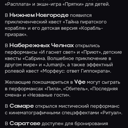
«Расплата»
и экшн-игра
«Прятки»
для детей.
В
появился
Нижнем Новгороде
приключенческий квест
«Тайна пиратского
корабля»
и его детская версия
«Корабль-
призрак»
.
В
открылись
Набережных Челнах
перформансы
«И гаснет свет»
и
«Приют»
, детские
квесты
«Сабрина. Волшебное приключение в
другом мире»
и
«Jumanji»
, а также эффектный
ролевой квест
«Морфеус: ответ Гиппократа»
.
Желающие покошмариться в
могут сыграть
Уфе
в перформансах
«Пила»
,
«Обитель»
,
«Последняя
смена»
и
«Незваные гости»
.
В
открылся мистический перформанс
Самаре
с кинематографичными спецэффектами
«Ритуал»
.
В
доступен для бронирования
Саратове