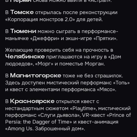
Перми
В
открылась после реконструкции
Томске
«Корпорация монстров 2.0»
для детей.
В
можно сыграть в перформансе-
Тюмени
маньячке
«Джеффри»
и экшн-игре
«Прятки»
.
Желающие проверить себя на прочность в
приглашаются на игру в
«Дом
Челябинске
людоедов»
,
«Морг»
и
поместье Морган
.
В
тоже не без страшилок.
Магнитогорске
Здесь доступен мистический перформанс
«Топь»
и квест с элементами перформанса
«Мясо»
.
В
открылся квест с
Красноярске
нестандартным сюжетом
«Playtime»
, мистический
перформанс
«Слуги дьявола»
, VR-квест
«Prince of
Persia: the Dagger of Time»
и квест-анимация
«Among Us. Заброшенный дом»
.