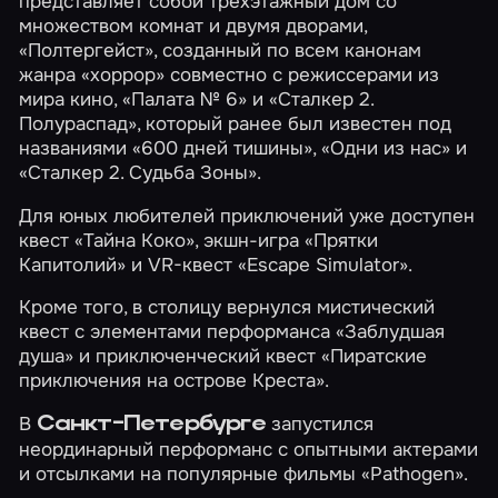
представляет собой трехэтажный дом со
множеством комнат и двумя дворами,
«Полтергейст»
, созданный по всем канонам
жанра «хоррор» совместно с режиссерами из
мира кино,
«Палата № 6»
и
«Сталкер 2.
Полураспад»
, который ранее был известен под
названиями «600 дней тишины», «Одни из нас» и
«Сталкер 2. Судьба Зоны».
Для юных любителей приключений уже доступен
квест
«Тайна Коко»
, экшн-игра
«Прятки
Капитолий»
и VR-квест
«Escape Simulator»
.
Кроме того, в столицу вернулся мистический
квест с элементами перформанса
«Заблудшая
душа»
и приключенческий квест
«Пиратские
приключения на острове Креста»
.
В
запустился
Санкт-Петербурге
неординарный перформанс с опытными актерами
и отсылками на популярные фильмы
«Pathogen»
.