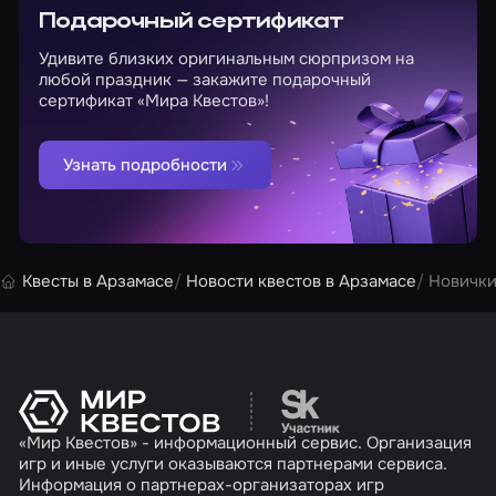
Подарочный сертификат
Удивите близких оригинальным сюрпризом на
любой праздник — закажите подарочный
сертификат «Мира Квестов»!
Узнать подробности
Квесты в Арзамасе
Новости квестов в Арзамасе
Новички
Перейти на сайт партн
«Мир Квестов» - информационный сервис. Организация
игр и иные услуги оказываются партнерами сервиса.
Информация о партнерах-организаторах игр