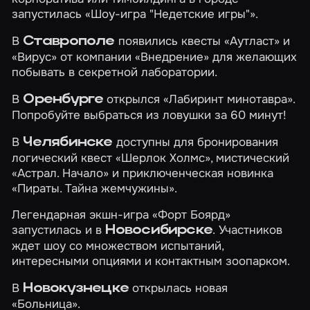
запустилась
«Шоу-игра "Недетские игры"»
.
В
появились квесты
«Аутласт»
и
Ставрополе
«Вирус»
от компании «Внедрение» для желающих
побывать в секретной лаборатории.
В
открылся
«Лабиринт минотавра»
.
Оренбурге
Попробуйте выбраться из ловушки за 60 минут!
В
доступны для бронирования
Челябинске
логический квест
«Шерлок Холмс»
, мистический
«Астрал. Начало»
и приключенческая новинка
«Пираты. Тайна жемчужины»
.
Легендарная экшн-игра
«Форт Боярд»
запустилась и в
. Участников
Новосибирске
ждет шоу со множеством испытаний,
интересными опциями и контактным зоопарком.
В
открылась новая
Новокузнецке
«Больница»
.