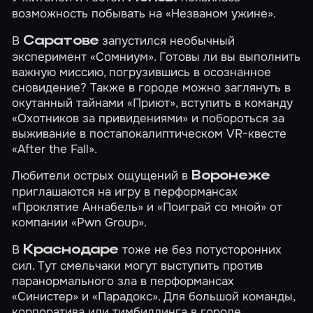
возможность побывать на
«Незваном ужине»
.
В
запустился необычный
Саратове
эксперимент
«Сомниум»
. Готовы ли вы выполнить
важную миссию, погрузившись в осознанное
сновидение? Также в городе можно заглянуть в
окутанный тайнами
«Приют»
, вступить в команду
«Охотников за привидениями»
и побороться за
выживание в постапокалиптическом VR-квесте
«After the Fall»
.
Любители острых ощущений в
Воронеже
приглашаются на игру в перформансах
«Проклятие Аннабель»
и
«Поиграй со мной»
от
компании «Pwn Group».
В
тоже не без потусторонних
Краснодаре
сил. Тут смельчаки могут выступить против
паранормального зла в перформансах
«Синистер»
и
«Парадокс»
. Для большой команды,
корпоратива или тимбилдинга в городе