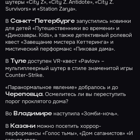
шутеры
«City Z»
,
«City Z. Antidote»
,
«City Z.
Survivors»
и
«Station Zarya»
.
В
запустились новинки
Санкт-Петербурге
для детей
«Путешественники во времени»
и
«Динозавры. Kids»
, а также детективный ролевой
квест
«Завещание мистера Кеттеринга»
и
мистический перформанс
«Пиковая дама»
.
В
доступен VR-квест
«Pavlov»
–
Туле
мультиплеерный шутер в стиле знаменитой игры
Counter-Strike.
«Паранормальное явление»
добралось и до
. Осмелитесь ли вы переступить
Череповца
порог проклятого дома?
Во
наступила
«Зомби-ночь»
.
Владимире
В
можно посетить хоррор-
Казани
перформансы
«Голос тьмы»
,
«Дом сатанистов»
«И
гаснет свет»
.