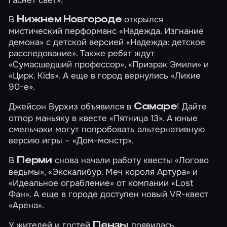
В
открылся
Нижнем Новгороде
мистический перформанс
«Надежда. Изгнание
демона»
с детской версией
«Надежда: детское
расследование»
. Также ребят ждут
«Сумасшедший профессор»
,
«Призрак Эмили»
и
«Цирк. Kids»
. А еще в город вернулись
«Лихие
90-е»
.
Джейсон Вурхиз объявился в
! Дайте
Самаре
отпор маньяку в квесте
«Пятница 13»
. А юные
смельчаки могут попробовать альтернативную
версию игры –
«Дом-монстр»
.
В
снова начали работу квесты
«Логово
Перми
ведьмы»
,
«Экскалибур. Меч короля Артура»
и
«Идеальное ограбление»
от компании «Lost
Фан». А еще в городе доступен новый VR-квест
«Арена»
.
У жителей и гостей
появилась
Пензы