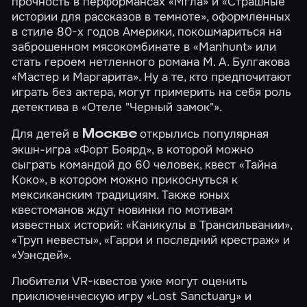
прочность в перформансах
«Мгла»
и
«Страшные
истории для рассказов в темноте»
, оформленных
в стиле 80-х годов Америки, покошмариться на
заброшенном мясокомбинате в
«Manhunt»
или
стать героем нетленного романа М. А. Булгакова
«Мастер и Маргарита»
. Ну а те, кто предпочитают
играть без актера, могут примерить на себя роль
детектива в
«Отеле "Черный замок"»
.
Для детей в
открылись популярная
Москве
экшн-игра
«Форт Боярд»
, в которой можно
сыграть командой до 60 человек, квест
«Тайна
Коко»
, в котором можно прикоснуться к
мексиканским традициям. Также юных
квестоманов ждут новинки по мотивам
известных историй:
«Каникулы в Трансильвании»
,
«Труп невесты»
,
«Гарри и последний крестраж»
и
«Уэнсдей»
.
Любители VR-квестов уже могут оценить
приключенческую игру
«Lost Sanctuary»
и