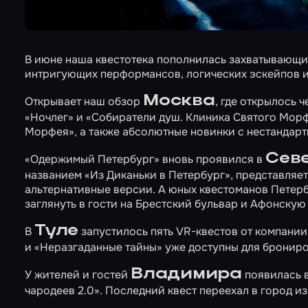
В июне наша квестотека пополнилась захватывающи
интригующих перформансов, логических эскейпов и
Москва
Открывает наш обзор
, где открылось
«Ночлег»
и
«Собиратели душ. Клиника Святого Мор
Морфея», а также абсолютные новинки с нестанда
Сев
«Одержимый Петербург»
вновь проявился в
названием «Из Диканьки в Петербург», представляе
альтернативные версии. А юных квестоманов Петерб
заглянуть в гости на
Брестский бульвар
и
Афонскую 
Туле
В
запустилось пять VR-квестов от компании
и
«Неразгаданные тайны»
уже доступны для брониро
Владимира
У жителей и гостей
появилась 
чародеев 2.0»
. Последний квест переехал в город и