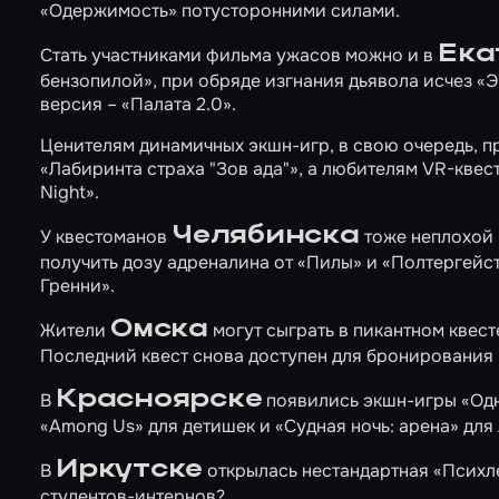
«Одержимость»
потусторонними силами.
Ека
Стать участниками фильма ужасов можно и в
бензопилой»
, при обряде изгнания дьявола исчез
«Э
версия –
«Палата 2.0»
.
Ценителям динамичных экшн-игр, в свою очередь, 
«Лабиринта страха "Зов ада"»
, а любителям VR-квес
Night»
.
Челябинска
У квестоманов
тоже неплохой 
получить дозу адреналина от
«Пилы»
и
«Полтергейс
Гренни»
.
Омска
Жители
могут сыграть в пикантном квес
Последний квест снова доступен для бронирования 
Красноярске
В
появились экшн-игры
«Одн
«Among Us»
для детишек и
«Судная ночь: арена»
для 
Иркутске
В
открылась нестандартная
«Психл
студентов-интернов?