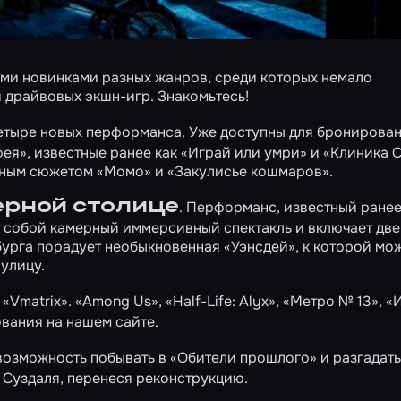
ми новинками разных жанров, среди которых немало
 драйвовых экшн-игр. Знакомьтесь!
 четыре новых перформанса. Уже доступны для бронирова
фея»
, известные ранее как «Играй или умри» и «Клиника 
ртным сюжетом
«Момо»
и
«Закулисье кошмаров»
.
ерной столице
. Перформанс, известный ранее
т собой камерный иммерсивный спектакль и включает две
урга порадует необыкновенная «Уэнсдей», к которой мо
улицу
.
 «Vmatrix».
«Among Us»
,
«Half-Life: Alyx»
,
«Метро № 13»
,
«
вания на нашем сайте.
возможность побывать в
«Обители прошлого»
и разгадат
з Суздаля, перенеся реконструкцию.