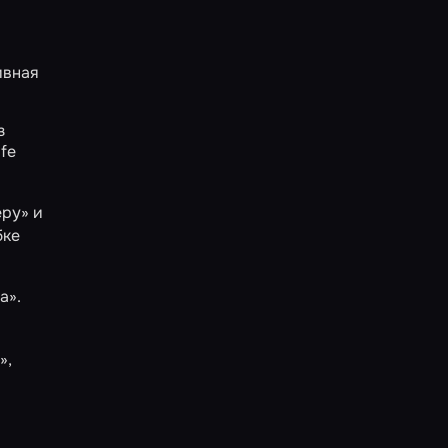
ивная
з
fe
еру»
и
бке
а»
.
»,