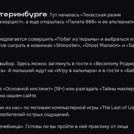
теринбурге
. Тут началась
«Техасская резня
кзорцист»
, а еще открылась
«Палата 666»
и ее альтернат
предлагается совершить
«Побег из тюрьмы»
и выбраться и
тов сыграть в новинках
«Shmooter»
,
«Ghost Mansion»
и
«Sa
выбор. Здесь можно заглянуть в гости к
«Веселому Родж
та»
. А малышей ждут на
«Игру в кальмара»
и в гости к
«Ба
те
«Основной инстинкт»
(18+) или разгадать
«Тайны маклер
на нашем сайте.
и из нас»
по мотивам компьютерной игры «The Last of Us
любителей острых ощущений.
ечебница»
. Готовы ли вы пройти в ней практику от лица