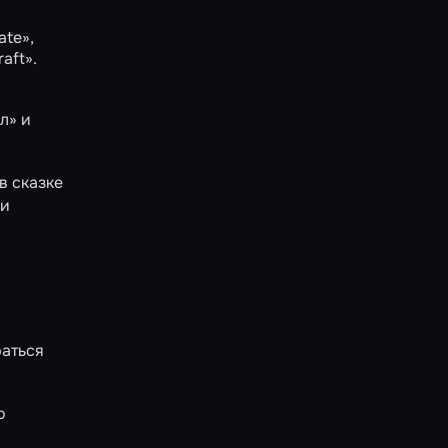
ate»
,
raft»
.
л»
и
в сказке
и
раться
о