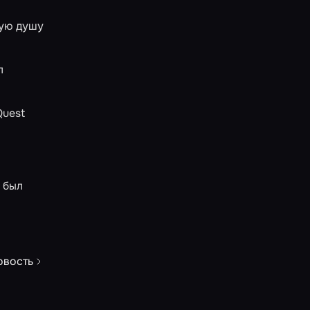
ную душу
л
Quest
 был
овость