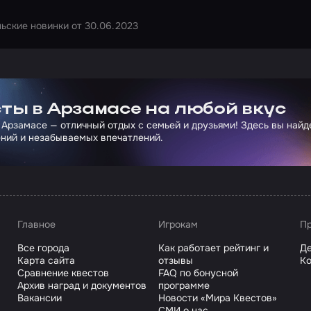
ьские новинки от 30.06.2023
ртнера Сколково
ты в Арзамасе на любой вкус
 Арзамасе — отличный отдых с семьей и друзьями! Здесь вы най
ний и незабываемых впечатлений.
Главное
Игрокам
Пр
Все города
Как работает рейтинг и
Де
Карта сайта
отзывы
Ко
Сравнение квестов
FAQ по бонусной
Архив наград и документов
программе
Вакансии
Новости «Мира Квестов»
СМИ о нас