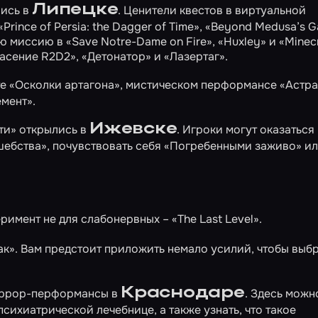
Липецке
лись в
. Ценители квестов в виртуальной
«Prince of Persia: the Dagger of Time»
,
«Beyond Medusa’s G
ую миссию в
«Save Notre-Dame on Fire»
,
«Huxley»
и
«Minec
асение R2D2»
,
«Детонатор»
и
«Лазертаг»
.
те
«Осколки артагона»
, мистическом перформансе
«Астра
емент»
.
Ижевске
ти» открылись в
. Игроки могут оказаться 
шебства»
, почувствовать себя
«Погребенными заживо»
ил
римент не для слабонервных –
«The Last Level»
.
ак»
. Вам предстоит приложить немало усилий, чтобы выб
Краснодаре
хоррор-перформансы в
. Здесь можн
психиатрической лечебнице
, а также узнать, что такое