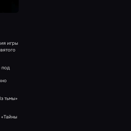
ния игры
Святого
 под
жно
Из тьмы»
ь
«Тайны