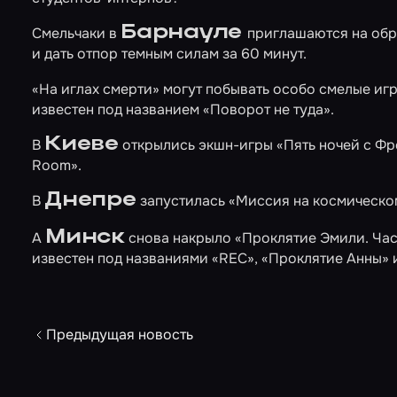
Барнауле
Смельчаки в
приглашаются на об
и дать отпор темным силам за 60 минут.
«На иглах смерти»
могут побывать особо смелые иг
известен под названием «Поворот не туда».
Киеве
В
открылись экшн-игры
«Пять ночей с Ф
Room».
Днепре
В
запустилась
«Миссия на космическо
Минск
А
снова накрыло
«Проклятие Эмили. Час
известен под названиями «REC», «Проклятие Анны» 
Предыдущая новость