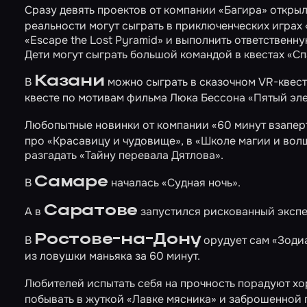
Сразу девять проектов от компании «Багира» откры
реальности могут сыграть в приключенческих играх
«Escape the Lost Pyramid»
и выполнить ответственн
Дети могут сыграть большой командой в квестах
«Сп
Казани
В
можно сыграть в сказочном VR-квес
квесте по мотивам фильма Люка Бессона
«Пятый эл
Любопытные новинки от компании «60 минут взапер
про
«Красавицу и чудовище»
, в
«Школе магии и вол
разгадать
«Тайну перевала Дятлова»
.
Самаре
В
началась
«Судная ночь»
.
Саратове
А в
запустился рискованный экспе
Ростове-на-Дону
В
орудует сам
«Зоди
из ловушки маньяка за 60 минут.
Любителей испытать себя на прочность порадуют 
побывать в жуткой
«Лавке мясника»
и заброшенной