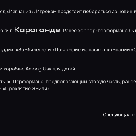
ряд
«Изгнания»
. Игрокам предстоит побороться за невин
Караганде
роки в
. Ранее хоррор-перформанс бы
редди»
,
«Зомбиленд»
и
«Последние из нас»
от компании «
м корабле. Among Us»
для детей.
ть 1»
. Перформанс, предполагающий вторую часть, ранее
и «Проклятие Эмили».
Следующая н