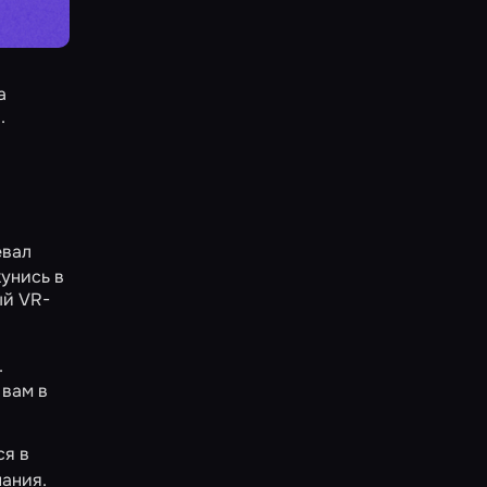
а
.
евал
унись в
ый VR-
.
 вам в
ся в
нания.