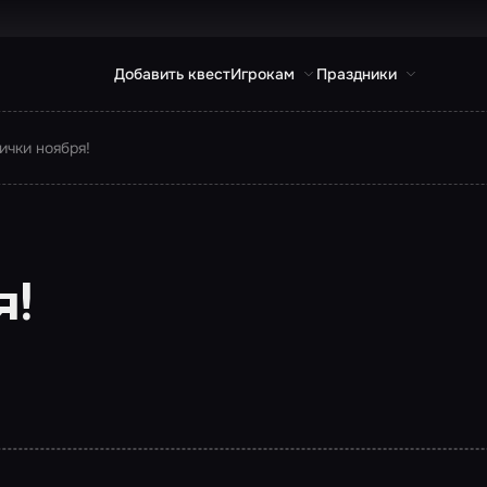
Добавить квест
Игрокам
Праздники
ички ноября!
я!