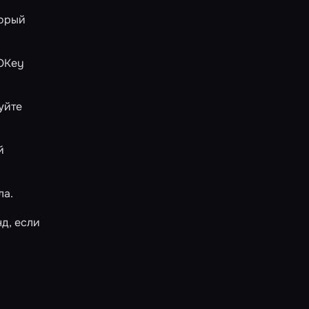
торый
«OKey
уйте
й
ла.
нд, если