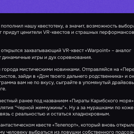
пополнил нашу квестотеку, а значит, возможность выбор
рг придут ценители VR-квестов и страшных перформансов
де открылся захватывающий VR-квест
«Warpoint»
– аналог
т динамичные игры и дух соревнования.
й города мистическими новинками. Отправляйся на
«Пер
ристов, зайди в
«Дом твоего дальнего родственника»
и ок
ограмма вам не по вкусу, сыграйте в упомянутый драйвов
ге.
вестный ранее под названием «Пираты Карибского моря»
лятия "Черной жемчужины"»
. Ну а за мурашками по коже
вязь с реальностью и остаться хладнокровным.
антастическом квесте
«Телепорт»
, который вновь открыл
ому человеку выбраться из ловушки собственного подсоз