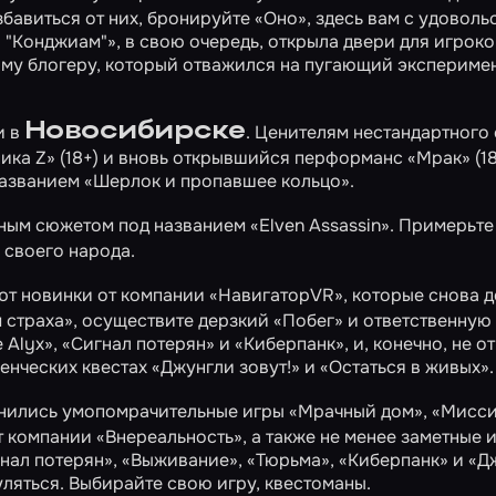
збавиться от них, бронируйте
«Оно»
, здесь вам с удовол
 "Конджиам"»
, в свою очередь, открыла двери для игроко
му блогеру, который отважился на пугающий эксперимен
Новосибирске
и в
. Ценителям нестандартного
ика Z»
(18+) и вновь открывшийся перформанс
«Мрак»
(18
названием
«Шерлок и пропавшее кольцо»
.
тным сюжетом под названием
«Еlven Assassin»
. Примерьте
 своего народа.
т новинки от компании «НавигаторVR», которые снова 
 страха»
, осуществите дерзкий
«Побег»
и ответственную
e Alyx»
,
«Сигнал потерян»
и
«Киберпанк»
, и, конечно, не 
ченческих квестах
«Джунгли зовут!»
и
«Остаться в живых»
.
динились умопомрачительные игры
«Мрачный дом»
,
«Мисс
 компании «Внереальность», а также не менее заметные 
нал потерян»
,
«Выживание»
,
«Тюрьма»
,
«Киберпанк»
и
«Д
гуляться. Выбирайте свою игру, квестоманы.