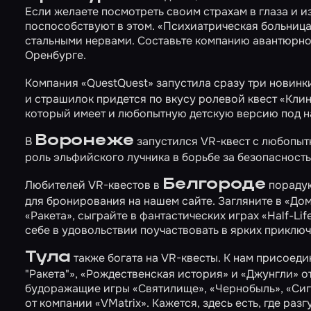
Если желаете посмотреть своим страхам в глаза и и
поспособствуют в этом.
«Психиатрическая больница
стальными нервами. Составьте компанию авантюрно
Оренбурге.
Компания «QuestQuest» запустила сразу три новинк
и страшилок придется по вкусу ролевой квест
«Клин
который имеет и любопытную детскую версию под 
Воронеже
В
запустился VR-квест с любопы
роль эльфийского лучника в борьбе за безопасность
Белгороде
Любителей VR-квестов в
порадую
для бронирования на нашем сайте. Загляните в
«Дом
«Ракета»
, сыграйте в фантастических играх
«Half-Lif
себе в удовольствии поучаствовать в ярких приклю
Тула
также богата на VR-квесты. К нам присое
"Ракета"»
,
«Рождественская история»
и
«Джунгли»
от
будоражащие игры
«Святилище»
,
«Чернобыль»
,
«Сиг
от компании «VMatrix». Кажется, здесь есть, где раз