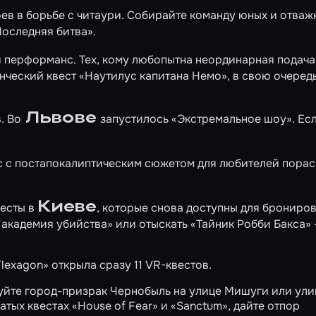
ев в борьбе с читаури. Собирайте команду юных и отваж
Последняя битва»
.
 перформанс. Тех, кому любопытна неординарная подача
нческий квест
«Наутилус капитана Немо»
, в свою очередь
Львове
. Во
запустилось
«Экстремальное шоу»
. Ес
 с постапокалиптическим сюжетом для любителей порас
Киеве
весты в
, которые снова доступны для брониро
: академия убийства»
или отыскать
«Тайник Робби Бакса»
lexagon» открыла сразу 11 VR-квестов.
дуйте город-призрак Чернобыль
на улице Мишуги
или
ули
ватых квестах
«House of Fear»
и
«Sanctum»
, дайте отпор