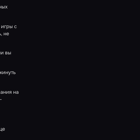
ных
 игры с
, не
ли вы
кинуть
вания на
–
це