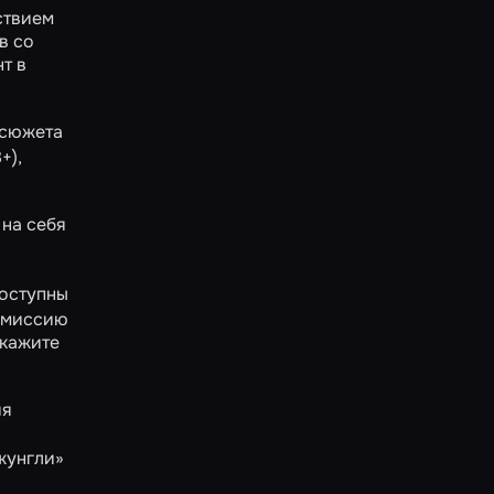
ьствием
в со
т в
 сюжета
+),
 на себя
доступны
 миссию
откажите
ия
и
жунгли»