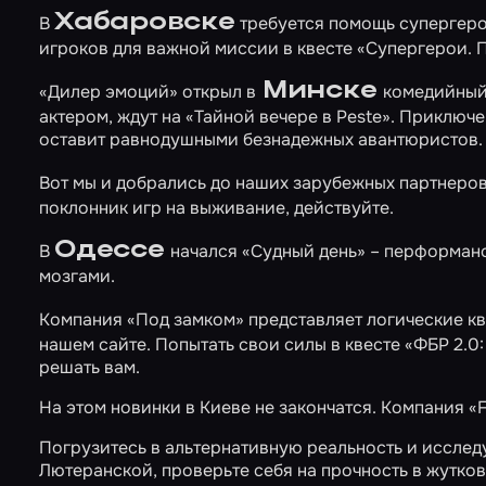
Хабаровске
В
требуется помощь супергеро
игроков для важной миссии в квесте
«Супергерои. 
Минске
«Дилер эмоций» открыл в
комедийный
актером, ждут на
«Тайной вечере в Peste»
. Приключе
оставит равнодушными безнадежных авантюристов.
Вот мы и добрались до наших зарубежных партнеров
поклонник игр на выживание, действуйте.
Одессе
В
начался
«Судный день»
– перформанс
мозгами.
Компания «Под замком» представляет логические к
нашем сайте. Попытать свои силы в квесте
«ФБР 2.0
решать вам.
На этом новинки в Киеве не закончатся. Компания «F
Погрузитесь в альтернативную реальность и иссле
Лютеранской
, проверьте себя на прочность в жутко