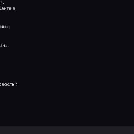
k»
,
анте в
ьмы»
,
ин»
.
овость