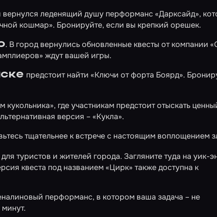
и вернулся леденящий душу перформанс
«Дарксайд»
, ко
чной кошмар». Бронируйте, если вы крепкий орешек.
о
. В город вернулись обновленные квесты от компании 
тамплиеров»
ждут вашей игры.
нске
предстоит найти
«Ключи от форта Боярд»
. Бронир
м кукольника»
, где участникам предстоит отыскать ценны
альтернативная версия –
«Кукла»
.
овьтесь тщательнее к встрече с настоящим воплощением з
для туристов и жителей города. Загляните туда на уик-э
ерсия квеста под названием
«Цирк»
также доступна к
еналиновый перформанс, в котором ваша задача – не
 минут.