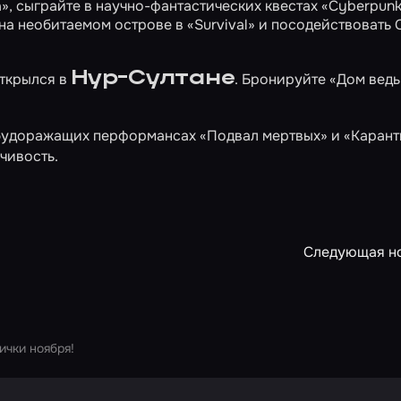
a»
, сыграйте в научно-фантастических квестах
«Cyberpun
 на необитаемом острове в
«Survival»
и посодействовать С
Нур-Султане
ткрылся в
. Бронируйте
«Дом вед
 будоражащих перформансах
«Подвал мертвых»
и
«Карант
чивость.
Следующая н
ички ноября!