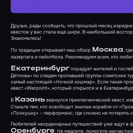
Друзья, рады сообщить, что прошлый месяц изрядно 
квестов у вас стала еще шире. В наибольший восто
Знакомьтесь!
Москва
По традиции открывает наш обзор
, г
лазертага и пейнтбола. Рекомендуем всем, кто люби
Екатеринбург
порадует жителей и госте
Дятлова»
по следам пропавшей группы советских ту
самый настоящий
«Ночной кошмар»
. Если такая пр
квест
«Warpoint»
, который открылся и в Екатеринбур
Казань
В
вернулся приключенческий квест, из
Станьте тем, кто освободит экипаж корабля от
«Прок
«Психушку»
– перформанс, где сложно не потерять с
Любителей неординарных путешествий уже ждут в ф
Оренбурге
. Не медлите, помогите несчастн