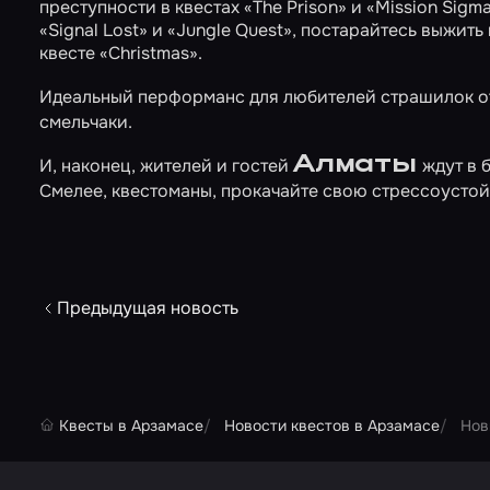
преступности в квестах
«The Prison»
и
«Mission Sigm
«Signal Lost»
и
«Jungle Quest»
, постарайтесь выжить
квесте
«Christmas»
.
Идеальный перформанс для любителей страшилок о
смельчаки.
Алматы
И, наконец, жителей и гостей
ждут в
Смелее, квестоманы, прокачайте свою стрессоустой
Предыдущая новость
Квесты в Арзамасе
Новости квестов в Арзамасе
Нов