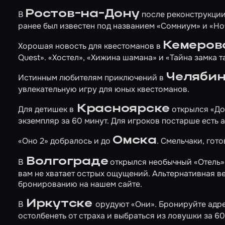
Ростов-на-Дону
В
после реконструкци
ранее был известен под названием «Сомниум» и «Но
Кемеров
Хорошая новость для квестоманов в
Quest».
«Хостел»
,
«Хижина шамана»
и
«Тайна замка 
Челяби
Истинным любителям приключений в
увлекательную игру для юных квестоманов.
Красноярске
Для детишек в
открылся
«До
экземпляр за 60 минут. Для игроков постарше есть 
Омска
«Оно 2»
добралось и до
. Смельчаки, гот
Волгограде
В
открылся необычный
«Отель»
вам не хватает острых ощущений. Альтернативная в
бронированию на нашем сайте.
Иркутске
В
орудуют
«Они»
. Бронируйте адр
остолбенеть от страха и выбраться из ловушки за 60