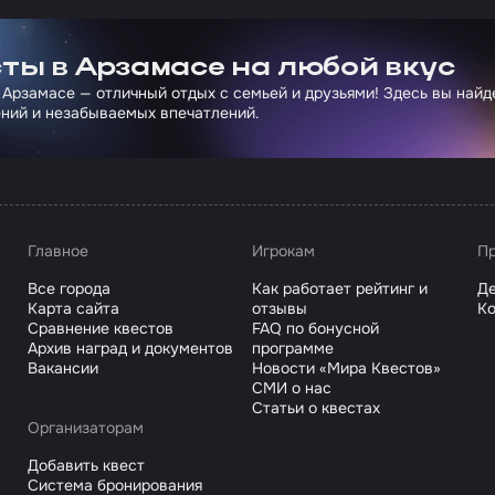
ртнера Сколково
ты в Арзамасе на любой вкус
 Арзамасе — отличный отдых с семьей и друзьями! Здесь вы най
ний и незабываемых впечатлений.
Главное
Игрокам
Пр
Все города
Как работает рейтинг и
Де
Карта сайта
отзывы
Ко
Сравнение квестов
FAQ по бонусной
Архив наград и документов
программе
Вакансии
Новости «Мира Квестов»
СМИ о нас
Статьи о квестах
Организаторам
Добавить квест
Система бронирования