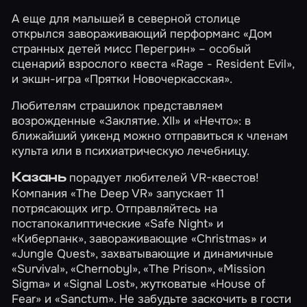
А еще для малышей в северной столице
открылся завораживающий перформанс
«Дом
странных детей мисс Перегрин»
– особый
сценарий взрослого квеста
«Rage - Resident Evil»
,
и экшн-игра
«Прятки Новочеркасская»
.
Любителям страшилок представляем
возрожденные
«Заклятие. XII»
и
«Нечто»
: в
ближайший уикенд можно отправиться к членам
культа или в психиатрическую лечебницу.
порадует любителей VR-квестов!
Казань
Компания «The Deep VR» запускает 11
потрясающих игр. Отправляйтесь на
постапокалиптические
«Safe Night»
и
«Киберпанк»
, завораживающие
«Christmas»
и
«Jungle Quest»
, захватывающие и динамичные
«Survival»
,
«Chernobyl»
,
«The Prison»
,
«Mission
Sigma»
и
«Signal Lost»
, жутковатые
«House of
Fear»
и
«Sanctum»
. Не забудьте заскочить в гости