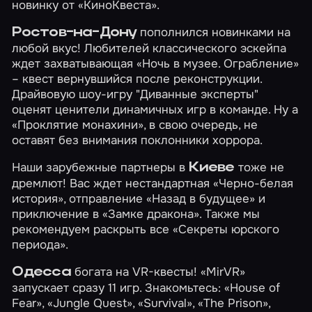
новинку от «КиноКвеста».
пополнился новинками на
Ростов-на-Дону
любой вкус! Любителей классического эскейпа
ждет захватывающая
«Ночь в музее. Ограбление»
– квест вернувшийся после реконструкции.
Драйвовую шоу-игру
"Диванные эксперты"
оценят ценители динамичных игр в команде. Ну а
«Проклятие монахини»
, в свою очередь, не
оставят без внимания поклонники хоррора.
Наши зарубежные партнеры в
тоже не
Киеве
дремлют! Вас ждет нестандартная
«Черно-белая
история»
, отправление
«Назад в будущее»
и
приключение в
«Замке дракона»
. Также мы
рекомендуем раскрыть все
«Секреты юрского
периода»
.
богата на VR-квесты! «MirVR»
Одесса
запускает сразу 11 игр. Знакомьтесь:
«House of
Fear»
,
«Jungle Quest»
,
«Survival»
,
«The Prison»
,