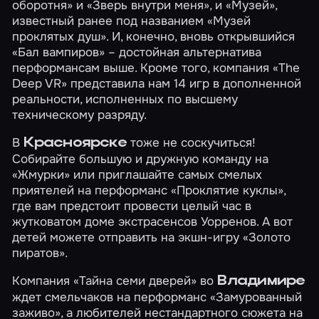
оборотня» и «Зверь внутри меня», и
«Музей»
,
известный ранее под названием «Музей
проклятых душ». И, конечно, вновь открывшийся
«Бал вампиров»
– достойная альтернатива
перформансам выше. Кроме того, компания
«The
Deep VR»
представила нам 14 игр в дополненной
реальности, исполненных по высшему
техническому разряду.
В
тоже не соскучиться!
Красноярске
Собирайте большую и дружную команду на
«Жмурки»
или приглашайте самых смелых
приятелей на перформанс
«Проклятие куклы»
,
где вам предстоит провести целый час в
жутковатом доме экстрасенсов Уорренов. А вот
детей можете отправить на экшн-игру
«Золото
пиратов»
.
Компания «Тайна семи дверей» во
Владимире
ждет смельчаков на перформанс
«Замурованный
заживо»
, а любителей нестандартного сюжета на