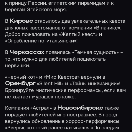
к
принцу Персии
, египетским
пирамидам
и к
берегам
Эгейского моря
.
В
открылось два увлекательных квеста
Кирове
для юных квестоманов от компании «В панике».
Добро пожаловать на
«Желтый квест»
и
«Ограбление по-итальянски»
!
В
появилась
«Темная сущность»
–
Черкассах
то, что нужно для любителей пощекотать
нервишки.
«Черный кот» и «Мир Квестов» вернули в
«Silent Hill»
и
«Тайны инквизиции»
!
Оренбург
Бронируйте мистические перформансы, если вам
не хватает мурашек по коже.
Компания «Астрал» в
также
Новосибирске
порадует любителей игр пострашнее. В город
вернулись обновленные хоррор-перформансы
«Зверь»
, который ранее назывался «По следам