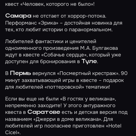
квест
«Человек, которого не было»
!
не отстает от хоррор-потока.
Самара
Перформанс
«Эрика»
– достойная новинка для
тех, кто любит истории о паранормальном.
Любителей фантастики и ценителей
одноименного произведения М.А. Булгакова
ждут в квесте
«Собачье сердце»
, который уже
доступен для бронирования в
.
Туле
В
вернулся
«Посмертный крестраж»
. 90
Пермь
минут захватывающей игры в квесте – подарок
для любителей «поттеровской» тематики!
Если вы еще не были
«В гостях у великана»
,
непременно заходите! У этого антуражного
квеста в
есть и детская версия под
Саратове
названием
«Джерри в доме великана»
. Для
любителей игр поопаснее приготовлен
«Hotel
Cicel»
.