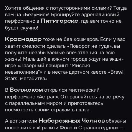
Хотите общения с потусторонними силами? Тогда
вам на
«Безумие»
! Бронируйте адреналиновый
перформанс в
, где вам точно не
Пятигорске
будет скучно!
тоже не без кошмаров. Если у вас
Краснодар
хватит смелости сделать
«Поворот не туда»
, вы
получите незабываемые впечатления на всю
жизнь! Малышей в южном городе ждут на экшн-
игре
«Лазерный лабиринт "Миссия
невыполнима"»
и в нестандартном квесте
«Brawl
Stars: мегабитва»
.
В
открылся мистический
Волжском
перформанс
«Астрал»
. Отправляйтесь на встречу
с параллельным миром и приготовьтесь
посмотреть своим страхам в глаза.
А вот жители
обязаны
Набережных Челнов
поспешить в
«Гравити Фолз и Странногеддон»
—