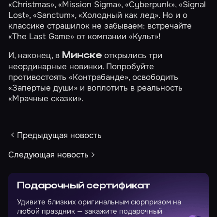
«Christmas»
,
«Mission Sigma»
,
«Cyberpunk»
,
«Signal
Lost»
,
«Sanctum»
,
«Холодный как лед»
. Но и о
классике страшилок не забываем: встречайте
«The Last Game»
от компании «Культ»!
И, наконец, в
открылись три
Минске
неординарные новинки. Попробуйте
противостоять
«Контрабанде»
, освободить
«Запертые души»
и воплотить в реальность
«Мрачные сказки»
.
Предыдущая новость
Следующая новость
Подарочный сертификат
Удивите близких оригинальным сюрпризом на
любой праздник — закажите подарочный