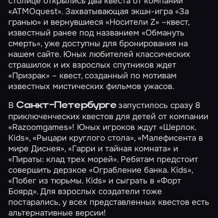
столице открылись два квеста от компании
«ATMOquest». Захватывающая экшн-игра
«За
гранью»
и вернувшиеся
«Носители Z»
–квест,
известный ранее под названием «Обмануть
смерть», уже доступны для бронирования на
нашем сайте. Юных любителей классических
страшилок и их взрослых спутников ждет
«Призрак»
– квест, созданный по мотивам
известных мистических фильмов ужасов.
В
запустилось сразу 8
Санкт-Петербурге
приключенческих квестов для детей от компании
«Razoomgames»! Юных игроков ждут
«Шерлок.
Kids»
,
«Рыцари круглого стола»
,
«Малефисента в
мире Диснея»
,
«Гарри и тайная комната»
и
«Пираты: клад трех морей»
. Ребятам предстоит
совершить дерзкое
«Ограбление банка. Kids»
,
«Побег из тюрьмы. Kids»
и сыграть в
«Форт
Боярд»
. Для взрослых создатели тоже
постарались, у всех представленных квестов есть
альтернативные версии!