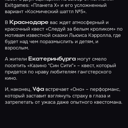
Exitgames:
«Планета Х»
и его усложненный
вариант
«Космический шаттл №5»
.
В
вас ждет атмосферный и
Краснодаре
красочный квест
«Следуй за белым кроликом»
по
мотивам известной сказки Льюиса Кэрролла, где
будет над чем поразмыслить и детям, и
взрослым.
А жители
могут смело
Екатеринбурга
посетить
«Казино "Син Сити"»
– квест, который
придется по нраву любителям гангстерского
кино.
И, наконец,
встречает
«Оно»
– перформанс,
Уфа
который заставит взглянуть страху в глаза и
затрепетать от ужаса даже опытного квестомана.