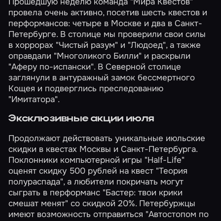
Прошедшую неделю команда "Мира Квестов"
провела очень активно, посетив шесть квестов и
перформансов: четыре в Москве и два в Санкт-
Петербурге. В столице мы проверили свои силы
в хоррорах
"Чистый разум"
и
"Людоед"
, а также
оправдали
"Многоликого Билли"
и раскрыли
"Аферу по-испански"
. В Северной столице
заглянули в антуражный
замок бессмертного
Кощея
и подверглись преследованию
"Имитатора"
.
Эксклюзивные акции июля
Продолжают действовать уникальные июльские
скидки в квестах Москвы и Санкт-Петербурга.
Поклонники компьютерной игры "Half-Life"
оценят скидку 500 рублей на квест
"Теория
полураспада"
, а любители покричать могут
сыграть в перформанс
"Бастер: твои крики
смешат менят"
со скидкой 20%. Петербуржцы
имеют возможность отправиться
"Автостопом по