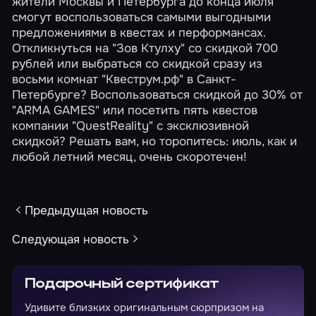
жители
Москвы
и
Петербурга
до конца июля
смогут воспользоваться самыми выгодными
предложениями в квестах и перформансах.
Откликнуться на
"Зов Ктулху"
со скидкой 700
рублей или выбраться со скидкой сразу из
восьми комнат
"Квеструм.рф" в Санкт-
Петербурге? Воспользоваться скидкой до 30% от
"ARMA GAMES"
или посетить пять квестов
компании
"QuestReality"
с эксклюзивной
скидкой? Решать вам, но торопитесь: июль, как и
любой летний месяц, очень скоротечен!
Предыдущая новость
Следующая новость
Подарочный сертификат
Удивите близких оригинальным сюрпризом на