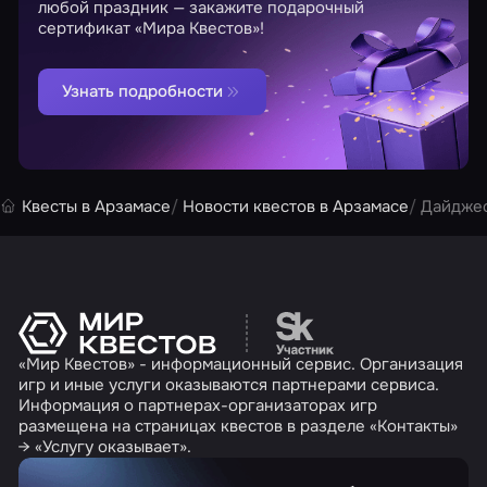
любой праздник — закажите подарочный
сертификат «Мира Квестов»!
Узнать подробности
Квесты в Арзамасе
Новости квестов в Арзамасе
Дайджес
Перейти на сайт партн
«Мир Квестов» - информационный сервис. Организация
игр и иные услуги оказываются партнерами сервиса.
Информация о партнерах-организаторах игр
размещена на страницах квестов в разделе «Контакты»
→ «Услугу оказывает».