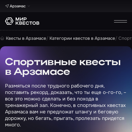
Арзамас
Квесты в Арзамасе
Категории квестов в Арзамасе
Спорт
Спортивные квесты
в Арзамасе
Размяться после трудного рабочего дня,
поставить рекорд, доказать, что ты еще о-го-го, –
все это можно сделать и без похода в
тренажерный зал. Конечно, в спортивных квестах
Арзамаса вам не предложат штангу и беговую
дорожку, но бегать, прыгать, пролезать придется
много.