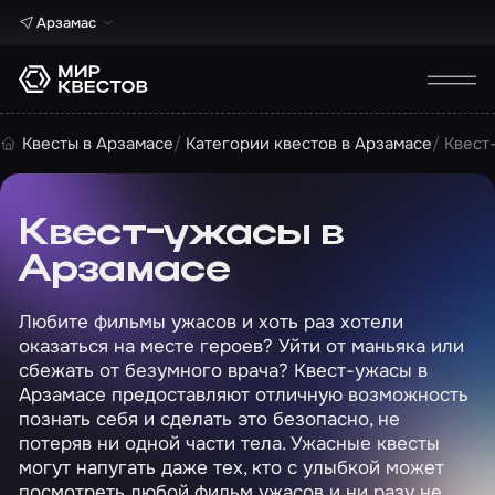
Арзамас
Квесты в Арзамасе
Категории квестов в Арзамасе
Квест
Квест-ужасы в
Арзамасе
Любите фильмы ужасов и хоть раз хотели
оказаться на месте героев? Уйти от маньяка или
сбежать от безумного врача? Квест-ужасы в
Арзамасе предоставляют отличную возможность
познать себя и сделать это безопасно, не
потеряв ни одной части тела. Ужасные квесты
могут напугать даже тех, кто с улыбкой может
посмотреть любой фильм ужасов и ни разу не