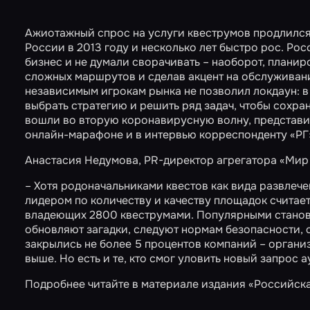
Ажиотажный спрос на услуги квеструмов продлился 
России в 2013 году и несколько лет быстро рос. Ро
бизнес и не думали сворачивать – наоборот, плани
сложных маршрутов и сделав акцент на обслуживани
независимым игрокам рынка не позволил локдаун: 
выбрать стратегию и решить ряд задач, чтобы сохран
вошли во вторую коронавирусную волну, представи
онлайн-марафоне и в интервью корреспонденту «РГ
Анастасия Недумова, PR-директор агрегатора «Мир
– Хотя родоначальниками квестов как вида развлеч
лидером по количеству и качеству площадок считае
владеющих 2800 квеструмами. Популярными становя
обновляют загадки, следуют нормам безопасности, 
закрылись не более 5 процентов компаний – организ
выше. Но есть и те, кто смог уловить новый запрос 
Подробнее читайте в материале издания
«Российска