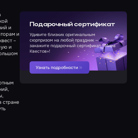
в
акой
Подарочный сертификат
ний и
аторам и
Удивите близких оригинальным
квест –
сюрпризом на любой праздник —
закажите подарочный сертификат «Мира
вую и
Квестов»!
большом
Узнать подробности
лютным
ний,
ы,
в стране
уть