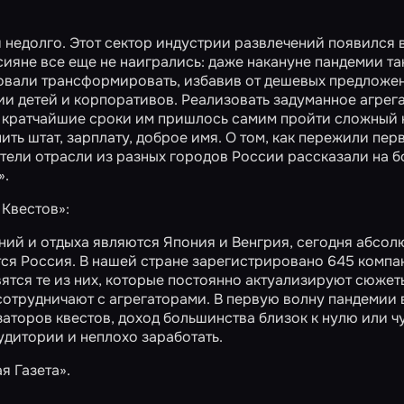
недолго. Этот сектор индустрии развлечений появился 
ссияне все еще не наигрались: даже накануне пандемии т
ровали трансформировать, избавив от дешевых предложе
и детей и корпоративов. Реализовать задуманное агрег
в кратчайшие сроки им пришлось самим пройти сложный 
ить штат, зарплату, доброе имя. О том, как пережили пер
тели отрасли из разных городов России рассказали на 
».
 Квестов»:
ений и отдыха являются Япония и Венгрия, сегодня абсо
тся Россия. В нашей стране зарегистрировано 645 компа
тся те из них, которые постоянно актуализируют сюжет
сотрудничают с агрегаторами. В первую волну пандемии 
аторов квестов, доход большинства близок к нулю или ч
аудитории и неплохо заработать.
я Газета»
.