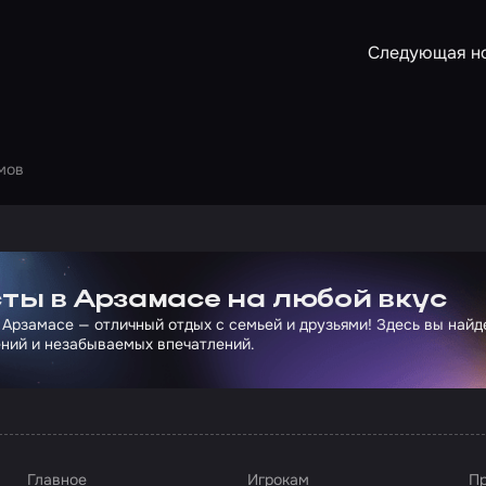
Следующая н
мов
ртнера Сколково
ты в Арзамасе на любой вкус
 Арзамасе — отличный отдых с семьей и друзьями! Здесь вы най
ний и незабываемых впечатлений.
Главное
Игрокам
Пр