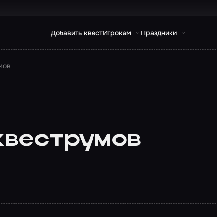
Добавить квест
Игрокам
Праздники
мов
квеструмов