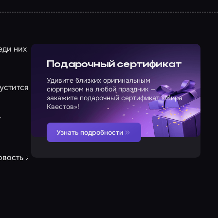
еди них
Подарочный сертификат
Удивите близких оригинальным
пустится
сюрпризом на любой праздник —
закажите подарочный сертификат «Мира
Квестов»!
.
Узнать подробности
овость