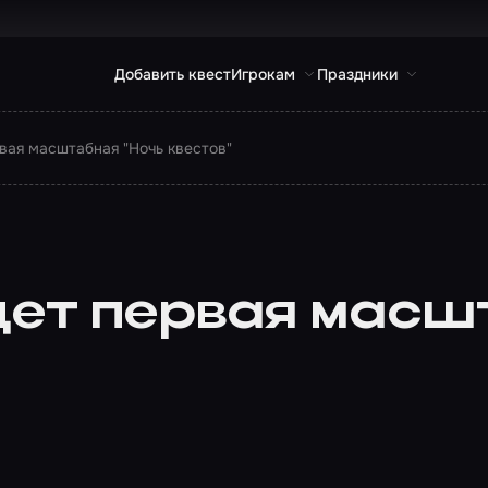
Добавить квест
Игрокам
Праздники
вая масштабная "Ночь квестов"
дет первая масш