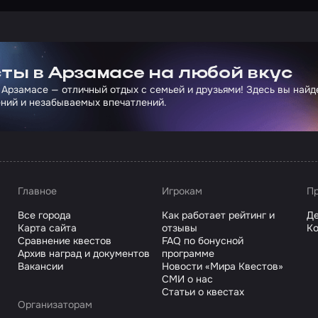
ртнера Сколково
ты в Арзамасе на любой вкус
 Арзамасе — отличный отдых с семьей и друзьями! Здесь вы най
ний и незабываемых впечатлений.
Главное
Игрокам
Пр
Все города
Как работает рейтинг и
Де
Карта сайта
отзывы
Ко
Сравнение квестов
FAQ по бонусной
Архив наград и документов
программе
Вакансии
Новости «Мира Квестов»
СМИ о нас
Статьи о квестах
Организаторам