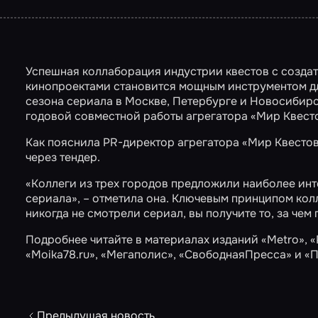
Успешная коллаборация индустрии квестов с создат
кинопроектами становится мощным инструментом для
сезона сериала в Москве, Петербурге и Новосибирс
годовой совместной работы агрегатора «Мир Квесто
Как пояснила PR-директор агрегатора «Мир Квесто
через тендер.
«Коллеги из трех городов предложили наиболее инт
сериала», – отметила она. Ключевым принципом кол
никогда не смотрели сериал, вы получите то, за чем
Подробнее читайте в материалах изданий
«Metro»
,
«
«Moika78.ru»
,
«Мегаполис»
,
«СвободнаяПресса»
и
«П
Предыдущая новость