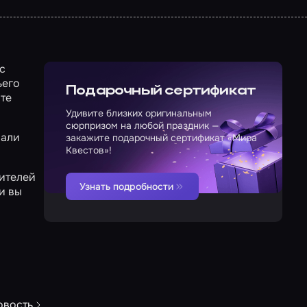
с
ьего
Подарочный сертификат
ате
Удивите близких оригинальным
сюрпризом на любой праздник —
рали
закажите подарочный сертификат «Мира
Квестов»!
бителей
Узнать подробности
и вы
овость