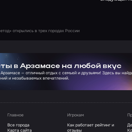
етод» открылись в трех городах России
ртнера Сколково
ты в Арзамасе на любой вкус
 Арзамасе — отличный отдых с семьей и друзьями! Здесь вы най
ний и незабываемых впечатлений.
Главное
Игрокам
Пр
Все города
Как работает рейтинг и
Де
Карта сайта
отзывы
Ко