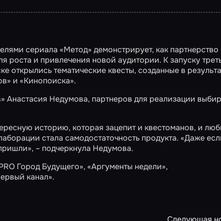
елями сериала «Метод» демонстрирует, как партнерство 
 роста и привлечения новой аудитории. К запуску трет
ке открылись тематические квесты, созданные в результ
в» и «Кинопоиска».
в» Анастасия Недумова, партнеров для реализации выби
ересную историю, которая зацепит и квестоманов, и лю
лаборации стала самодостаточность продукта. «Даже есл
 пришли», – подчеркнула Недумова.
PRO Город Будущего»
,
«Аргументы недели»
,
ервый канал»
.
Следующая н