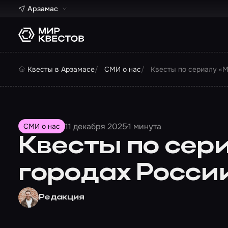
Арзамас
Квесты в Арзамасе
СМИ о нас
Квесты по сериалу «М
11 декабря 2025
1 минута
СМИ о нас
Квесты по сер
городах Росси
Редакция