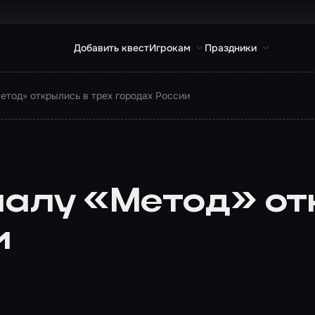
Добавить квест
Игрокам
Праздники
етод» открылись в трех городах России
иалу «Метод» от
и