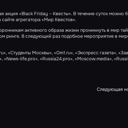
я акция «Black Friday – Квесты». В течение суток можно 
а сайте агрегатора «Мир Квестов».
сторонникам активного образа жизни проникнуть в мир тай
ном ринге. В следующий раз подобное мероприятие в мир
ru»
,
«Студенты Москвы»
,
«Om1.ru»
,
«Экспресс газета»
,
«Зав
»
,
«News-life.pro»
,
«Russia24.pro»
,
«Moscow.media»
,
«Russi
Следующая н
»