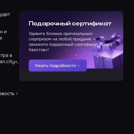
будет
Подарочный сертификат
н и
Удивите близких оригинальным
е
сюрпризом на любой праздник —
закажите подарочный сертификат «Мира
Квестов»!
тра в
an.city»
,
Узнать подробности
овость