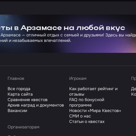
ртнера Сколково
ты в Арзамасе на любой вкус
 Арзамасе — отличный отдых с семьей и друзьями! Здесь вы най
ний и незабываемых впечатлений.
Главное
Игрокам
Пр
Все города
Как работает рейтинг и
Де
Карта сайта
отзывы
Ко
Сравнение квестов
FAQ по бонусной
Архив наград и документов
программе
Вакансии
Новости «Мира Квестов»
СМИ о нас
Статьи о квестах
Организаторам