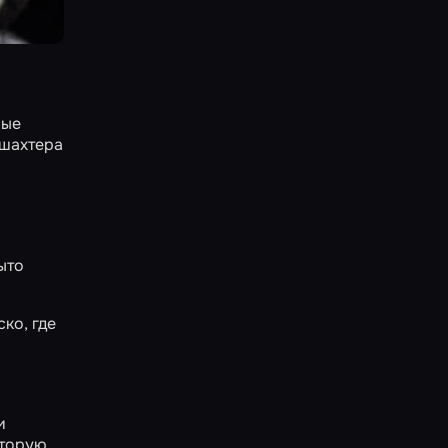
ные
 шахтера
ыто
ко, где
и
оторую