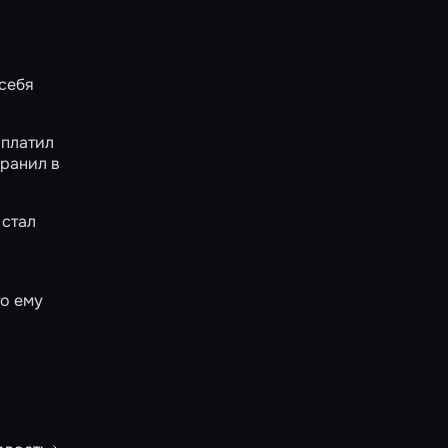
 себя
ыплатил
 ранил в
 стал
то ему