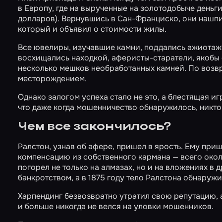
в Европу, где на вырученные на золотодобыче деньги
долларов). Вернувшись в Сан-Франциско, они нашпи
который и объявил о стоимости жилы.
Все ювелиры, изучавшие камни, поддались ажиотажу
восхищались находкой, аферисты-старатели, якобы
несколько мешков необработанных камней. По возв
месторождением.
Однако залогом успеха стало не это, а блестящая и
что даже когда мошенничество обнаружилось, никто н
Чем все закончилось?
Ралстон, узнав об афере, пришел в ярость. Ему при
компенсацию из собственного кармана — всего окол
погорел не только на алмазах, но и на вложениях в 
банкротством, а в 1875 году тело Ралстона обнаруж
Харпендинг безвозвратно утратил свою репутацию, 
и больше никогда не велся на уловки мошенников.