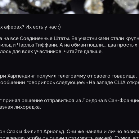
 аферах? Их есть у нас ;)
ла на все Соединенные Штаты. Ее участниками стали круп
шильд и Чарльз Тиффани. А на обман пошли… два простых
лось для всех участников, читайте дальше.
ери Харпендинг получил телеграмму от своего товарища,
 сообщении говорилось следующее: «На западе США откр
 принял решение отправиться из Лондона в Сан-Францис
азная лихорадка.
 Слэк и Филипп Арнольд. Они же наняли и лично возил
орождению, чтобы он оценил стоимость камней. Сумма, к