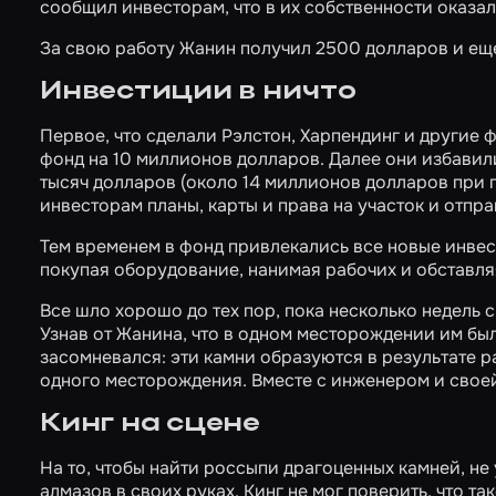
сообщил инвесторам, что в их собственности оказа
За свою работу Жанин получил 2500 долларов и еще
Инвестиции в ничто
Первое, что сделали Рэлстон, Харпендинг и другие
фонд на 10 миллионов долларов. Далее они избавили
тысяч долларов (около 14 миллионов долларов при 
инвесторам планы, карты и права на участок и отпр
Тем временем в фонд привлекались все новые инвес
покупая оборудование, нанимая рабочих и обставл
Все шло хорошо до тех пор, пока несколько недель 
Узнав от Жанина, что в одном месторождении им был
засомневался: эти камни образуются в результате р
одного месторождения. Вместе с инженером и своей 
Кинг на сцене
На то, чтобы найти россыпи драгоценных камней, не
алмазов в своих руках, Кинг не мог поверить, что т