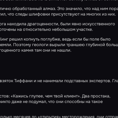
ично обработанный алмаз. Это значило, что над ним пор
ил, что следы шлифовки присутствуют на многих из них.
лога находила драгоценности, были явно искусственного
оточены на относительно небольшом участке.
Кинг решил копнуть поглубже, ведь если бы поле было
 земли. Поэтому геологи вырыли траншею глубиной больш
гоценного камня там они не нашли.
 взяток Тиффани и не нанимали подставных экспертов. Г
в: «Кажись глупее, чем твой клиент». Два простака,
икто даже не подумал, что они способны на такое
сколько месяцев до «открытия» месторождения, они отпр