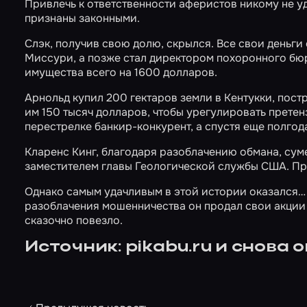
Привлечь к ответственности аферистов никому не у
признаны законными.
Слэк, получив свою долю, скрылся. Все свои деньги 
Миссури, а позже стал директором похоронного бюр
имущества всего на 1600 долларов.
Арнольд купил 200 гектаров земли в Кентукки, пост
им 150 тысяч долларов, чтобы урегулировать претенз
перестрелке банкир-конкурент, а спустя еще полгода
Кларенс Кинг, благодаря разоблачению обмана, суме
заместителем главы Геологической службы США. Про
Однако самым удачливым в этой истории оказался… 
разоблачения мошенничества он продал свои акции 
сказочно повезло.
Источник:
pikabu.ru
и снова
о