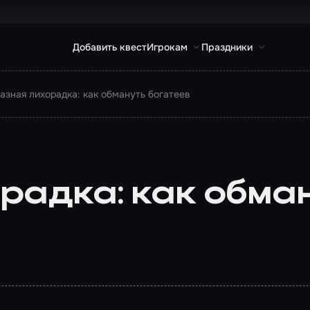
Добавить квест
Игрокам
Праздники
азная лихорадка: как обмануть богатеев
радка: как обма