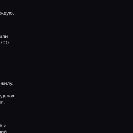
аждую.
дали
 700
,
 жилу.
еделах
ил.
в и
ний.