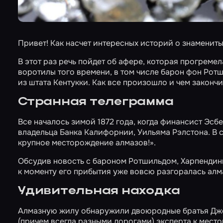
Привет! Как насчет интересных историй о знаменитых
В этот раз речь пойдет об афере, которая прогреме
воротилы того времени, в том числе барон фон Рот
из штата Кентукки. Как все произошло и чем закончи
Странная телеграмма
Все началось зимой 1872 года, когда финансист Эсб
владельца Банка Калифорнии, Уильяма Рэлстона. В
крупное месторождение алмазов!».
Обсудив новость с бароном Ротшильдом, Харпендинг
к моменту его прибытия уже вовсю разгоралась алм
Удивительная находка
Алмазную жилу обнаружили двоюродные братья Джон
(причем всегда разными дорогами) эксперта к мест