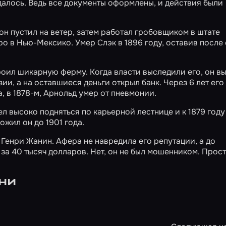
далось. Ведь все документы оформлены, и действия были
он пустил на ветер, затем работал гробовщиком в штате
о в Нью-Мексико. Умер Слэк в 1896 году, оставив после
роил шикарную ферму. Когда власти выследили его, он в
ии, а на оставшиеся деньги открыл банк. Через 6 лет его
, в 1878-м, Арнольд умер от пневмонии.
л высоко подняться по карьерной лестнице и к 1879 году
жил он до 1901 года.
Генри Жанин. Афера не навредила его репутации, а до
за 40 тысяч долларов. Нет, он не был мошенником. Прос
ни