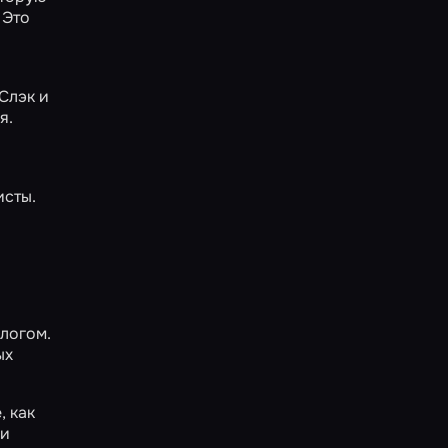
 Это
Слэк и
я.
исты.
логом.
ых
, как
 и