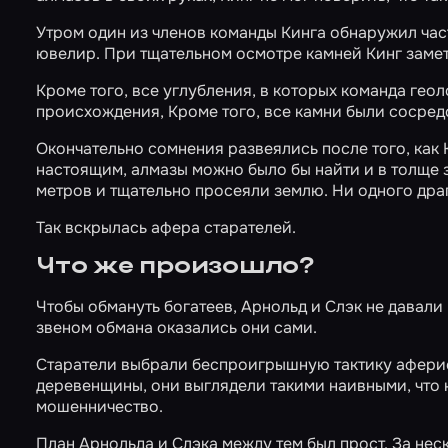
Утром один из членов команды Кинга обнаружил част
ювелир. При тщательном осмотре камней Кинг замет
Кроме того, все углубления, в которых команда гео
происхождения, Кроме того, все камни были сосред
Окончательно сомнения развеялись после того, как 
настоящим, алмазы можно было бы найти и в толще
метров и тщательно просеяли землю. Ни одного дра
Так вскрылась афера старателей.
Что же произошло?
Чтобы обмануть богатеев, Арнольд и Слэк не давали
звеном обмана оказались они сами.
Старатели выбрали беспроигрышную тактику аферисто
деревенщины, они выглядели такими наивными, что н
мошенничество.
План Арнольда и Слэка между тем был прост. За не