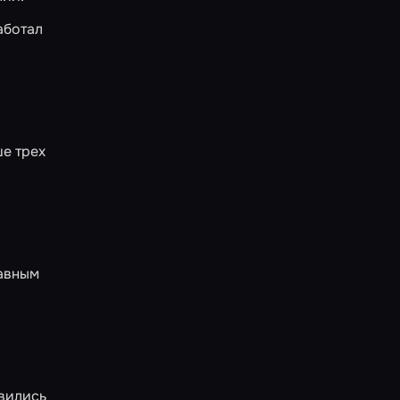
аботал
е трех
лавным
авились