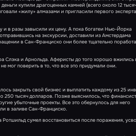
 деньги купили драгоценных камней (всего около 12 тыся
говали «жилу» алмазами и пригласили первого эксперта
 и в разы завысили их цену. А пока богатеи Нью-Йорка
 отправившись на экскурсии, доставили из Амстердама
ращении в Сан-Франциско они более тщательно поработа
гра Слэка и Арнольда. Аферисты до того хорошо вжились 
е мог поверить в то, что все это придумали они.
шлось закрыть свой бизнес и выплатить каждому из 25 ин
о 250 тысяч долларов. Позже выяснилось, что финансис
другие убыточные проекты. Все это обернулось для него
или в заливе Сан-Франциско.
а Ротшильд сумел восстановиться после поражения, усв