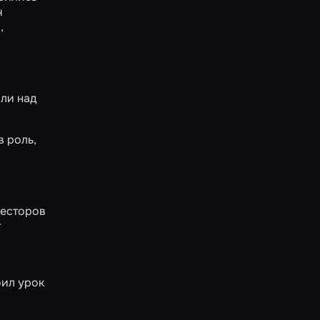
ч
,
ли над
в роль,
весторов
т
оил урок