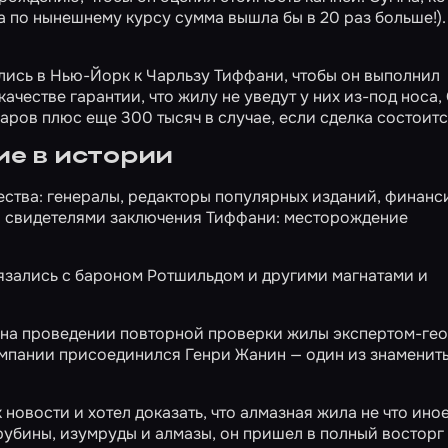
а по нынешнему курсу сумма вышла бы в 20 раз больше!).
лись в Нью-Йорк к Чарльзу Тиффани, чтобы он выполнил
честве гарантии, что жилу не уведут у них из-под носа, 
ров плюс еще 300 тысяч в случае, если сделка состоитс
е в истории
ства: генералы, редакторы популярных изданий, финанс
ли свидетелями заключения Тиффани: месторождение
вязались с бароном Ротшильдом и другими магнатами и
и на проведении повторной проверки жилы экспертом-гео
компании присоединился Генри Жанин — один из знаменит
новости и хотел доказать, что алмазная жила не что иное
рубины, изумруды и алмазы, он пришел в полный восторг