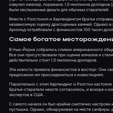
озвучил ювелир, поражала: 1,5 миллиона долларов (
были неслыханные деньги для обычных старателей.
Вместе с Рэлстоном и Харпендингом братья отправи
независимую оценку драгоценных камней. Однако в ка
Арнольд потребовали с финансистов 100 тысяч долла
Самое богатое месторождени
В Нью-Йорке собрались сливки американского обще
Все они присутствовали при оценке алмазов и ста
действительно стоит 1,5 миллиона долларов.
Эта новость привела финансистов в восторг. Они с
предложили им присоединиться к инвестициям.
Параллельно с этим Харпендинг и Рэлстон настоял
Братья-старатели нехотя согласились, и вскоре к 
экспертов в США.
С самого начала он был крайне скептично настроен к 
пустышка. Однако, обнаруживая на месте сапфиры, 