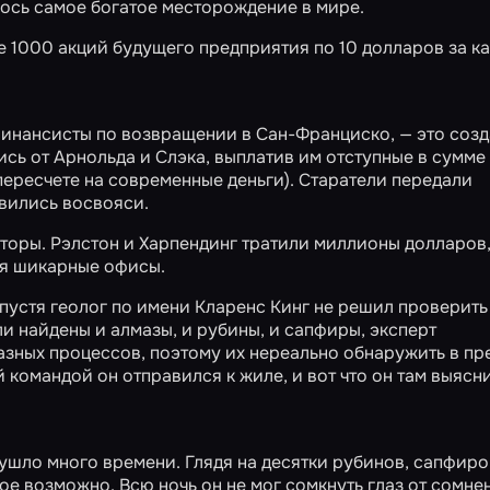
лось самое богатое месторождение в мире.
 1000 акций будущего предприятия по 10 долларов за к
 финансисты по возвращении в Сан-Франциско, — это соз
сь от Арнольда и Слэка, выплатив им отступные в сумме
пересчете на современные деньги). Старатели передали
авились восвояси.
торы. Рэлстон и Харпендинг тратили миллионы долларов
яя шикарные офисы.
спустя геолог по имени Кларенс Кинг не решил проверить
и найдены и алмазы, и рубины, и сапфиры, эксперт
азных процессов, поэтому их нереально обнаружить в пр
командой он отправился к жиле, и вот что он там выясн
 ушло много времени. Глядя на десятки рубинов, сапфиро
акое возможно. Всю ночь он не мог сомкнуть глаз от сомне