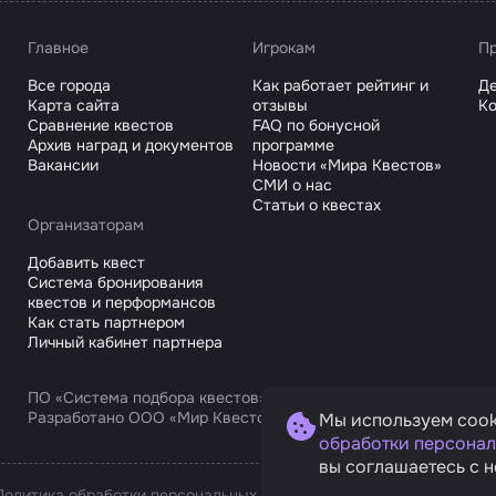
Главное
Игрокам
Пр
Все города
Как работает рейтинг и
Де
Карта сайта
отзывы
Ко
Сравнение квестов
FAQ по бонусной
Архив наград и документов
программе
Вакансии
Новости «Мира Квестов»
СМИ о нас
Статьи о квестах
Организаторам
Добавить квест
Система бронирования
квестов и перформансов
Как стать партнером
Личный кабинет партнера
ПО «Система подбора квестов»
Разработано ООО «Мир Квестов С», ИНН 9725168751
Мы используем cook
обработки персонал
вы соглашаетесь с н
Политика обработки персональных данных
Условия оплаты и возв