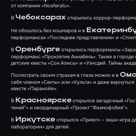
от компании «Nosferatu».
Чебоксарах
В
открылись хоррор-перформ
Екатеринбу
Не обошлось без кошмаров и в
перформансах
«Последнее представление»
и
«Сплит
Оренбурге
В
открылись перформансы
«Зара
перформанс
«Проклятие Аннабель»
. Также в город
детские квесты
«Сон Алисы»
и
«Уэнсдей. Тайны акад
Омс
Посмотреть своим страхам в глаза можно и в
себя членом
«Секты»
или
«Культа»
и даже
вернуться
квесте
«Паранойя»
.
Красноярске
В
открылся загадочный
«Гос
теней"»
и неординарный
«Проект "Фазмофобия"»
.
Иркутске
В
открылся
«Приют»
– экшн-игра д
лаборатории»
для детей.