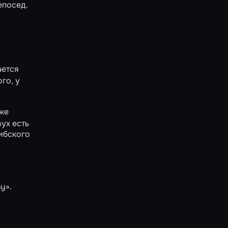
епосед.
ается
ого, у
уже
вух есть
ибского
ny»
.