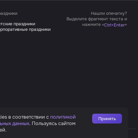
аздники
Нашли опечатку?
Выделите фрагмент текста и
тские праздники
нажмите «
»
Ctrl
+
Enter
рпоративные праздники
ies в соответствии с
политикой
Принять
ьных данных
. Пользуясь сайтом
ей.
Affarts
рата
Дизайн