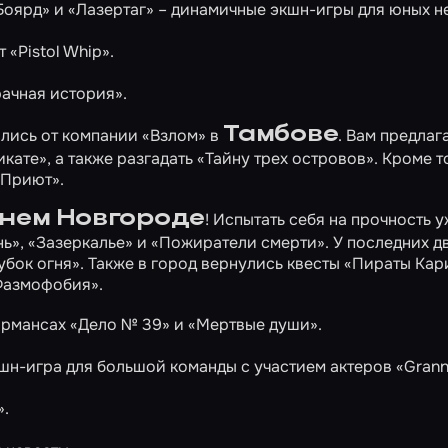
Боярд»
и
«Лазертаг»
– динамичные экшн-игры для юных н
ст
«Pistol Whip»
.
рачная история»
.
Тамбове
ылись от компании «Взлом» в
. Вам предлаг
икате»
, а также разгадать
«Тайну трех островов»
. Кроме т
«Приют»
.
нем Новгороде
! Испытать себя на прочность 
нь»
,
«Зазеркалье»
и
«Пожиратели смерти»
. У последних д
убок огня»
. Также в город вернулись квесты
«Пираты Кар
Фазмофобия»
.
ормансах
«Дело № 39»
и
«Мертвые души»
.
шн-игра для большой команды с участием актеров
«Gran
»
.