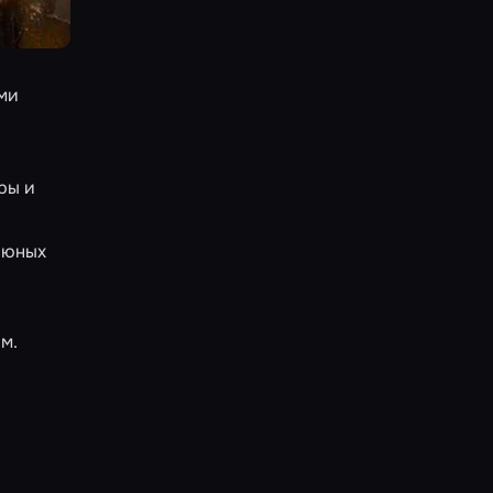
ми
ры и
 юных
м.