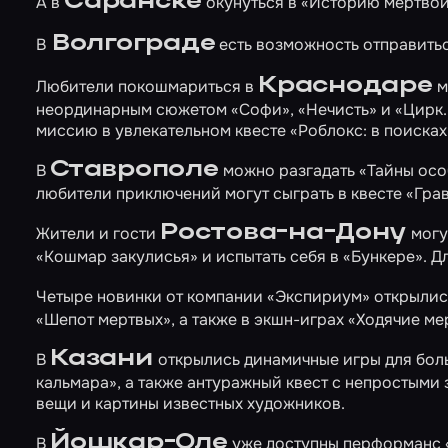
Саранске
А в
окунуться в
«Историю мертвой
Волгограде
В
есть возможность отправить
Краснодаре
Любители покошмариться в
м
неординарным сюжетом
«Софи»
,
«Нечисть»
и
«Цирк.
миссию в увлекательном квесте
«Роблокс: в поиска
Ставрополе
В
можно разгадать
«Тайны осо
любители приключений могут сыграть в квесте
«Гра
Ростова-на-Дону
Жители и гости
могу
«Кошмар закулисья»
и испытать себя в
«Бункере»
. 
Четыре новинки от компании «Экспириум» открылис
«Шепот мертвых»
, а также в экшн-играх
«Ходячие ме
Казани
В
открылись динамичные игры для бо
кальмара»
, а также антуражный квест с непростыми
вещи и картины известных художников.
Йошкар-Оле
В
уже доступны перформанс