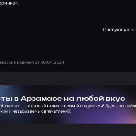
еринка»
.
Следующая н
ельские новинки от 30.04.2024
ртнера Сколково
ты в Арзамасе на любой вкус
 Арзамасе — отличный отдых с семьей и друзьями! Здесь вы най
ний и незабываемых впечатлений.