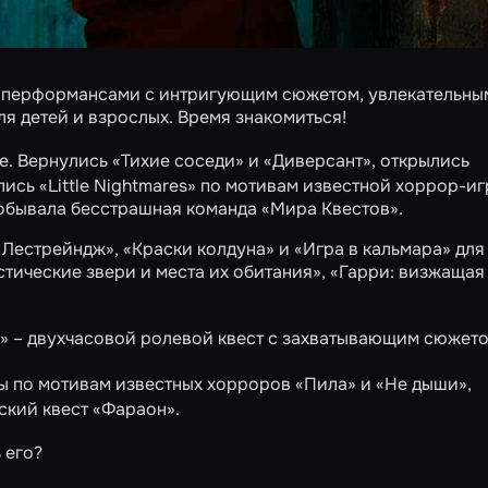
и перформансами с интригующим сюжетом, увлекательны
я детей и взрослых. Время знакомиться!
е. Вернулись
«Тихие соседи»
и
«Диверсант»
, открылись
ились
«Little Nightmares»
по мотивам известной хоррор-иг
побывала бесстрашная
команда «Мира Квестов»
.
 Лестрейндж»
,
«Краски колдуна»
и
«Игра в кальмара»
для
тические звери и места их обитания»
,
«Гарри: визжащая
»
– двухчасовой ролевой квест с захватывающим сюжето
 по мотивам известных хорроров
«Пила»
и
«Не дыши»
,
ский квест
«Фараон»
.
 его?