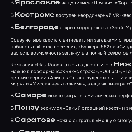
Ярославле
В
запустились
«Прятки»
,
«Форт 
Костроме
В
доступен неординарный VR-кве
Белгороде
В
открыт хоррор-квест
«Злой. М
Сразу четыре квеста с витиеватыми загадками откр
побывать в
«Петле времени»
,
«Бункере 882»
и
«Синд
вас есть возможность заглянуть в полный секретов
Ниж
Компания «Play Room» открыла десять игр в
можно в перформансах
«Вкус страха»
,
«Outlast»
,
«Те
детские версии
«Алиса в Стране чудес»
и
«Гарри и к
моря»
и
«Миссия невыполнима»
, а еще экшн-игра
«
Самаре
В
можно сыграть в мистических перф
Пензу
В
вернулся
«Самый страшный квест»
и эк
Саратове
В
можно сыграть в
«Ночную смену