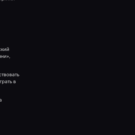
ский
нни»
,
ствовать
грать в
а