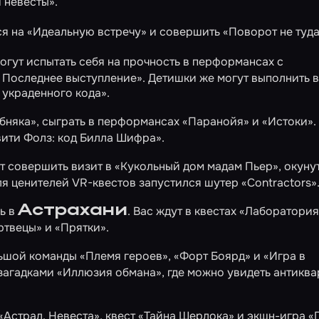
 невесты»
.
ся на
«Идеальную встречу»
и совершить
«Поворот не туд
огут испытать себя на прочность в перформансах с
 Последнее выступление»
. Детишки же могут выполнить
х украденного кода»
.
бняка»
, сыграть в перформансах
«Паранойя»
и
«Истоки»
вити Фолз: код Билла Шифра»
.
т совершить визит в
«Кукольный дом мадам Пьер»
, окуну
Для ценителей VR-квестов запустился шутер
«Contractors»
Астрахани
ь в
. Вас ждут в квестах
«Лаборатория
ртвецы»
и
«Прятки»
.
льшой команды
«Племя героев»
,
«Форт Боярд»
и
«Игра в
 загадками
«Иллюзия обмана»
, где можно увидеть антикв
«Астрал. Невеста»
, квест
«Тайна Шерлока»
и экшн-игра
«