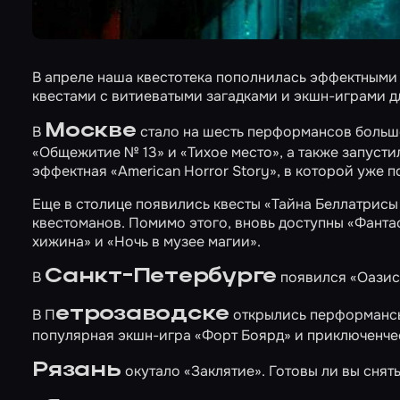
В апреле наша квестотека пополнилась эффектным
квестами с витиеватыми загадками и экшн-играми дл
Москве
В
стало на шесть перформансов больш
«Общежитие № 13»
и
«Тихое место»
, а также запуст
эффектная
«American Horror Story»
, в которой уже 
Еще в столице появились квесты
«Тайна Беллатрисы
квестоманов. Помимо этого, вновь доступны
«Фантас
хижина»
и
«Ночь в музее магии»
.
Санкт-Петербурге
В
появился
«Оазис
етрозаводске
В П
открылись перформансы
популярная экшн-игра
«Форт Боярд»
и приключенче
Рязань
окутало
«Заклятие»
. Готовы ли вы снять