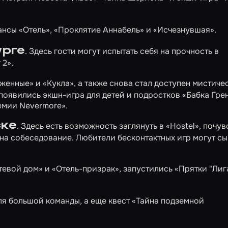
ансы
«Отель»
,
«Проклятие Аннабель»
и
«Исчезнувшая»
.
рге
. Здесь гости могут испытать себя на прочность в
 2»
.
женные»
и
«Кукла»
, а также снова стал доступен мистиче
е появились экшн-игра для детей и подростков
«Бабка Гре
емии Nevermore»
.
ке
. Здесь есть возможность заглянуть в
«Hostel»
, почув
 на собеседование
. Любители бесконтактных игр могут сы
тевой дом»
и
«Отель-призрак»
, запустились
«Прятки "Лиг
ля большой команды, а еще квест
«Тайна подземной