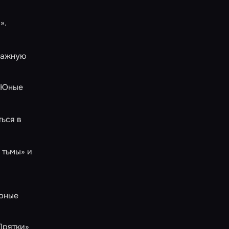
а»
.
 важную
. Юные
ться в
.
 тьмы»
и
арные
Прятки»