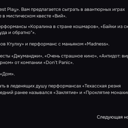
st Play». Вам предлагается сыграть в авантюрных играх
же в мистическом квесте
«Вий»
.
 перформансы
«Коралина в стране кошмаров»
,
«Байки из с
уда и обратно"»
.
ов Ктулху»
и перформанс с маньяком
«Madness»
.
весты
«Джуманджи»
,
«Очень страшное кино»
,
«Антидот: ви
ерном»
от компании «Don’t Panic».
й
«Дом»
.
ать в леденящих душу перформансах
«Техасская резня
ледний ранее назывался «Заклятие» и «Проклятие монахи
Следующая н