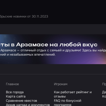
брьские новинки от 30.11.2023
ртнера Сколково
ты в Арзамасе на любой вкус
 Арзамасе — отличный отдых с семьей и друзьями! Здесь вы най
ний и незабываемых впечатлений.
Главное
Игрокам
Пр
Все города
Как работает рейтинг и
Де
Карта сайта
отзывы
Ко
Сравнение квестов
FAQ по бонусной
Архив наград и документов
программе