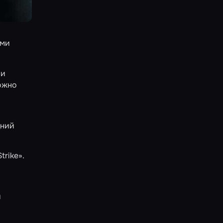
ими
ии
можно
дний
trike»
.
и