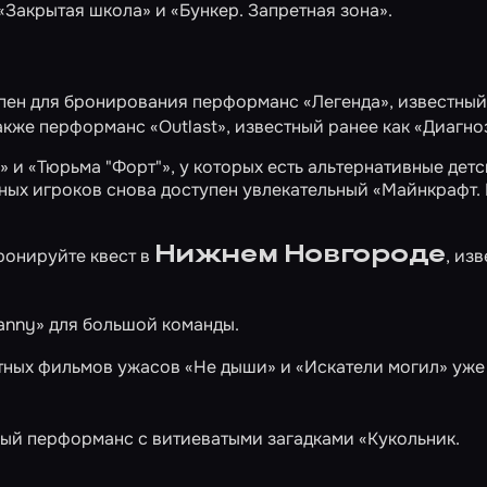
«Закрытая школа»
и
«Бункер. Запретная зона»
.
тупен для бронирования перформанс
«Легенда»
, известны
 также перформанс
«Outlast»
, известный ранее как «Диагно
»
и
«Тюрьма "Форт"»
, у которых есть альтернативные дет
юных игроков снова доступен увлекательный
«Майнкрафт. 
Нижнем Новгороде
бронируйте квест в
, из
anny»
для большой команды.
тных фильмов ужасов
«Не дыши»
и
«Искатели могил»
уже
ый перформанс с витиеватыми загадками
«Кукольник.