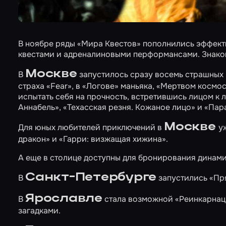
В ноябре ряды «Мира Квестов» пополнились эффек
квестами и адреналиновыми перформансами. Знако
Москве
В
запустилось сразу восемь страшных 
страха
«Fear»
, в
«Логове»
маньяка, «Мертвом космос
испытать себя на прочность, встретившись лицом к
Аннабель»
,
«Техасская резня. Кожаное лицо»
и
«Пар
Москве
Для юных любителей приключений в
у
дракон»
и
«Гарри: визжащая хижина»
.
А еще в столице доступны для бронирования динам
Санкт-Петербурге
В
запустились
«Пр
Ярославле
В
стала возможной
«Реинкарнац
загадками.