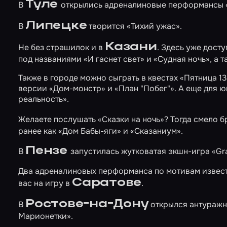
Туле
В
открылись адреналиновые перформансы
Липецке
В
творится
«Тихий ужас»
.
Казани
Не без страшилок и в
. Здесь уже дос
под названиями «И гаснет свет» и «Судная ночь», а
Также в городе можно сыграть в квестах
«Пятница 13
версии
«Дом-монстр»
и
«План "Побег"»
. А еще для 
реальность»
.
Желаете послушать
«Сказки на ночь»
? Тогда смело 
ранее как «Дом Бабы-яги» и «Сказаниум».
Пензе
В
запустилась жутковатая экшн-игра
«Gr
Два адреналиновых перформанса по мотивам извес
Саратове
вас на игру в
.
Ростове-на-Дону
В
открылся антуражн
Марионетки»
.