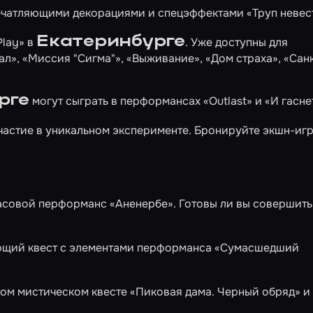
ечатляющими декорациями и спецэффектами
«Труп невес
Екатеринбурге
Play» в
. Уже доступны для
ал»
,
«Миссия "Сигма"»
,
«Выживание»
,
«Дом страха»
,
«Сан
рге
могут сыграть в перформансах
«Outlast»
и
«И гасне
частие в уникальном эксперименте. Бронируйте экшн-иг
асовой перформанс
«Аненербе»
. Готовы ли вы совершить
ющий квест с элементами перформанса
«Сумасшедший
вом мистическом квесте
«Пиковая дама. Черный обряд»
и