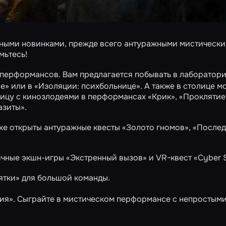
тными новинками, прежде всего антуражными мистическ
мьтесь!
перформансов. Вам предлагается побывать в лаборатор
е» или в
«Изоляции: психбольнице»
. А также в столице 
 лицу с кинозлодеями в перформансах
«Крик»
,
«Проклятие
азиты»
.
же открыты антуражные квесты
«Золото гномов»
,
«После
ичные экшн-игры
«Экстренный вызов»
и VR-квест
«Cyber S
ятки»
для большой команды.
ия»
. Сыграйте в мистическом перформансе с непростым