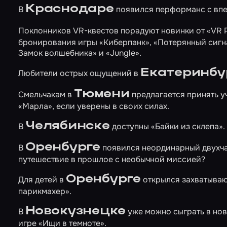
Краснодаре
В
появился перформанс с вп
Поклонников VR-квестов порадуют новинки от «VR 
бронирования игры
«Киберпанк»
,
«Потерянный сигн
Замок волшебника»
и
«Jungle»
.
Екатеринбу
Любители острых ощущений в
Тюмени
Смельчакам в
предлагается принять у
«Марла»
, если уверены в своих силах.
Челябинске
В
доступны
«Байки из склепа»
.
Оренбурге
В
появился неординарный двухч
путешествие в прошлое с необычной миссией?
Оренбурге
Для детей в
открылся захватыва
парикмахер»
.
Новокузнецке
В
уже можно сыграть в но
игре
«Ищи в темноте»
.