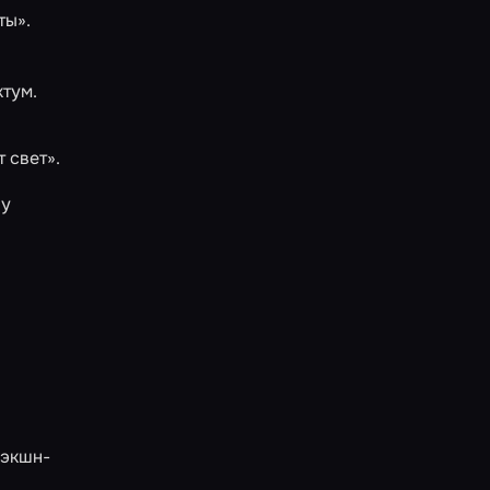
ты»
.
ктум.
т свет»
.
ру
 экшн-