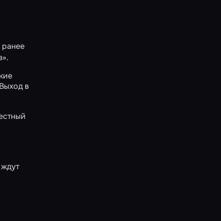
й ранее
з».
ские
Выход в
вестный
 ждут