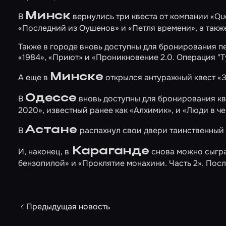
Минск
В
вернулись три квеста от компании «Que
«Последний из Оушенов»
и
«Петля времени»
, а так
Также в городе вновь доступны для бронирования
«1984»
,
«Приют»
и
«Проникновение 2.0. Операция "Т
Минске
А еще в
открылся антуражный квест
«З
Одессе
В
вновь доступны для бронирования к
2020»
, известный ранее как «Алхимик», и
«Люди в ч
Астане
В
распахнул свои двери таинственны
Караганде
И, наконец, в
снова можно сыгр
бензопилой»
и
«Проклятие монахини. Часть 2»
. Пос
Предыдущая новость