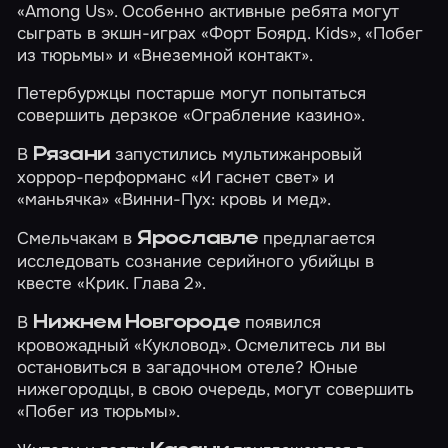
«Among Us»
. Особенно активные ребята могут
сыграть в экшн-играх
«Форт Боярд. Kids»
,
«Побег
из тюрьмы»
и
«Внеземной контакт»
.
Петербуржцы постарше могут попытаться
совершить дерзкое
«Ограбление казино»
.
В
запустились мультижанровый
Рязани
хоррор-перформанс
«И гаснет свет»
и
«маньячка»
«Винни-Пух: кровь и мед»
.
Смельчакам в
предлагается
Ярославле
исследовать сознание серийного убийцы в
квесте
«Крик. Глава 2»
.
В
появился
Нижнем Новгороде
кровожадный
«Кукловод»
. Осмелитесь ли вы
остановиться в загадочном отеле? Юные
нижегородцы, в свою очередь, могут совершить
«Побег из тюрьмы»
.