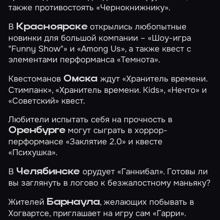
также противостоять
«Чернокнижнику»
.
В
открылись любопытные
Красноярске
новинки для большой компании –
«Шоу-игра
"Funny Show"»
и
«Among Us»
, а также квест с
элементами перформанса
«Темнота»
.
Квестоманов
ждут
«Хранитель времени.
Омска
Стимпанк»
,
«Хранитель времени. Kids»
,
«Нечто»
и
«Советский»
квест.
Любители испытать себя на прочность в
могут сыграть в хоррор-
Оренбурге
перформансе
«Заклятие 2.0»
и квесте
«Психушка»
.
В
орудует
«Ганнибал»
. Готовы ли
Челябинске
вы заглянуть в логово к безжалостному маньяку?
Жителей
, желающих побывать в
Барнаула
Хогвартсе, приглашает на игру сам
«Гарри»
.