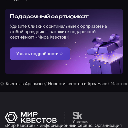
Подарочный сертификат
Удивите близких оригинальным сюрпризом на
любой праздник — закажите подарочный
сертификат «Мира Квестов»!
Узнать подробности
Квесты в Арзамасе
Новости квестов в Арзамасе
Мартовс
Перейти на сайт партн
«Мир Квестов» - информационный сервис. Организация