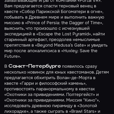
захватывающие игры от компании «Portal VR».
Вам предлагается спасти терновый венец в
квесте
«Собор Парижской Богоматери в огне»
,
побывать в Древнем мире и выполнить важную
миссию в
«Prince of Persia: the Dagger of Time»
,
выяснить, что произошло с исчезнувшей
экспедицией в
«Escape the Lost Pyramid»
, найти
старинный артефакт, преодолев немыслимые
препятствия в
«Beyond Medusa’s Gate»
и увидеть
мир после апокалипсиса в
«Huxley: Save the
Future»
.
В
появилось сразу
Санкт-Петербурге
несколько новинок для юных квестоманов. Детям
предлагается обхитрить Волан-де-Морта в
квесте
«Гарри и философский камень»
,
противостоять паранормальному в квестах
«Охотники за привидениями. Полтергейст»
и
«Охотники за привидениями. Миссия "Кино"»
,
исследовать древнюю пирамиду в
«Золотой
лихорадке»
, а также сыграть в
«Brawl Stars»
и