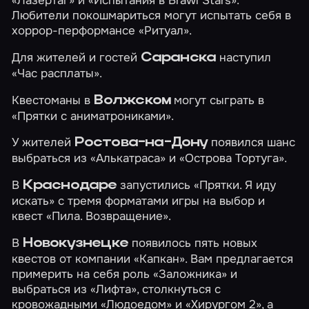
Любители покошмариться могут испытать себя в
хоррор-перформансе
«Ритуал»
.
Для жителей и гостей
наступил
Саранска
«Час расплаты»
.
Квестоманы в
могут сыграть в
Волжском
«Прятки с аниматрониками»
.
У жителей
появился шанс
Ростова-на-Дону
выбраться из
«Алькатраса»
и
«Острова Тортуга»
.
В
запустились
«Прятки. Я иду
Краснодаре
искать»
с тремя форматами игры на выбор и
квест
«Пила. Возвращение»
.
В
появилось пять новых
Новокузнецке
квестов от компании «Капкан». Вам предлагается
примерить на себя роль
«Заложника»
и
выбраться из
«Лифта»
, столкнуться с
кровожадными
«Людоедом»
и
«Хирургом 2»
, а