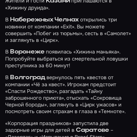
Жители и гости
приглашаются в
Казани
«Хижину друида»
.
В
открылись три
Набережных Челнах
новинки от компании «Exit». Вы можете
совершить
«Побег из тюрьмы»
, сесть в
«Самолет»
и заглянуть в
«Цирк»
.
В
появилась
«Хижина маньяка»
.
Воронеже
Попробуйте выбраться из смертельной ловушки
преступника за 60 минут!
В
вернулось пять квестов от
Волгоград
компании «Чё за квест». Игрокам предстоит
«Спасти Рождество»
, разгадать
«Тайну
заброшенного приюта»
, отыскать
«Сокровища
Черной бороды»
, заглянуть в
«Цирк ужасов»
и
посмотреть своим страхам в глаза в
«Темноте»
.
«Корпорация праздников» запустила две
задорные игры для детей в
–
Саратове
«Лазертаг»
и
«Испытания в Brawl Stars»
.