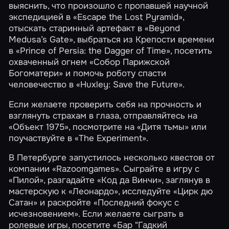
выяснить, что произошло с пропавшей научной
экспедицией в
«Escape the Lost Pyramid»
,
отыскать старинный артефакт в
«Beyond
Medusa’s Gate»
, выбраться из Крепости времени
в
«Prince of Persia: the Dagger of Time»
, посетить
охваченный огнем
«Собор Парижской
Богоматери»
и помочь роботу спасти
человечество в
«Huxley: Save the Future»
.
Если желаете проверить себя на прочность и
взглянуть страхам в глаза, отправляйтесь на
«Объект 1975»
, посмотрите на
«Дитя тьмы»
или
поучаствуйте в
«The Experiment»
.
В Петербурге запустилось несколько квестов от
компании «Razoomgames». Сыграйте в игру с
«Пилой»
, разгадайте
«Код да Винчи»
, заглянув в
мастерскую к
«Леонардо»
, исследуйте
«Цирк дю
Сатан»
и раскройте
«Последний фокус с
исчезновением»
. Если желаете сыграть в
ролевые игры, посетите
«Бар "Гадкий