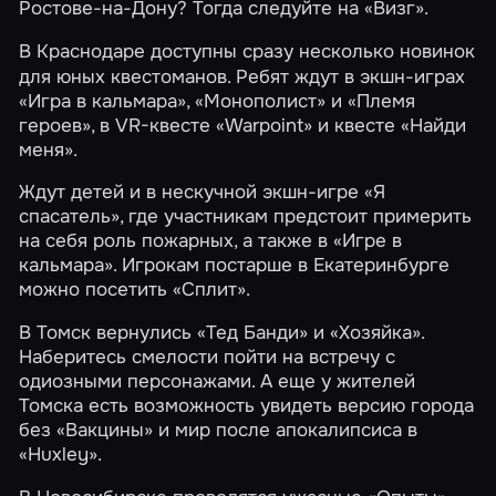
Ростове-на-Дону? Тогда следуйте на
«Визг»
.
В Краснодаре
доступны сразу несколько новинок
для юных квестоманов. Ребят ждут в экшн-играх
«Игра в кальмара»
,
«Монополист»
и
«Племя
героев»
, в VR-квесте
«Warpoint»
и квесте
«Найди
меня»
.
Ждут детей и в нескучной экшн-игре
«Я
спасатель»
, где участникам предстоит примерить
на себя роль пожарных, а также в
«Игре в
кальмара»
. Игрокам постарше в Екатеринбурге
можно посетить
«Сплит»
.
В Томск вернулись
«Тед Банди»
и
«Хозяйка»
.
Наберитесь смелости пойти на встречу с
одиозными персонажами. А еще у жителей
Томска есть возможность увидеть версию города
без
«Вакцины»
и мир после апокалипсиса в
«Huxley»
.