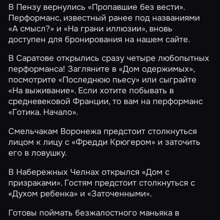
В Пензу вернулись
«Пропавшие без вести»
.
Перформанс, известный ранее под названиями
«А смысл?» и «На грани иллюзии», вновь
доступен для бронирования на нашем сайте.
В Саратове открылись сразу четыре любопытных
перформанса! Загляните в
«Дом одержимых»
,
посмотрите
«Последнюю пьесу»
или сыграйте
«На выживание»
. Если хотите побывать в
средневековой Франции, то вам на перформанс
«Готика. Начало»
.
Смельчакам Воронежа предстоит столкнуться
лицом к лицу с
«Фредди Крюгером»
и заточить
его в ловушку.
В Набережных Челнах открылся
«Дом с
призраками»
. Гостям предстоит столкнуться с
«Духом ребенка»
и
«Заточенными»
.
Готовы поймать безжалостного маньяка в