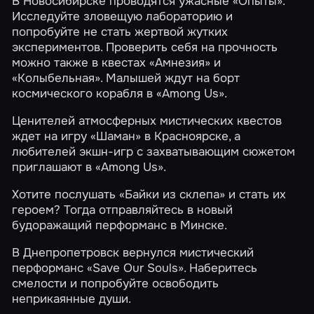
В Новосибирске проводятся ужасные
«Опыты»
.
Исследуйте зловещую лабораторию и
попробуйте не стать жертвой жутких
экспериментов. Проверить себя на прочность
можно также в квестах
«Амнезия»
и
«Колыбельная»
. Малышей ждут на борт
космического корабля в
«Among Us»
.
Ценителей атмосферных мистических квестов
ждет на игру
«Шаман»
в Красноярске, а
любителей экшн-игр с захватывающим сюжетом
приглашают в
«Among Us»
.
Хотите послушать
«Байки из склепа»
и стать их
героем? Тогда отправляйтесь в новый
будоражащий перформанс в Минске.
В Днепропетровск вернулся мистический
перформанс
«Save Our Souls»
. Наберитесь
смелости и попробуйте освободить
неприкаянные души.