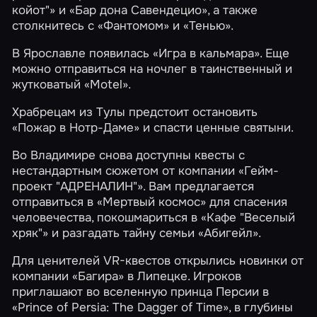
койот"»
и
«Бар дона Савендецио»
, а также
столкнитесь с
«Фантомом»
и
«Тенью»
.
В Ярославле появилась «Игра в кальмара». Еще
можно отправиться на ночлег в таинственный и
жутковатый
«Motel»
.
Храбрецам из Тулы предстоит остановить
«Пожар в Нотр-Даме»
и спасти ценные святыни.
Во Владимире снова доступны квесты с
нестандартным сюжетом от компании «Гейм-
проект "АДРЕНАЛИН"». Вам предлагается
отправиться в
«Мертвый космос»
для спасения
человечества, покошмариться в
«Кафе "Веселый
хряк"»
и разгадать тайну семьи
«Абигейл»
.
Для ценителей VR-квестов открылись новинки от
компании «Багира» в Липецке. Игроков
приглашают во вселенную принца Персии в
«Prince of Persia: The Dagger of Time»
, в глубины