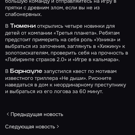
большую команду и отправляйтесь на игру в
прятки с древним злом, если вы не из
слабонервных.
В
открылись четыре новинки для
Тюмени
детей от компании «Третья планета». Ребятам
предстоит примерить на себя роль
«Узника»
и
выбраться из заточения, заглянуть в
«Хижину»
к
золотоискателям, проверить себя на прочность в
«Лабиринте страхов 2.0»
и
«Игре в кальмара»
.
В
запустился квест по мотивам
Барнауле
известного триллера
«Не дыши»
. Рискните
наведаться в дом к неординарному преступнику
и выбраться из его логова за 60 минут.
Предыдущая новость
Следующая новость