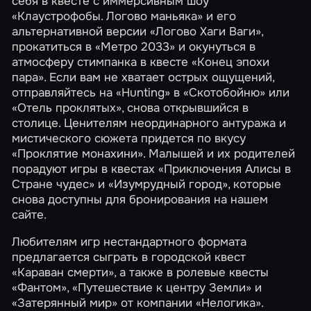
себя в квесте с иммерсивным шоу
«Клаустрофобы. Логово маньяка»
и его
альтернативной версии
«Логово Хаги Ваги»
,
прокатиться в
«Метро 2033»
и окунуться в
атмосферу стимпанка в квесте
«Конец эпохи
пара»
. Если вам не хватает острых ощущений,
отправляйтесь на
«Hunting»
в
«Скотобойню»
или
«Отель проклятых»
, снова открывшийся в
столице. Ценителям неординарного антуража и
мистического сюжета придется по вкусу
«Проклятие монахини»
. Малышей и их родителей
порадуют игры в квестах
«Приключения Алисы в
Стране чудес»
и
«Изумрудный город»
, которые
снова доступны для бронирования на нашем
сайте.
Любителям игр нестандартного формата
предлагается сыграть в городской квест
«Караван смерти»
, а также в ролевые квесты
«Фантом»
,
«Путешествие к центру Земли»
и
«Затерянный мир»
от компании «Нелогика».