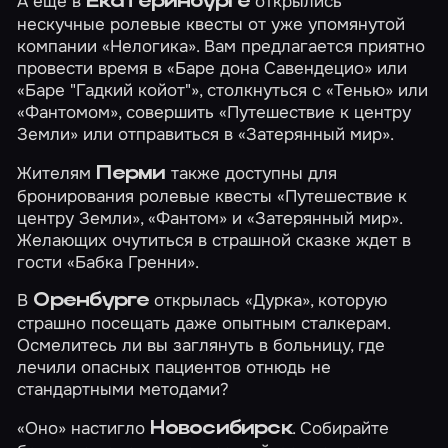
А еще в
открылись
Екатеринбурге
нескучные ролевые квесты от уже упомянутой
компании «Нелогика». Вам предлагается приятно
провести время в
«Баре дона Савендецио»
или
«Баре "Гадкий койот"»
, столкнуться с
«Тенью»
или
«Фантомом»
, совершить
«Путешествие к центру
Земли»
или отправиться в
«Затерянный мир»
.
Жителям
также доступны для
Перми
бронирования ролевые квесты
«Путешествие к
центру Земли»
,
«Фантом»
и
«Затерянный мир»
.
Желающих очутиться в страшной сказке ждет в
гости
«Бабка Гренни»
.
В
открылась
«Дурка»
, которую
Оренбурге
страшно посещать даже опытным сталкерам.
Осмелитесь ли вы заглянуть в больницу, где
лечили опасных пациентов отнюдь не
стандартными методами?
«Оно»
настигло
. Собирайте
Новосибирск