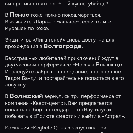
вы противостоять злобной кукле-убийце?
В
тоже можно покошмариться.
Пензе
Вызывайте
«Паранормальное»
, если хотите
мурашек по коже.
Экшн-игра
«Лига теней»
снова доступна для
прохождения в
.
Волгограде
Бесстрашных любителей приключений ждут в
двухчасовом перформансе
«Морг»
в
.
Вологде
Исследуйте заброшенное здание, построенное
Тедом Банди, и постарайтесь не попасться в его
ловушку.
В
вернулись три перформанса от
Волжский
компании «Квест-центр». Вам предлагается
попасть на борт легендарного
«Наутилуса»
,
побывать в
«Приюте смерти»
и выйти в
«Астрал»
.
Компания «Keyhole Quest» запустила три