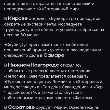
предлагается отправиться в таинственный и
непредсказуемый
«Затерянный мир»
.
В
открылся
«Бункер»
, где проводятся
Кирове
секретные эксперименты. Исследуете
труднодоступный объект и успейте выбраться из
него за 60 минут.
«Скуби-Ду»
приглашает юных любителей
приключений принять участие в расследовании
очередного дела в
.
Самаре
В
открылись
Нижнем Новгороде
любопытные ролевые квесты от компании
«Нелогика». Вам предлагается совершить
«Путешествие к центру Земли»
и в
«Затерянный
мир»
, заглянуть в
«Бар дона Савендецио»
и
«Бар
"Гадкий койот"»
, а также столкнуться с
собственными страхами в квесте
«Фантом»
.
В
орудует
«Чаки»
. Осмелитесь ли
Саратове