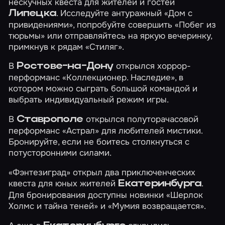
нескучных квеста для жителей и гостей
. Исследуйте антуражный
«Дом с
Липецка
привидениями»
, попробуйте совершить
«Побег из
тюрьмы»
или отправляйтесь на яркую вечеринку,
примкнув к рядам
«Стиляг»
.
В
открылся хоррор-
Ростове-на-Дону
перформанс
«Коллекционер. Наследие»
, в
котором можно сыграть большой командой и
выбрать индивидуальный режим игры.
В
открылся полуторачасовой
Ставрополе
перформанс
«Астрал»
для любителей мистики.
Бронируйте, если не боитесь столкнуться с
потусторонними силами.
«Фэнтезиград» открыл два приключенческих
квеста для юных жителей
.
Екатеринбурга
Для бронирования доступны новинки
«Шерлок
Холмс и тайна теней»
и
«Мумия возвращается»
.