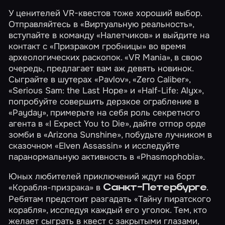
У ценителей VR-квестов тоже хороший выбор.
Отправляйтесь в
«Виртуальную реальность»
,
вступайте в команду
«Налетчиков»
и выйдите на
контакт с
«Призраком гробницы»
во время
археологических раскопок. «VR Mania», в свою
очередь, предлагает вам аж девять новинок.
Сыграйте в шутерах
«Pavlov»
,
«Zero Caliber»
,
«Serious Sam: the Last Hope»
и
«Half-Life: Alyx»
,
попробуйте совершить дерзкое ограбление в
«Payday»
, примерьте на себя роль секретного
агента в
«I Expect You to Die»
, дайте отпор орде
зомби в
«Arizona Sunshine»
, побудьте лучником в
сказочном
«Elven Assassin»
и исследуйте
паранормальную активность в
«Phasmophobia»
.
Юных любителей приключений ждут на борт
«Корабля-призрака»
в
.
Санкт-Петербурге
Ребятам предстоит разгадать
«Тайну пиратского
корабля»
, исследуя каждый его уголок. Тем, кто
желает сыграть в квест с закрытыми глазами,