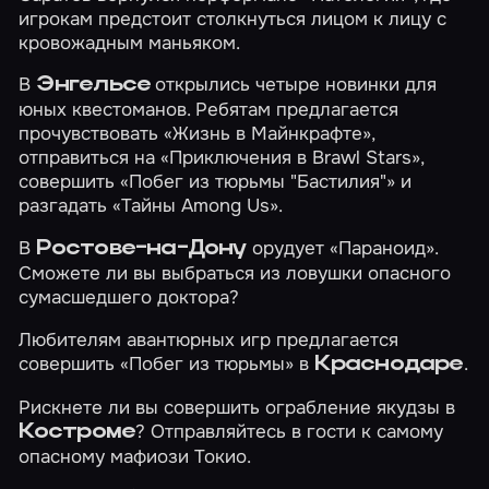
игрокам предстоит столкнуться лицом к лицу с
кровожадным маньяком.
В
открылись четыре новинки для
Энгельсе
юных квестоманов. Ребятам предлагается
прочувствовать
«Жизнь в Майнкрафте»
,
отправиться на
«Приключения в Brawl Stars»
,
совершить
«Побег из тюрьмы "Бастилия"»
и
разгадать
«Тайны Among Us»
.
В
орудует
«Параноид»
.
Ростове-на-Дону
Сможете ли вы выбраться из ловушки опасного
сумасшедшего доктора?
Любителям авантюрных игр предлагается
совершить
«Побег из тюрьмы»
в
.
Краснодаре
Рискнете ли вы совершить
ограбление якудзы
в
? Отправляйтесь в гости к самому
Костроме
опасному мафиози Токио.