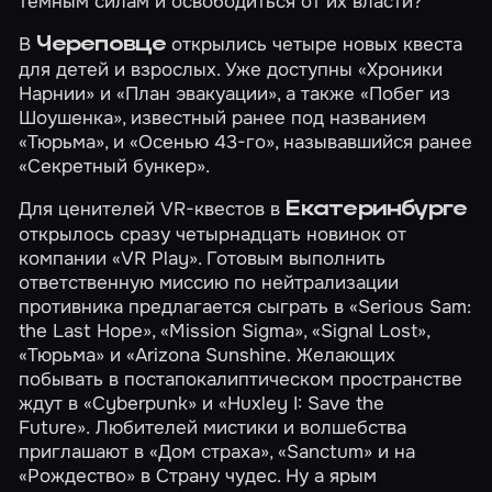
темным силам и освободиться от их власти?
В
открылись четыре новых квеста
Череповце
для детей и взрослых. Уже доступны
«Хроники
Нарнии»
и
«План эвакуации»
, а также
«Побег из
Шоушенка»
, известный ранее под названием
«Тюрьма», и
«Осенью 43-го»
, называвшийся ранее
«Секретный бункер».
Для ценителей VR-квестов в
Екатеринбурге
открылось сразу четырнадцать новинок от
компании «VR Play». Готовым выполнить
ответственную миссию по нейтрализации
противника предлагается сыграть в
«Serious Sam:
the Last Hope»
,
«Mission Sigma»
,
«Signal Lost»
,
«Тюрьма»
и
«Arizona Sunshine
. Желающих
побывать в постапокалиптическом пространстве
ждут в
«Cyberpunk»
и
«Huxley I: Save the
Future»
. Любителей мистики и волшебства
приглашают в
«Дом страха»
,
«Sanctum»
и на
«Рождество»
в
Страну чудес
. Ну а ярым