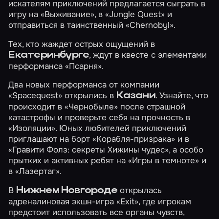
искателям приключений предлагается сыграть в
игру на
«Выживание»
, в
«Jungle Quest»
и
отправиться в таинственный
«Chernobyl»
.
Тех, кто жаждет острых ощущений в
, ждут в квесте с элементами
Екатеринбурге
перформанса
«Псарня»
.
Два новых перформанса от компании
«Spacequest» открылись в
. Узнайте, что
Казани
происходит в
«Чернобыле»
после страшной
катастрофы и проверьте себя на прочность в
«Изоляции»
. Юных любителей приключений
приглашают на борт
«Корабля-призрака»
и в
«Гравити Фолз: секреты Хижины чудес»
, а особо
прытких и активных ребят на
«Игры в темноте»
и
в
«Лазертаг»
.
В
открылась
Нижнем Новгороде
адреналиновая экшн-игра
«Exit»
, где игрокам
предстоит использовать все органы чувств,