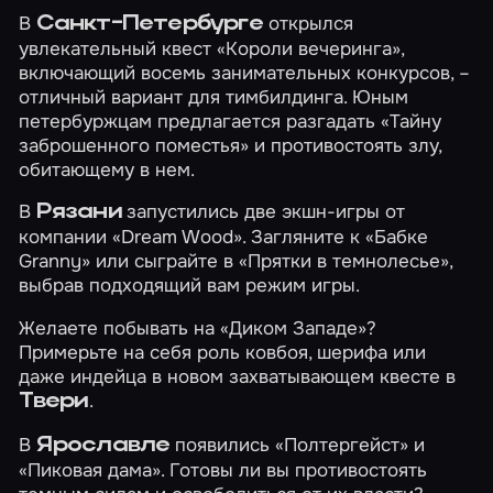
В
открылся
Санкт-Петербурге
увлекательный квест
«Короли вечеринга»
,
включающий восемь занимательных конкурсов, –
отличный вариант для тимбилдинга. Юным
петербуржцам предлагается разгадать
«Тайну
заброшенного поместья»
и противостоять злу,
обитающему в нем.
В
запустились две экшн-игры от
Рязани
компании «Dream Wood». Загляните к
«Бабке
Granny»
или сыграйте в
«Прятки в темнолесье»
,
выбрав подходящий вам режим игры.
Желаете побывать на
«Диком Западе»
?
Примерьте на себя роль ковбоя, шерифа или
даже индейца в новом захватывающем квесте в
.
Твери
В
появились
«Полтергейст»
и
Ярославле
«Пиковая дама»
. Готовы ли вы противостоять