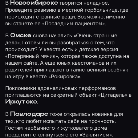
В
творится неладное.
Новосибирске
Проведите ревизию в местной горбольнице, где
происходят странные вещи. Возможно, именно
вы станете ее
«Последним пациентом»
.
В
снова начались
«Очень странные
Омске
дела»
. Готовы ли вы разобраться с тем, что
происходит? У квеста есть и детская версия
«Потерянный мячик»
, которая также доступна на
нашем сайте. А еще юных квестоманов и их
родителей приглашают в таинственный особняк
на игру в квесте
«Рокировка»
.
Поклонники адреналиновых перформансов
приглашаются на секретный объект
«Цитадель»
в
.
Иркутске
В
тоже открылась новинка для
Павлодаре
тех, кто любит испытать себя на прочность.
Гостям необычного и жутковатого дома
предстоит столкнуться с его
«Заклятием»
.