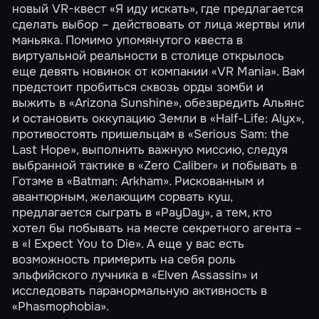
новый VR-квест
«Я иду искать»
, где предлагается
сделать выбор – действовать от лица жертвы или
маньяка. Помимо упомянутого квеста в
виртуальной реальности в столице открылось
еще девять новинок от компании «VR Mania». Вам
предстоит пробиться сквозь орды зомби и
выжить в
«Arizona Sunshine»
, обезвредить Альянс
и остановить оккупацию Земли в
«Half-Life: Alyx»
,
противостоять пришельцам в
«Serious Sam: the
Last Hope»
, выполнить важную миссию, следуя
выбранной тактике в
«Zero Caliber»
и побывать в
Готэме в
«Batman: Arkham»
. Рискованным и
авантюрным, желающим сорвать куш,
предлагается сыграть в
«PayDay»
, а тем, кто
хотел бы побывать на месте секретного агента –
в
«I Expect You to Die»
. А еще у вас есть
возможность примерить на себя роль
эльфийского лучника в
«Elven Assassin»
и
исследовать паранормальную активность в
«Phasmophobia»
.