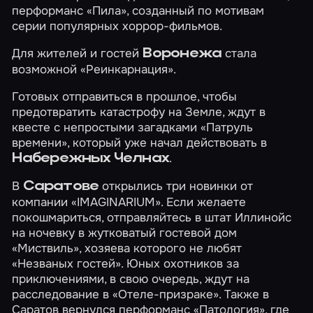
перформанс
«Пила»
, созданный по мотивам
серии популярных хоррор-фильмов.
Для жителей и гостей
стала
Воронежа
возможной
«Реинкарнация»
.
Готовых отправиться в прошлое, чтобы
предотвратить катастрофу на Земле, ждут в
квесте с непростыми загадками
«Патруль
времени»
, который уже начал действовать в
.
Набережных Челнах
В
открылись три новинки от
Саратове
компании «IMAGINARIUM». Если желаете
покошмариться, отправляйтесь в штат Иллинойс
на ночевку в жутковатый гостевой дом
«Миствиль»
, хозяева которого не любят
«Незваных гостей»
. Юных охотников за
приключениями, в свою очередь, ждут на
расследование в
«Отеле-призраке»
. Также в
Саратов вернулся перформанс
«Патология»
, где