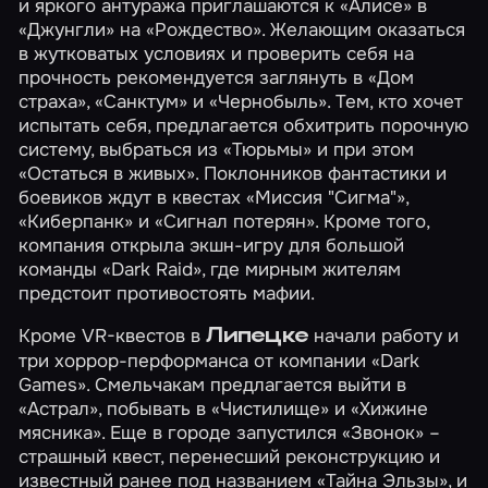
и яркого антуража приглашаются к
«Алисе»
в
«Джунгли»
на
«Рождество»
. Желающим оказаться
в жутковатых условиях и проверить себя на
прочность рекомендуется заглянуть в
«Дом
страха»
,
«Санктум»
и
«Чернобыль»
. Тем, кто хочет
испытать себя, предлагается обхитрить порочную
систему, выбраться из
«Тюрьмы»
и при этом
«Остаться в живых»
. Поклонников фантастики и
боевиков ждут в квестах
«Миссия "Сигма"»
,
«Киберпанк»
и
«Сигнал потерян»
. Кроме того,
компания открыла экшн-игру для большой
команды
«Dark Raid»
, где мирным жителям
предстоит противостоять мафии.
Кроме VR-квестов в
начали работу и
Липецке
три хоррор-перформанса от компании «Dark
Games». Смельчакам предлагается выйти в
«Астрал»
, побывать в
«Чистилище»
и
«Хижине
мясника»
. Еще в городе запустился
«Звонок»
–
страшный квест, перенесший реконструкцию и
известный ранее под названием «Тайна Эльзы», и