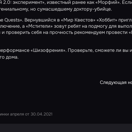
 2.0: эксперимент»
, известный ранее как «Морфий». Есл
к гениальному, но сумасшедшему доктору-убийце.
ane Quests». Вернувшийся в «Мир Квестов»
«Хоббит»
пригл
ключение, а
«Мстители»
зовут ребят на подмогу для выпо
 и проверить себя на прочность рекомендуем провести
«
-перформансе
«Шизофрения»
. Проверьте, сможете ли вы 
го дома.
Следующая н
инки апреля от 30.04.2021