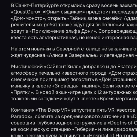
В Санкт-Петербурге открылись сразу восемь захват
«QuestGuru».
«Юным сыщикам»
предстоит исследов
«Дом-монстр»
, открыть
«Тайник замка семейки Адда
решительных ребят также ждут для выполнения важ
зовут в
«Приключение эльфа Дони»
. Сопровождающи
квеста есть альтернативная, не менее интересная вз
На этом новинки в Северной столице не заканчиваю
ждет чудесная
«Алиса в Зазеркалье»
и легендарная
Мистический
«Сайлент Хилл»
добрался и до Екатер
атмосферу печально известного города. «Дом страх
смельчаков приглашают погостить в
«Дом страшных 
маньяку в квесте
«Зловещая тишина»
. Если желаете
«Прятки»
. В новой экшн-игре целых 12 антуражных 
толковыми загадками ждут в квесте
«Время мертвых
Компания «The Deep VR» запустила пять VR-квестов 
Paradox»
, сбегите из средневекового заточения в
«D
совершив глубоководное погружение в
«Depths of O
на космическую станцию
«Тиберия»
и ликвидировать
коже, рекомендуем заглянуть в
«Hospital of Horror»
.