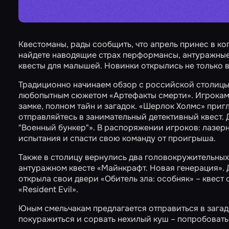
Квестоманы, рады сообщить, что апрель принес в ко
найдете наводящие страх перформансы, антуражные
квесты для малышей. Новинки открылись не только в
Традиционно начинаем обзор с российской столицы
любопытным сюжетом
«Артефакты смерти»
. Игрокам
замке, полном тайн и загадок.
«Шерлок Холмс»
пригл
отправляйтесь в занимательный детективный квест.
"Военный бункер"»
. В распоряжении игроков: лазер
испытания и спасти свою команду от проигрыша.
Также в столицу вернулись два головокружительных к
антуражном квесте
«Майнкрафт. Новая генерация»
.
открыла свои двери
«Обитель зла: особняк»
– квест 
«Resident Evil».
Юным смельчакам предлагается отправиться в зага
покуражиться и сорвать нехилый куш – попробоват