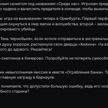
арным сюжетом под названием
«Среди нас»
. Игрокам пред
 ордена и вычислить предателя в команде, чтобы выжить
.
а: игра на выживание»
теперь в Оренбурге
Первый перф
щим окунуться в мир магии и волшебства, второй – жел
нокровного убийцы.
«Тень Чернобыля»
, если хотите отправиться в экстремаль
ем душу хорроре, распахнула свои дверцы
«Хижина»
. На в
ого до адового. Решайтесь!
-скептиков в Кемерово. Попробуйте не потерять самооб
ки невыполнимая миссия в квесте
«Ограбление банка»
. 
 главную награду в Барнауле.
понимаете, что допустили большую ошибку, ведь его хоз
обного старика?