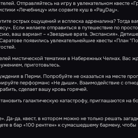
ителей. Отправляйтесь на игру в увлекательном квесте
«Г
мистики
«Лечебницу»
или сорвите куш в
«PayDay»
.
отите острых ощущений и всплеска адреналина? Тогда ва
есу»
. Если желаете отправиться в путешествие по прост
ссию, ваш вариант – «Звездные врата. Экспансия». Детиш
 в Саратове появились увлекательнейшие квесты
«План "По
гостей.
елей мистической тематики в Набережных Челнах. Вас ж
ружением, приготовьтесь.
уждения в Перми. Попробуйте не оказаться на месте пр
ронируйте перформанс
«Не дыши»
. Взаимодействие с отню
абить, сделает вашу кровь горячей.
тановить галактическую катастрофу, приглашаются на б
е»
. Да-да, квест, в котором можно не только решать загадк
ете в бар «100 рентген» к сумасшедшему бармену, чтобы