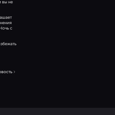
и вы не
ашает
лнения
Ночь с
избежать
овость