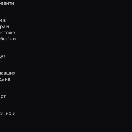
равити
м в
орам
ек тоже
бег"»
и
дут
опавших
дь не
орт
и, но и