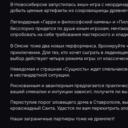
В Новосибирске запустилась экшн-игра с неордин
добыть ценные артефакты из сокровищницы древнего
Легендарные
«Гарри и философский камень»
и
«Пил
бесспорно придется по душе юным игрокам, мечтаю
опробовать на себе требования мастерского и хлад
В Омске
тоже два новых перформанса. Бронируйте
приключение. Для тех, кто хочет сыграть в леденящ
выбор действует четыре режима игры: от классическ
Неведомая и страшная
«Сущность»
ждет смельчаков
в нестандартной ситуации.
Рискованным и авантюрным предлагается практичес
вашей смекалки и интуиции зависит, получите ли вы
Переступив порог зловещего дома в Ставрополе, вы 
кровожадный
Санта
. Удастся ли вам перехитрить зл
Наши заграничные партнеры тоже не дремлют!