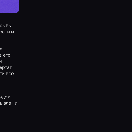
сь вы
есты и
с
в его
и
ертаг
ти все
адок
ь зла» и