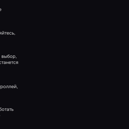
е
яйтесь,
 выбор,
станется
троллей,
ботать
е