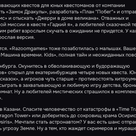
ывающих квестов для юных квестоманов от компании
ать
«Замок Дракулы»
, разработать
«План "Побег"»
и отпра
мс»
и отыскать
«Джерри в доме великана»
. Отважных и
ной миссии в квесте
«Гадкий я»
, а любителей сказочной т
м ребят взрослым скучать в ожидании не придется. У к
рослая версия.
тся. «Razoomgames» тоже позаботилась о малышах. Ваше
«Машина времени. Kids»
, полная тайн и неожиданных пов
инбурга. Окунитесь в обволакивающую и будоражащую
ов» открыл для екатеринбуржцев четыре новых квеста. Ю
сказок»
, а игроков чуть старше – противостоять хитроу
 сыграть в захватывающую и любимую игру детства, брон
комнат. Ну а любителей мистических страшилок в комплек
»
.
в Казани. Спасите человечество от катастрофы в
«Time Tr
ragon Tower»
или доберитесь до сокровищ храма Осирис
siris»
. Мечтали стать астронавтом? У вас есть шанс отпр
 угрозу Земле. Ну а тем, кто жаждет скримеров и мураш