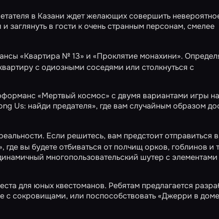
тателя в Казани ждет желающих совершить невероятно
 и заглянуть в гости к очень странным персонам, смелее
мансы
«Квартира № 13»
и
«Проклятие монахини»
. Определ
в квартиру с одиозными соседями или столкнуться с
ерформанс
«Мертвый космос»
с двумя вариантами игры на
ng Us: найди предателя»
, где вам случайным образом до
реальности. Если решитесь, вам предстоит отправиться в
»
, где вы будете отбиваться от полчищ орков, гоблинов и 
 динамичный многопользовательский шутер с элементами
еста для юных квестоманов. Ребятам предлагается разра
ке с сокровищами, или поспособствовать
«Джерри в дом