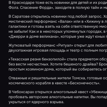
В Краснодаре тоже есть новинки для детей и их род
Фолз. Спасение Форда»
, заходите в полную тайн и 
В Саратове открылись новинки под любой запрос. Х
мистический перформанс
«Валак»
или в
«Хижину в л
галактики и готовы взять на себя ответственную ми
не забыли! Как и в некоторых упомянутых городах,
«Джерри в доме великана»
, которые уже ждут юных 
Жутковатый перформанс
«Ритуал»
открыт для любит
двухэтажная игровая площадь и театр с полным пог
«Техасская резня бензопилой»
стала предметом обс
без вести несчастных. Хотите бешеного драйва? Б
простым хозяином дома, который вы собираетесь огр
Отважные и решительные жители Томска, готовые ос
космического корабля в квесте
«Бесконечность»
.
В Чебоксарах открылся алкогольный квест
«Убежищ
пробовать авторские алкогольные напитки. Вы попад
укрыться от ядерного взрыва.