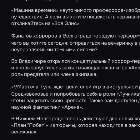
«Машина времени»
неутомимого профессора-изобре
путешествие. А если вы хотите пощекотать нервишки
откликайтесь на
«Зов Элис»
.
Фанатов хорроров в
Волгограде порадуют перфор
чего вы хотите сегодня: отправиться на вечеринку 
неуправляемыми темными силами?
Во Владимире открылся концептуальный хоррор-п
и вновь запустилась захватывающая экшн-игра
«Amo
роль предателя или члена экипажа.
«VMatrix» в
Туле
ждет ценителей игр в виртуальной 
Средневековье и попробовать себя в роли
«Лучника
чтобы защитить свою крепость. Также вам доступен
научной фантастики
«Арена»
.
В Нижнем Новгороде теперь действуют два новых кв
«План "Побег"»
из тюрьмы, которая находится в зам
великана»
.