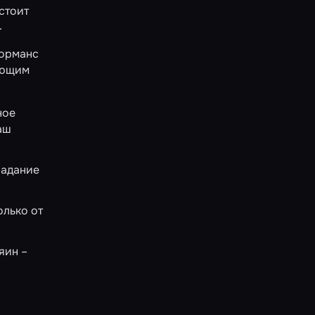
стоит
.
орманс
ающим
ное
аш
ладание
Только от
яин –