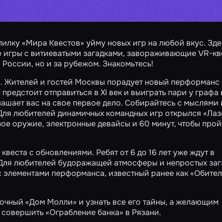
пилку «Мира Квестов» уйму новых игр на любой вкус. Зде
 игры с витиеватыми загадками, завораживающие VR-кв
 России, но и за рубежом. Знакомьтесь!
. Жителей и гостей Москвы порадует новый перформанс 
 предстоит отправиться в XI век и выиграть пари у графа 
ашает вас на свое первое дело. Собирайтесь с мыслями 
 Для любителей динамичных командных игр открылся
«Лаз
ное оружие, электронные девайсы и 60 минут, чтобы прой
веста с обновлениями. Ребят от 6 до 16 лет уже ждут в
 Для любителей будоражащей атмосферы и непростых заг
с элементами перформанса, известный ранее как «Обител
дочный
«Дом Молли»
и узнать все его тайны, а желающим
ь совершить
«Ограбление банка»
в Рязани.