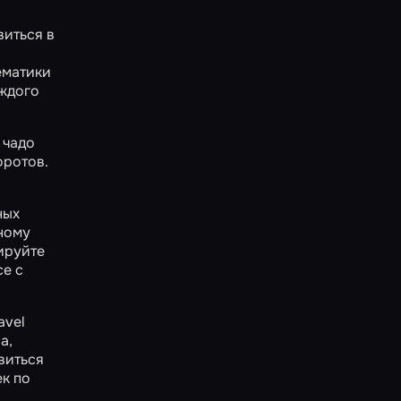
виться в
ематики
аждого
 чадо
оротов.
ных
мному
ируйте
се с
avel
а,
авиться
ек по