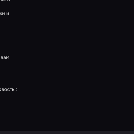
ки и
 вам
овость