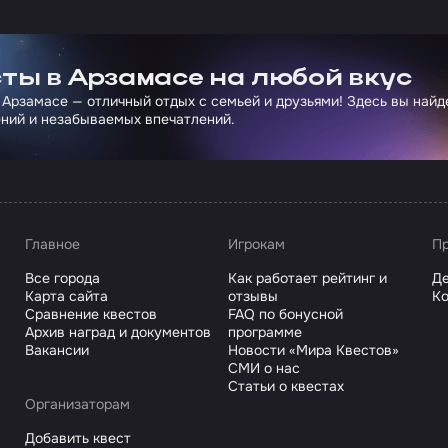
ртнера Сколково
ты в Арзамасе на любой вкус
 Арзамасе — отличный отдых с семьей и друзьями! Здесь вы най
ний и незабываемых впечатлений.
Главное
Игрокам
Пр
Все города
Как работает рейтинг и
Де
Карта сайта
отзывы
Ко
Сравнение квестов
FAQ по бонусной
Архив наград и документов
программе
Вакансии
Новости «Мира Квестов»
СМИ о нас
Статьи о квестах
Организаторам
Добавить квест