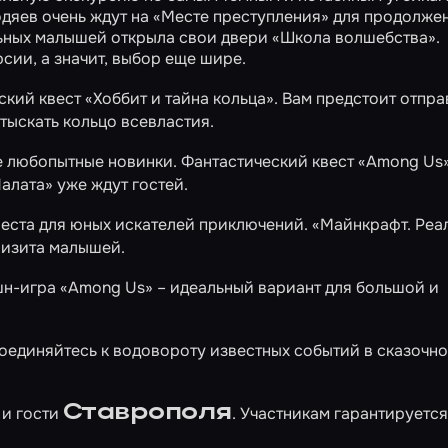
дяев очень ждут на
«Месте преступления»
для продолже
льных малышей открыла свои двери
«Школа волшебства»
.
сии, а значит, выбор еще шире.
ский квест
«Хоббит и тайна кольца»
. Вам предстоит отпра
тыскать кольцо всевластия.
е любопытные новинки. Фантастический квест
«Among Us
алата»
уже ждут гостей.
веста для юных искателей приключений.
«Майнкрафт. Реа
визита малышей.
шн-игра
«Among Us»
– идеальный вариант для большой и
оединяйтесь к водовороту известных событий в сказочно
Ставрополя
и гости
. Участникам гарантируется