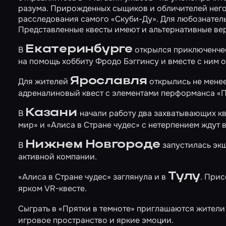
разума. Прирожденных сыщиков и обличителей него
расследования самого
«Скуби-Ду»
. Для любознате
Представленные квесты имеют и альтернативные вер
Екатеринбурге
В
открылся приключенче
на помощь хоббиту Фродо Бэггинсу и вместе с ним о
Ярославля
Для жителей
открылись не мене
адреналиновый квест с элементами перформанса
«П
Казани
В
начали работу два захватывающих к
мир»
и
«Алиса в Стране чудес»
с нетерпением ждут 
Нижнем Новгороде
В
запустилась эк
активной компании.
Тулу
«Алиса в Стране чудес»
заглянула и в
. Прис
ярком VR-квесте.
Сыграть в
«Прятки в темноте»
приглашаются жители 
игровое пространство и яркие эмоции.