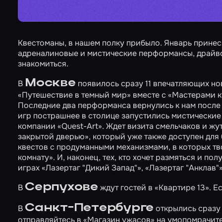
Квестоманы, в нашем полку прибыло. Январь принес
адреналиновые и мистические перформансы, драйв
знакомиться.
Москве
В
появилось сразу 11 впечатляющих но
«Путешествие в темный мир»
вместе с
«Мастерами к
Последние два перформанса вернулись к нам после 
игр пострашнее в столице запустились мистически
компании «Quest-Art». Ждет визита смельчаков и 
закрытой дверью»
, который уже также доступен дл
квестов с продуманными механизмами, в которых т
комнату»
. И, наконец, тех, кто хочет размяться и п
играх
«Лазертаг "Дикий Запад"»
,
«Лазертаг "Анклав"
Серпухове
В
ждут гостей в
«Квартире 13»
. Е
Санкт-Петербурге
В
открылись сразу 
отправляйтесь в
«Магазин ужасов»
на умопомрачите