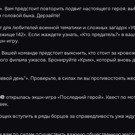
»
. Вам предстоит повторить подвиг настоящего героя: вы
 головой быка. Дерзайте!
т для любителей военной тематики и сложных загадок
«У
бежище 142». Если жаждете узнать,
«Кто предатель?»
в ваш
шн-игру.
Вашей команде предстоит выяснить, кто стоит за крово
ного фильма ужасов. Бронируйте
«Крик»
, который вновь 
евой день"»
. Проверьте, в силах ли вы противостоять же
е
открылась экшн-игра
«Последний герой»
. Квест по м
век.
ющих вступить в ряды борцов за справедливость уже жду
ли вам по силам осуществить важную общественную мисс