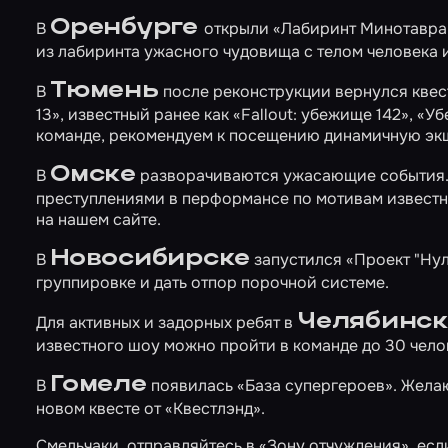
Оренбурге
В
открыли
«Лабиринт Минотавра
из лабиринта ужасного чудовища с телом человека и
Тюмень
В
после реконструкции вернулся квес
13»
, известный ранее как «Fallout: убежище 142», «У
команде, рекомендуем к посещению динамичную эк
Омске
В
разворачиваются ужасающие события. 
преступлениями в перформансе по мотивам извест
на нашем сайте.
Новосибирске
В
запустился
«Проект "Нул
группировке и дать отпор порочной системе.
Челябинск
Для активных и задорных ребят в
известного шоу можно пройти в команде до 30 чело
Гомеле
В
появилась
«База супергероев»
. Жела
новом квесте от «Квестлэнд».
Смельчаки, отправляйтесь в
«Зону отчуждения»
, ес