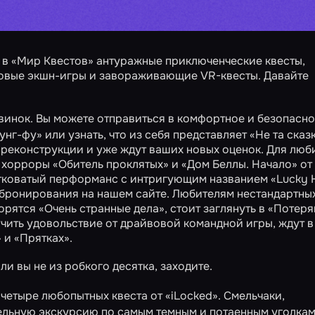
 в «Мир Квестов» антуражные приключенческие квесты,
овые экшн-игры и завораживающие VR-квесты. Давайте
винок. Вы можете отправиться в комфортное и безопасн
унг-фу»
или узнать, что из себя представляет
«Не та сказ
реконструкции и уже ждут ваших новых оценок. Для люб
е хорроры
«Обитель проклятых»
и
«Дом Беллы. Начало»
от
жутковатый перформанс с интригующим названием
«Lucky H
я бронирования на нашем сайте. Любителям нестандартны
ворятся
«Очень странные дела»
, стоит заглянуть в
«Потеря
олучить удовольствие от драйвовой командной игры, ждут в
»
и
«Прятках»
.
сли вы не из робкого десятка, заходите.
четыре любопытных квеста от «iLocked». Смельчаки,
льную экскурсию по самым темным и потаенным уголка