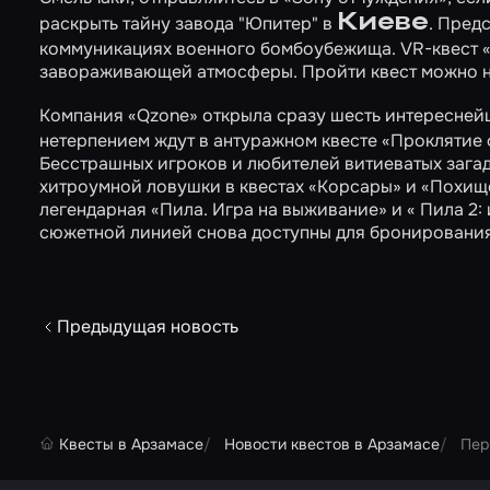
Киеве
раскрыть тайну завода "Юпитер" в
. Пред
коммуникациях военного бомбоубежища. VR-квест «Al
завораживающей атмосферы. Пройти квест можно
Компания «Qzone» открыла сразу шесть интересней
нетерпением ждут в антуражном квесте
«Проклятие
Бесстрашных игроков и любителей витиеватых зага
хитроумной ловушки в квестах
«Корсары»
и
«Похищ
легендарная
«Пила. Игра на выживание»
и
« Пила 2:
сюжетной линией снова доступны для бронирования
Предыдущая новость
Квесты в Арзамасе
Новости квестов в Арзамасе
Пер