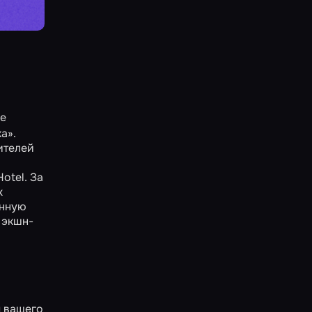
ое
ка»
.
ителей
otel. За
х
нную
 экшн-
м вашего