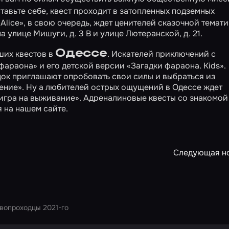
ставьте себе, квест проходит в затопленных подземных
ice», в свою очередь, ждет ценителей сказочной темати
на улице Мишуги, д. 3 В
и
улице Лютеранской, д. 21
.
Одессе
ших квестов в
. Искателей приключений с
 фараона»
и его детской версии
«Загадки фараона. Kids»
.
док приглашают опробовать свои силы и выбраться из
ение»
. Ну а любителей острых ощущений в Одессе ждет
 игра на выживание»
. Адреналиновые квесты со знакомой
 на нашем сайте.
Следующая н
вопроходцы 2021-го