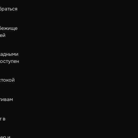
браться
бежище
ей
жадными
доступен
стокой
отивам
т в
ию и