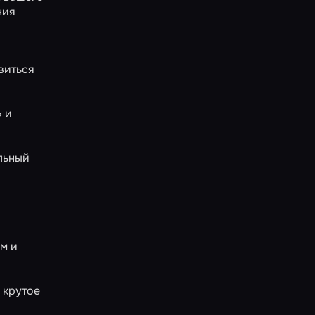
ния
виться
»
и
льный
м и
 крутое