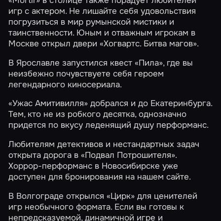
игр с актером. Не лишайте себя удовольствия
погрузиться в мир румынской мистики и
таинственности. Юным и отважным игрокам в
Москве открыл двери «Хогвартс. Битва магов».
В Ярославле запустился квест
«Пила»
, где вы
неизбежно почувствуете себя героем
легендарного киносериала.
«Ужас Амитивилля»
добрался и до Екатеринбурга.
Тем, кто не из робкого десятка, однозначно
придется по вкусу леденящий душу перформанс.
Любителям детективов и нестандартных задач
открыта дорога в
«Подвал Потрошителя»
.
Хоррор-перформанс в Новосибирске уже
доступен для бронирования на нашем сайте.
В Волгограде открылся
«Цирк»
для ценителей
игр необычного формата. Если вы готовы к
непредсказуемой, динамичной игре и