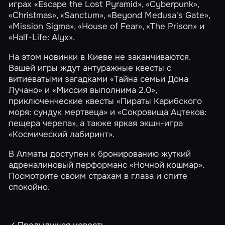
играх
«Escape the Lost Pyramid»
,
«Cyberpunk»
,
«Christmas»
,
«Sanctum»
,
«Beyond Medusa's Gate»
,
«Mission Sigma»
,
«House of Fear»
,
«The Prison»
и
«Half-Life: Alyx»
.
На этом новинки в Киеве не заканчиваются.
Вашей игры ждут антуражные квесты с
витиеватыми загадками
«Тайна семьи Дона
Лучано»
и
«Миссия выполнима 2.0»
,
приключенческие квесты
«Пираты Карибского
моря: сундук мертвеца»
и
«Сокровища Ацтеков:
пещера черепа»
, а также яркая экшн-игра
«Космический лабиринт»
.
В Алматы доступен к бронированию жуткий
адреналиновый перформанс
«Ночной кошмар»
.
Посмотрите своим страхам в глаза и спите
спокойно.
Предыдущая новость