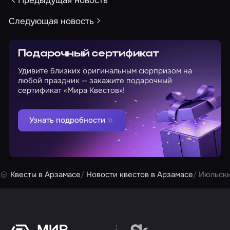
Следующая новость
Подарочный сертификат
Удивите близких оригинальным сюрпризом на
любой праздник — закажите подарочный
сертификат «Мира Квестов»!
Узнать подробности
Квесты в Арзамасе
Новости квестов в Арзамасе
Июльски
Перейти на сайт партн