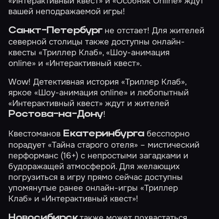
«Интерактивный квест»
и
«Особняк Online»
ждут
вашей неподражаемой игры!
не отстает! Для жителей
Санкт-Петербург
северной столицы также доступны онлайн-
квесты
«Триллер Клаб»
,
«Шоу-анимация
online»
и
«Интерактивный квест»
.
Wow! Детективная история
«Триллер Клаб»
,
яркое
«Шоу-анимация online»
и любопытный
«Интерактивный квест»
ждут и жителей
!
Ростова-на-Дону
Квестоманов
бесспорно
Екатеринбурга
порадует
«Тайна старого отеля»
– мистический
перформанс (16+) с непростыми загадками и
будоражащей атмосферой. Для желающих
погрузиться в игру прямо сейчас доступны
упомянутые ранее онлайн-игры
«Триллер
Клаб»
и
«Интерактивный квест»
!
также может похвастаться
Новосибирск