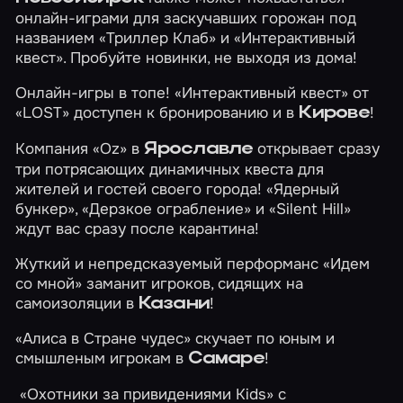
онлайн-играми для заскучавших горожан под
названием
«Триллер Клаб»
и
«Интерактивный
квест»
. Пробуйте новинки, не выходя из дома!
Онлайн-игры в топе!
«Интерактивный квест»
от
«LOST» доступен к бронированию и в
!
Кирове
Компания «Oz» в
открывает сразу
Ярославле
три потрясающих динамичных квеста для
жителей и гостей своего города!
«Ядерный
бункер»
,
«Дерзкое ограбление»
и
«Silent Hill»
ждут вас сразу после карантина!
Жуткий и непредсказуемый перформанс
«Идем
со мной»
заманит игроков, сидящих на
самоизоляции в
!
Казани
«Алиса в Стране чудес»
скучает по юным и
смышленым игрокам в
!
Самаре
«Охотники за привидениями Kids»
с