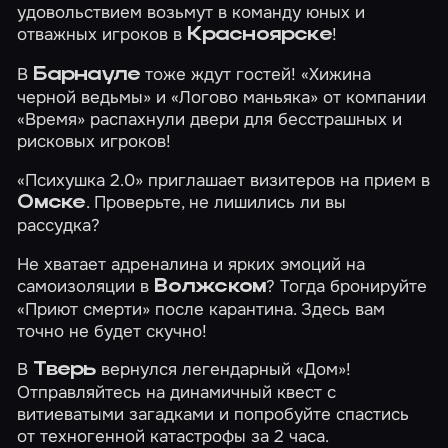
удовольствием возьмут в команду юных и
отважных игроков в
!
Красноярске
В
тоже ждут гостей!
«Хижина
Барнауле
черной ведьмы»
и
«Логово маньяка»
от компании
«Время» распахнули двери для бесстрашных и
рисковых игроков!
«Психушка 2.0»
приглашает визитеров на прием в
. Проверьте, не лишились ли вы
Омске
рассудка?
Не хватает адреналина и ярких эмоций на
самоизоляции в
? Тогда бронируйте
Волжском
«Приют смерти»
после карантина. Здесь вам
точно не будет скучно!
В
вернулся легендарный
«Дом»
!
Тверь
Отправляйтесь на динамичный квест с
витиеватыми загадками и попробуйте спастись
от техногенной катастрофы за 2 часа.