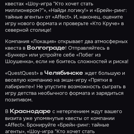
квестах
«Шоу-игра "Кто хочет стать
миллионером?"»
,
«Найди логику!»
и
«Брейн-ринг:
тайные агенты»
от «Affect». И, наконец, оцените
игру нового формата и проверьте
«Кто Круче»
в
северной столице!
Компания «Локация» открывает два атмосферных
квеста в
! Отправляйтесь в
Волгограде
«Бункер»
или устройте себе
«Побег из
Шоушенка»
, если не боитесь сложностей и риска!
«QuestQuest» в
ждет большую и
Челябинске
веселую компанию на экшн-игру
«Прятки в
лабиринте»
! Не упустите возможность сыграть в
игру детства необычного формата и зарядиться
позитивом.
В
с нетерпением ждут вашего
Краснодаре
визита уже упомянутые квесты от компании
«Affect». Бронируйте
«Брейн-ринг: тайные
агенты»
,
«Шоу-игра "Кто хочет стать