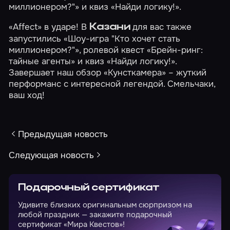
миллионером?"»
и квиз
«Найди логику!»
.
«Affect» в ударе! В
для вас также
Казани
запустились
«Шоу-игра "Кто хочет стать
миллионером?"»
, ролевой квест
«Брейн-ринг:
тайные агенты»
и квиз
«Найди логику!»
.
Завершает наш обзор
«Кунсткамера»
– жуткий
перформанс с интересной легендой. Смельчаки,
ваш ход!
Предыдущая новость
Следующая новость
Подарочный сертификат
Удивите близких оригинальным сюрпризом на
любой праздник — закажите подарочный
сертификат «Мира Квестов»!