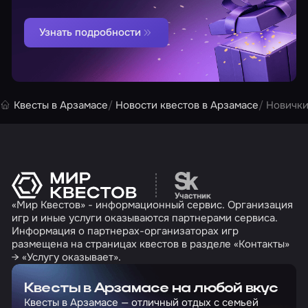
Узнать подробности
Квесты в Арзамасе
Новости квестов в Арзамасе
Новичк
Перейти на сайт партн
«Мир Квестов» - информационный сервис. Организация
игр и иные услуги оказываются партнерами сервиса.
Информация о партнерах-организаторах игр
размещена на страницах квестов в разделе «Контакты»
→ «Услугу оказывает».
Квесты в Арзамасе на любой вкус
Квесты в Арзамасе — отличный отдых с семьей