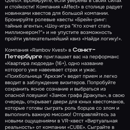
Quest». Бронируйте, если уверены в своих силах
и стойкости! Компания «Affect» в столице радует
новинками квестов для большой компании.
Бронируйте ролевые квесты
«Брейн-ринг:
тайные агенты»
,
«Шоу-игра "Кто хочет стать
миллионером?"»
и не упустите возможность
пройти увлекательнейший квиз
«Найди логику!»
.
Компания «Rambov Kvest» в
Санкт-
приглашает вас на перформанс
Петербурге
«Квартира людоеда»
(16+), одно название
которого уже навеивает страх и ужас.
«Психбольница "Аркхэм"»
ведет прием и легко
вводит в заблуждение визитеров. Попробуйте
сохранить ясное сознание и выбраться из
опасной ловушки!
«Замок графа Дракулы»
, в свою
очередь, открывает двери для юных квестоманов,
которые готовы сыграть роль борцов со злом и
выполнить важную миссию! Отправляйтесь за
новыми ощущениями в VR-квест
«Виртуальная
реальность»
от компании «CUBE». Сыграйте в