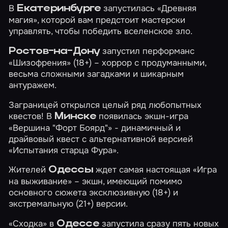
В
запустилась
«Древняя
Екатеринбурге
магия»
, которой вам предстоит мастерски
управлять, чтобы победить вселенское зло.
запустил перформанс
Ростов-на-Дону
«Шизофрения»
(18+) – хоррор с продуманными,
весьма сложными загадками и шикарным
антуражем.
Заграницей открылся целый ряд любопытных
квестов! В
появилась экшн-игра
Минске
«Вершина "Форт Боярд"»
- динамичный и
драйвовый квест с альтернативной версией
«Испытания старца Фура»
.
Жителей
ждет самая настоящая
«Игра
Одессы
на выживание»
– экшн, имеющий помимо
основного сюжета эксклюзивную (18+) и
экстремальную (21+) версии.
«Сходка» в
запустила сразу пять новых
Одессе