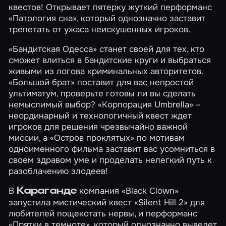
квестов! Открывает пятерку жуткий перформанс
«Патология сна»
, который однозначно заставит
трепетать от ужаса неискушенных игроков.
«Бандитская Одесса»
станет своей для тех, кто
сможет влиться в бандитские круги и выбраться
живыми из логова криминальных авторитетов.
«Большой брат»
поставит для вас непростой
ультиматум, проверьте готовы ли вы сделать
немыслимый выбор?
«Корпорация Umbrella»
–
неординарный и технологичный квест ждет
игроков для решения чрезвычайно важной
миссии, а
«Остров проклятых»
по мотивам
одноименного фильма заставит вас усомниться в
своем здравом уме и проделать нелегкий путь к
разоблачению злодеев!
В
компания «Black Clown»
Караганде
запустила мистический квест
«Silent Hill 2»
для
любителей пощекотать нервы, и перформанс
«Прятки в темноте»
, который однозначно выведет