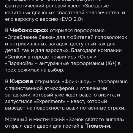
фантастический
ролевой квест
«Звездные
капитаны»
для юных спасателей человечества и
его взрослую версию
«EVO 2.0»
.
В
открылся перформанс
Чебоксарах
«Ограбление банка»
для любителей головоломок
и нетривиальных загадок, доступный как для
детей, так и для взрослых. Благодаря компании
«Genius» в городе появились
«Оно»
и
«Паранойя»
– антуражные перформансы (16+) в
трех режимах на выбор.
В
открылось
«Фрик-шоу»
– перформанс
Кирове
с таинственной атмосферой и отличными
загадками, который уже ждет вашего визита, и
запустился
«Experiment»
– квест, который
выведет на поверхность ваши потаенные страхи.
Мрачный и мистический
«Замок святого ангела»
открыл свои двери для гостей в
.
Тюмени